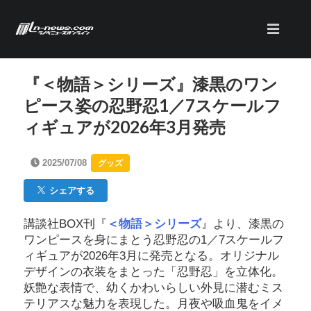
『＜物語＞シリーズ』漆黒のワン
ピース姿の忍野忍1／7スケールフ
ィギュアが2026年3月発売
2025/07/08
グッズ
シェアする
講談社BOX刊『
＜物語＞シリーズ
』より、漆黒の
ワンピースを身にまとう忍野忍の1／7スケールフ
ィギュアが2026年3月に発売となる。オリジナル
デザインの衣装をまとった「忍野忍」を立体化。
妖艶な表情で、幼くかわいらしい外見に潜むミス
テリアスな魅力を表現した。月夜や吸血鬼をイメ