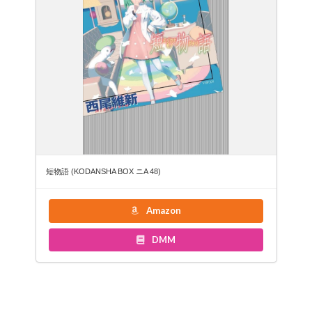
短物語 (KODANSHA BOX ニA 48)
Amazon
DMM