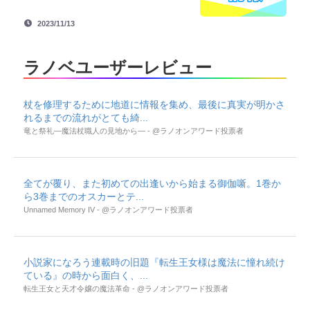
2023/11/13
ラノベユーザーレビュー
杖を修理するために地道に情報を集め、最後に真実が明かさ
れるまでの流れがとても綺...
竜と祭礼―魔法杖職人の見地から― - @ラノオンアワード投票者
全てが覆り、また初めての出逢いから始まる御伽噺。1巻か
ら3巻までのオスカーとテ...
Unnamed Memory IV - @ラノオンアワード投票者
小説家になろう連載時の旧題『転生王女様は魔法に憧れ続け
ている』の時から面白く、...
転生王女と天才令嬢の魔法革命 - @ラノオンアワード投票者