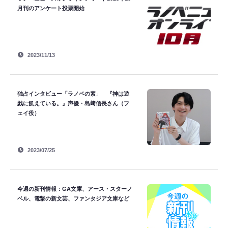
月刊のアンケート投票開始
2023/11/13
独占インタビュー「ラノベの素」 『神は遊
戯に飢えている。』声優・島﨑信長さん（フ
ェイ役）
2023/07/25
今週の新刊情報：GA文庫、アース・スターノ
ベル、電撃の新文芸、ファンタジア文庫など