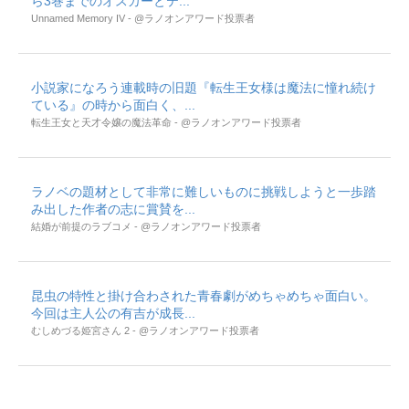
ら3巻までのオスカーとテ...
Unnamed Memory IV - @ラノオンアワード投票者
小説家になろう連載時の旧題『転生王女様は魔法に憧れ続け
ている』の時から面白く、...
転生王女と天才令嬢の魔法革命 - @ラノオンアワード投票者
ラノベの題材として非常に難しいものに挑戦しようと一歩踏
み出した作者の志に賞賛を...
結婚が前提のラブコメ - @ラノオンアワード投票者
昆虫の特性と掛け合わされた青春劇がめちゃめちゃ面白い。
今回は主人公の有吉が成長...
むしめづる姫宮さん 2 - @ラノオンアワード投票者