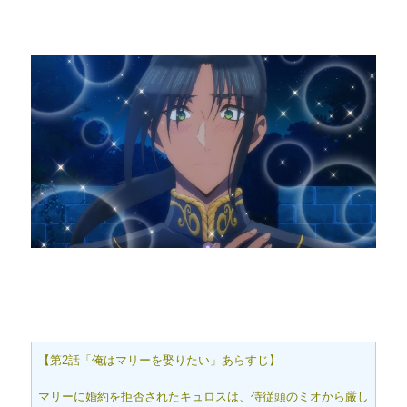
【第2話「俺はマリーを娶りたい」あらすじ】
マリーに婚約を拒否されたキュロスは、侍従頭のミオから厳し