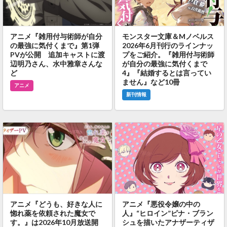
アニメ『雑用付与術師が自分
モンスター文庫＆Mノベルス
の最強に気付くまで』第1弾
2026年6月刊行のラインナッ
PVが公開 追加キャストに渡
プをご紹介。『雑用付与術師
辺明乃さん、水中雅章さんな
が自分の最強に気付くまで
ど
4』『結婚するとは言ってい
ません』など10冊
アニメ
新刊情報
アニメ『どうも、好きな人に
アニメ『悪役令嬢の中の
惚れ薬を依頼された魔女で
人』“ヒロイン”ピナ・ブラン
す。』は2026年10月放送開
シュを描いたアナザーティザ