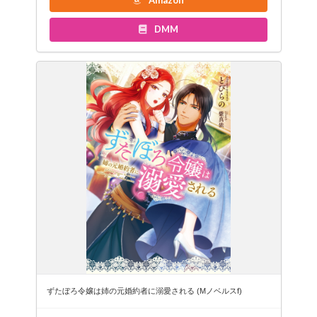
DMM
ずたぼろ令嬢は姉の元婚約者に溺愛される (Mノベルスf)