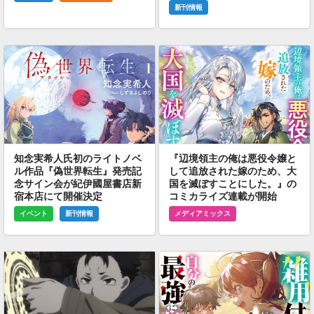
新刊情報
知念実希人氏初のライトノベ
『辺境領主の俺は悪役令嬢と
ル作品『偽世界転生』発売記
して追放された嫁のため、大
念サイン会が紀伊國屋書店新
国を滅ぼすことにした。』の
宿本店にて開催決定
コミカライズ連載が開始
イベント
新刊情報
メディアミックス