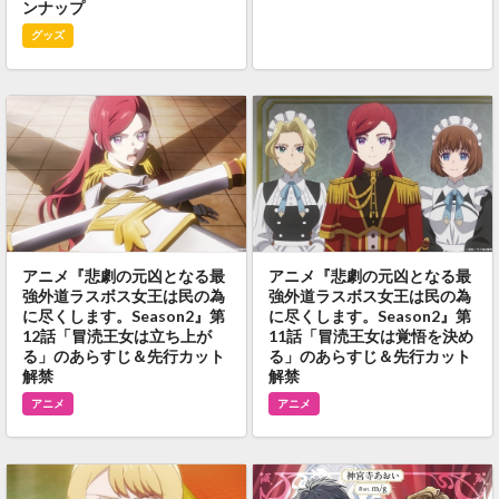
ンナップ
グッズ
アニメ『悲劇の元凶となる最
アニメ『悲劇の元凶となる最
強外道ラスボス女王は民の為
強外道ラスボス女王は民の為
に尽くします。Season2』第
に尽くします。Season2』第
12話「冒涜王女は立ち上が
11話「冒涜王女は覚悟を決め
る」のあらすじ＆先行カット
る」のあらすじ＆先行カット
解禁
解禁
アニメ
アニメ