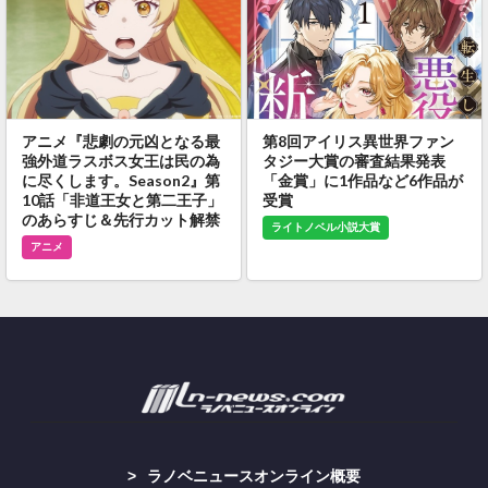
アニメ『悲劇の元凶となる最
第8回アイリス異世界ファン
強外道ラスボス女王は民の為
タジー大賞の審査結果発表
に尽くします。Season2』第
「金賞」に1作品など6作品が
10話「非道王女と第二王子」
受賞
のあらすじ＆先行カット解禁
ライトノベル小説大賞
アニメ
ラノベニュースオンライン概要