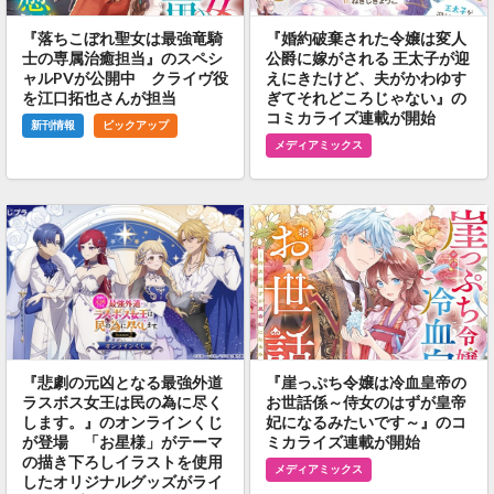
『落ちこぼれ聖女は最強竜騎
『婚約破棄された令嬢は変人
士の専属治癒担当』のスペシ
公爵に嫁がされる 王太子が迎
ャルPVが公開中 クライヴ役
えにきたけど、夫がかわゆす
を江口拓也さんが担当
ぎてそれどころじゃない』の
コミカライズ連載が開始
新刊情報
ピックアップ
メディアミックス
『悲劇の元凶となる最強外道
『崖っぷち令嬢は冷血皇帝の
ラスボス女王は民の為に尽く
お世話係～侍女のはずが皇帝
します。』のオンラインくじ
妃になるみたいです～』のコ
が登場 「お星様」がテーマ
ミカライズ連載が開始
の描き下ろしイラストを使用
メディアミックス
したオリジナルグッズがライ