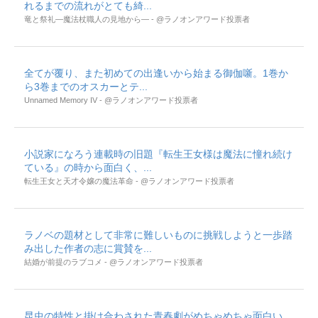
れるまでの流れがとても綺...
竜と祭礼―魔法杖職人の見地から― - @ラノオンアワード投票者
全てが覆り、また初めての出逢いから始まる御伽噺。1巻か
ら3巻までのオスカーとテ...
Unnamed Memory IV - @ラノオンアワード投票者
小説家になろう連載時の旧題『転生王女様は魔法に憧れ続け
ている』の時から面白く、...
転生王女と天才令嬢の魔法革命 - @ラノオンアワード投票者
ラノベの題材として非常に難しいものに挑戦しようと一歩踏
み出した作者の志に賞賛を...
結婚が前提のラブコメ - @ラノオンアワード投票者
昆虫の特性と掛け合わされた青春劇がめちゃめちゃ面白い。