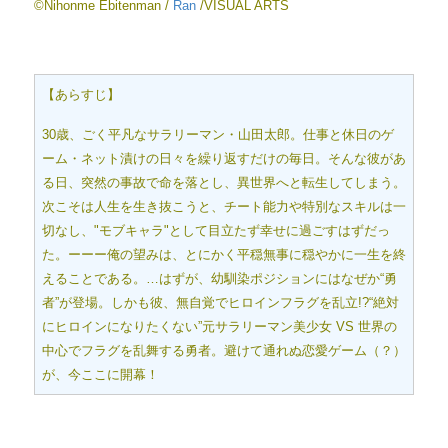
©Nihonme Ebitenman /
Ran
/VISUAL ARTS
【あらすじ】
30歳、ごく平凡なサラリーマン・山田太郎。仕事と休日のゲ
ーム・ネット漬けの日々を繰り返すだけの毎日。そんな彼があ
る日、突然の事故で命を落とし、異世界へと転生してしまう。
次こそは人生を生き抜こうと、チート能力や特別なスキルは一
切なし、"モブキャラ"として目立たず幸せに過ごすはずだっ
た。ーーー俺の望みは、とにかく平穏無事に穏やかに一生を終
えることである。…はずが、幼馴染ポジションにはなぜか“勇
者”が登場。しかも彼、無自覚でヒロインフラグを乱立!?“絶対
にヒロインになりたくない”元サラリーマン美少女 VS 世界の
中心でフラグを乱舞する勇者。避けて通れぬ恋愛ゲーム（？）
が、今ここに開幕！