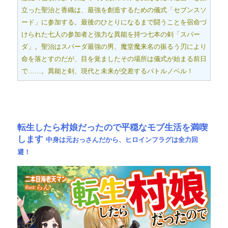
立った聖治と香織は、最強を創造するための儀式「セブンスソ
ード」に参加する。最後のひとりになるまで闘うことを宿命づ
けられた七人の参加者と強力な異能を持つ七本の剣「スパー
ダ」。聖治はスパーダ最強の男、魔堂魔来名の振るう刃により
命を落とすのだが、目を覚ましたその場所は儀式が始まる前日
で……。異能と剣、現代と未来が交差するバトルノベル！
転生したら村娘だったので平穏なモブ生活を満喫
します
中身は元おっさんだから、ヒロインフラグは全力回
避！