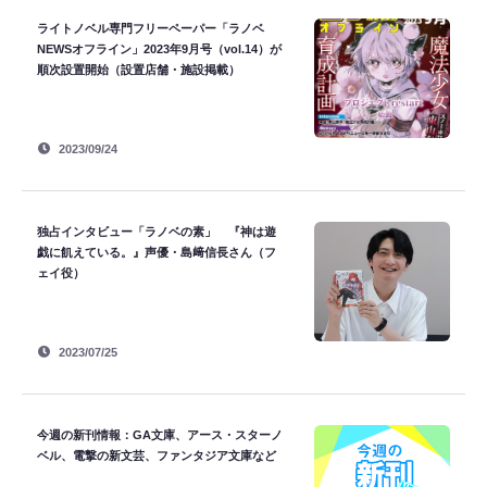
ライトノベル専門フリーペーパー「ラノベ
NEWSオフライン」2023年9月号（vol.14）が
順次設置開始（設置店舗・施設掲載）
2023/09/24
独占インタビュー「ラノベの素」 『神は遊
戯に飢えている。』声優・島﨑信長さん（フ
ェイ役）
2023/07/25
今週の新刊情報：GA文庫、アース・スターノ
ベル、電撃の新文芸、ファンタジア文庫など