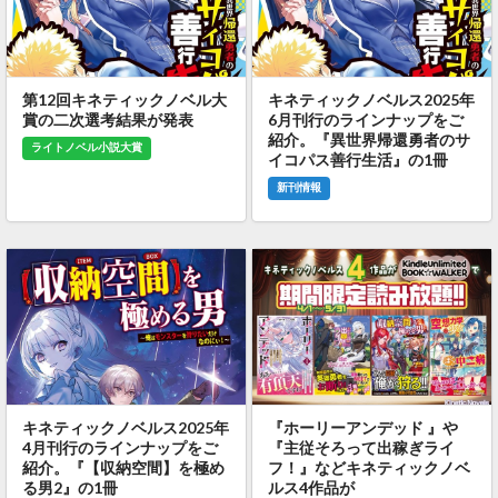
第12回キネティックノベル大
キネティックノベルス2025年
賞の二次選考結果が発表
6月刊行のラインナップをご
紹介。『異世界帰還勇者のサ
ライトノベル小説大賞
イコパス善行生活』の1冊
新刊情報
キネティックノベルス2025年
『ホーリーアンデッド 』や
4月刊行のラインナップをご
『主従そろって出稼ぎライ
紹介。『【収納空間】を極め
フ！』などキネティックノベ
る男2』の1冊
ルス4作品が