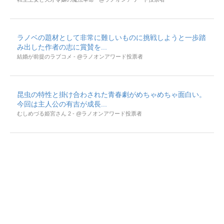
ラノベの題材として非常に難しいものに挑戦しようと一歩踏
み出した作者の志に賞賛を...
結婚が前提のラブコメ - @ラノオンアワード投票者
昆虫の特性と掛け合わされた青春劇がめちゃめちゃ面白い。
今回は主人公の有吉が成長...
むしめづる姫宮さん 2 - @ラノオンアワード投票者