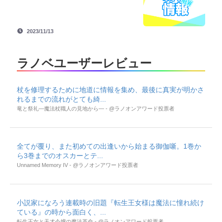
2023/11/13
ラノベユーザーレビュー
杖を修理するために地道に情報を集め、最後に真実が明かさ
れるまでの流れがとても綺...
竜と祭礼―魔法杖職人の見地から― - @ラノオンアワード投票者
全てが覆り、また初めての出逢いから始まる御伽噺。1巻か
ら3巻までのオスカーとテ...
Unnamed Memory IV - @ラノオンアワード投票者
小説家になろう連載時の旧題『転生王女様は魔法に憧れ続け
ている』の時から面白く、...
転生王女と天才令嬢の魔法革命 - @ラノオンアワード投票者