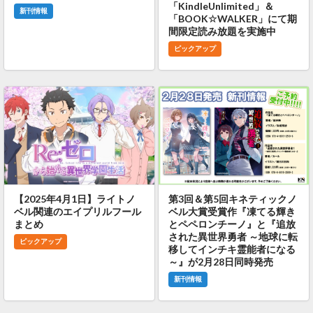
「KindleUnlimited」＆
新刊情報
「BOOK☆WALKER」にて期
間限定読み放題を実施中
ピックアップ
【2025年4月1日】ライトノ
第3回＆第5回キネティックノ
ベル関連のエイプリルフール
ベル大賞受賞作『凍てる輝き
まとめ
とペペロンチーノ』と『追放
された異世界勇者 ～地球に転
ピックアップ
移してインチキ霊能者になる
～』が2月28日同時発売
新刊情報