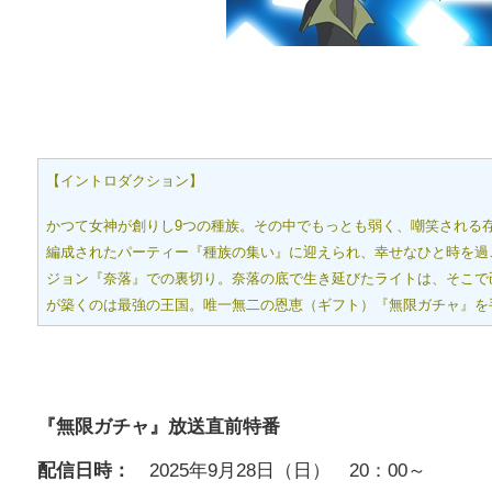
【イントロダクション】
かつて女神が創りし9つの種族。その中でもっとも弱く、嘲笑される
編成されたパーティー『種族の集い』に迎えられ、幸せなひと時を過
ジョン『奈落』での裏切り。奈落の底で生き延びたライトは、そこで
が築くのは最強の王国。唯一無二の恩恵（ギフト）『無限ガチャ』を手
『無限ガチャ』放送直前特番
配信日時：
2025年9月28日（日） 20：00～