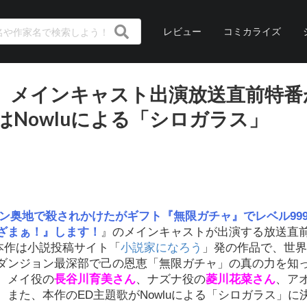
レビュー
コミカライズ
』メインキャスト出演放送直前特番
はNowluによる「シロガラス」
ン奥地で殺されかけたがギフト『無限ガチャ』でレベル999
ざまぁ！』します！
』のメインキャストが出演する放送直
。本作は小説投稿サイト「
小説家になろう
」発の作品で、世界
ダンジョン最深部で己の恩恵「無限ガチャ」の真の力を知
、メイ役の
長谷川育美さん
、ナズナ役の
菱川花菜さん
、ア
。また、本作のED主題歌がNowluによる「シロガラス」に