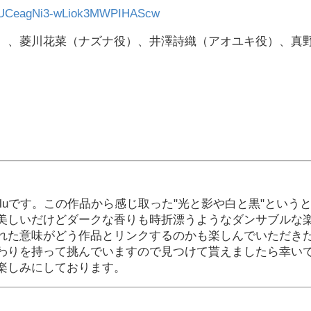
el/UCeagNi3-wLiok3MWPIHAScw
）、菱川花菜（ナズナ役）、井澤詩織（アオユキ役）、真
luです。この作品から感じ取った"光と影や白と黒"という
美しいだけどダークな香りも時折漂うようなダンサブルな
れた意味がどう作品とリンクするのかも楽しんでいただき
わりを持って挑んでいますので見つけて貰えましたら幸い
楽しみにしております。