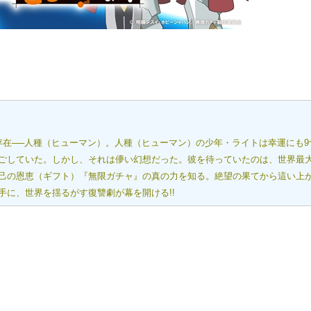
存在──人種（ヒューマン）。人種（ヒューマン）の少年・ライトは幸運にも9
ごしていた。しかし、それは儚い幻想だった。彼を待っていたのは、世界最
己の恩恵（ギフト）『無限ガチャ』の真の力を知る。絶望の果てから這い上
に、世界を揺るがす復讐劇が幕を開ける!!