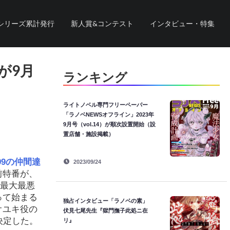
シリーズ累計発行
新人賞&コンテスト
インタビュー・特集
が9月
ランキング
ライトノベル専門フリーペーパー
「ラノベNEWSオフライン」2023年
9月号（vol.14）が順次設置開始（設
置店舗・施設掲載）
9の仲間達
2023/09/24
前特番が、
最大最悪
って始まる
独占インタビュー「ラノベの素」
オユキ役の
伏見七尾先生『獄門撫子此処ニ在
決定した。
リ』