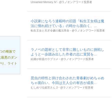
Unnamed Memory IV - @ラノオンアワード投票者
小説家になろう連載時の旧題『転生王女様は魔
法に憧れ続けている』の時から面白く、...
転生王女と天才令嬢の魔法革命 - @ラノオンアワード投票者
ラノベの題材として非常に難しいものに挑戦し
つの種族で
ようと一歩踏み出した作者の志に賞賛を...
大最悪のダン
結婚が前提のラブコメ - @ラノオンアワード投票者
がり、ライト
昆虫の特性と掛け合わされた青春劇がめちゃめ
ちゃ面白い。今回は主人公の有吉が成長...
むしめづる姫宮さん 2 - @ラノオンアワード投票者