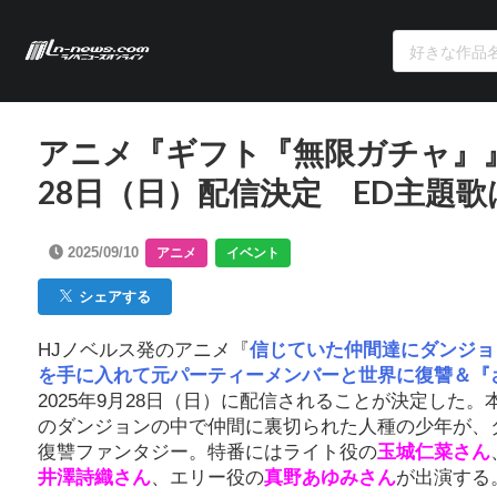
アニメ『ギフト『無限ガチャ』
28日（日）配信決定 ED主題歌
2025/09/10
アニメ
イベント
シェアする
HJノベルス発のアニメ『
信じていた仲間達にダンジョ
を手に入れて元パーティーメンバーと世界に復讐＆『
2025年9月28日（日）に配信されることが決定した
のダンジョンの中で仲間に裏切られた人種の少年が、
復讐ファンタジー。特番にはライト役の
玉城仁菜さん
井澤詩織さん
、エリー役の
真野あゆみさん
が出演する