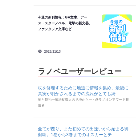
今週の新刊情報：GA文庫、アー
ス・スターノベル、電撃の新文芸、
ファンタジア文庫など
2023/11/13
ラノベユーザーレビュー
杖を修理するために地道に情報を集め、最後に
真実が明かされるまでの流れがとても綺...
竜と祭礼―魔法杖職人の見地から― - @ラノオンアワード投
票者
全てが覆り、また初めての出逢いから始まる御
伽噺。1巻から3巻までのオスカーとテ...