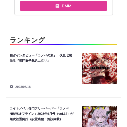
DMM
ランキング
独占インタビュー「ラノベの素」 伏見七尾
先生『獄門撫子此処ニ在リ』
2023/08/18
ライトノベル専門フリーペーパー「ラノベ
NEWSオフライン」2023年9月号（vol.14）が
順次設置開始（設置店舗・施設掲載）