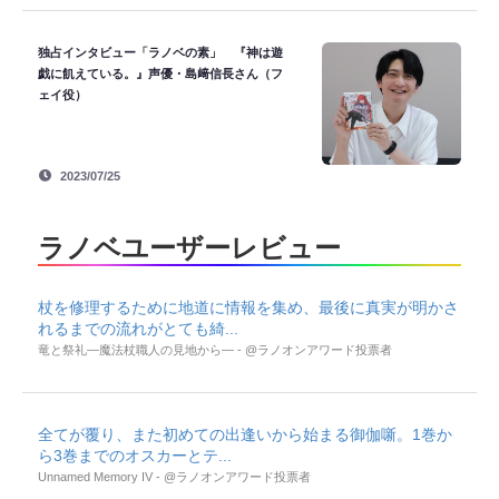
独占インタビュー「ラノベの素」 『神は遊
戯に飢えている。』声優・島﨑信長さん（フ
ェイ役）
2023/07/25
ラノベユーザーレビュー
杖を修理するために地道に情報を集め、最後に真実が明かさ
れるまでの流れがとても綺...
竜と祭礼―魔法杖職人の見地から― - @ラノオンアワード投票者
全てが覆り、また初めての出逢いから始まる御伽噺。1巻か
ら3巻までのオスカーとテ...
Unnamed Memory IV - @ラノオンアワード投票者