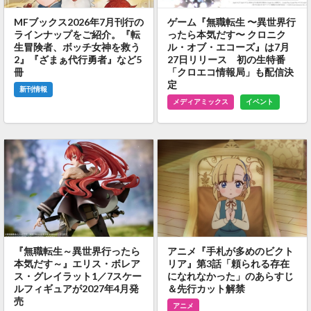
MFブックス2026年7月刊行の
ゲーム『無職転生 〜異世界行
ラインナップをご紹介。『転
ったら本気だす〜 クロニク
生冒険者、ボッチ女神を救う
ル・オブ・エコーズ』は7月
2』『ざまぁ代行勇者』など5
27日リリース 初の生特番
冊
「クロエコ情報局」も配信決
定
新刊情報
メディアミックス
イベント
『無職転生～異世界行ったら
アニメ『手札が多めのビクト
本気だす～』エリス・ボレア
リア』第3話「頼られる存在
ス・グレイラット1／7スケー
になれなかった」のあらすじ
ルフィギュアが2027年4月発
＆先行カット解禁
売
アニメ