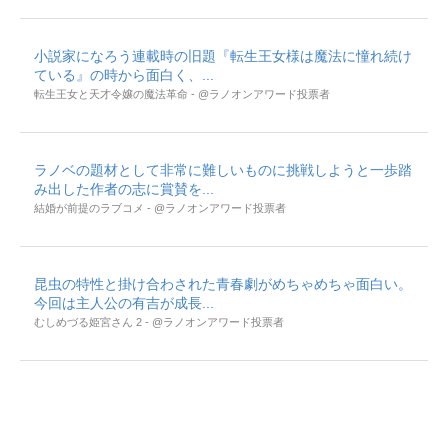
小説家になろう連載時の旧題『転生王女様は魔法に憧れ続け
ている』の時から面白く、...
転生王女と天才令嬢の魔法革命 - @ラノオンアワード投票者
ラノベの題材として非常に難しいものに挑戦しようと一歩踏
み出した作者の志に賞賛を...
結婚が前提のラブコメ - @ラノオンアワード投票者
昆虫の特性と掛け合わされた青春劇がめちゃめちゃ面白い。
今回は主人公の有吉が成長...
むしめづる姫宮さん 2 - @ラノオンアワード投票者