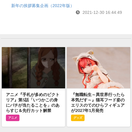
新年の挨拶募集企画（2022年版）
2021-12-30 16:44:49
アニメ『手札が多めのビクト
『無職転生～異世界行ったら
リア』第5話「いつかこの身
本気だす～』猫耳フード姿の
にバチが当たることを」のあ
エリスのてのひらフィギュア
らすじ＆先行カット解禁
が2027年1月発売
アニメ
グッズ