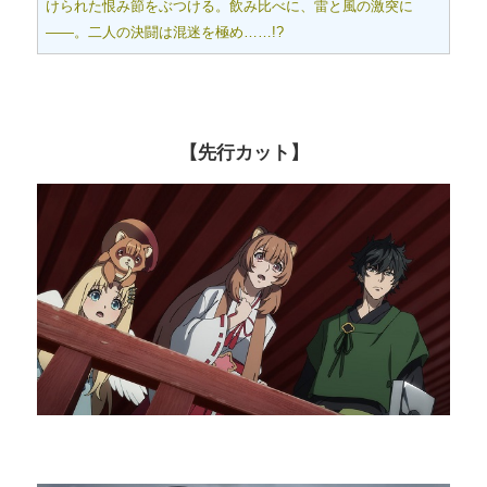
けられた恨み節をぶつける。飲み比べに、雷と風の激突に
――。二人の決闘は混迷を極め……!?
【先行カット】