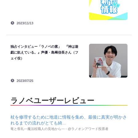
2023/11/13
独占インタビュー「ラノベの素」 『神は遊
戯に飢えている。』声優・島﨑信長さん（フ
ェイ役）
2023/07/25
ラノベユーザーレビュー
杖を修理するために地道に情報を集め、最後に真実が明かさ
れるまでの流れがとても綺...
竜と祭礼―魔法杖職人の見地から― - @ラノオンアワード投票者