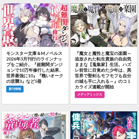
モンスター文庫＆Mノベルス
『魔女と魔性と魔宝の楽園～
2026年3月刊行のラインナッ
追放された転生貴族の自由気
プをご紹介。『超難関ダンジ
ままな【蒐集家】生活。ハズ
ョンで10万年修行した結果、
レ前世に目覚めた少年は、異
世界最強に10』『醜いオーク
世界で聖剣もモフモフも自分
の逆襲3』など5冊
の城も手に入れる～』のコミ
カライズ連載が開始
新刊情報
メディアミックス