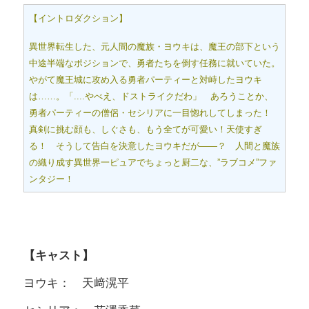
【イントロダクション】
異世界転生した、元人間の魔族・ヨウキは、魔王の部下という
中途半端なポジションで、勇者たちを倒す任務に就いていた。
やがて魔王城に攻め入る勇者パーティーと対峙したヨウキ
は……。「....やべえ、ドストライクだわ」 あろうことか、
勇者パーティーの僧侶・セシリアに一目惚れしてしまった！
真剣に挑む顔も、しぐさも、もう全てが可愛い！天使すぎ
る！ そうして告白を決意したヨウキだが――？ 人間と魔族
の織り成す異世界一ピュアでちょっと厨二な、”ラブコメ”ファ
ンタジー！
【キャスト】
ヨウキ： 天﨑滉平