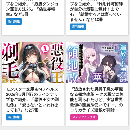
プをご紹介。『必勝ダンジョ
プをご紹介。『雑用付与術師
ン運営方法25』『偽世界転
が自分の最強に気付くまで
生』など5冊
4』『結婚するとは言ってい
ません』など10冊
新刊情報
新刊情報
モンスター文庫＆Mノベルス
『追放された男爵子息の華麗
2026年5月刊行のラインナッ
なる領地改革 ～クズ親父に無
プをご紹介。『悪役王女の剃
能と罵られたけど、実は世界
毛係』『愛さないといわれま
最強の龍魔法使いです～』の
しても7』など7冊
コミカライズ連載が開始
新刊情報
メディアミックス