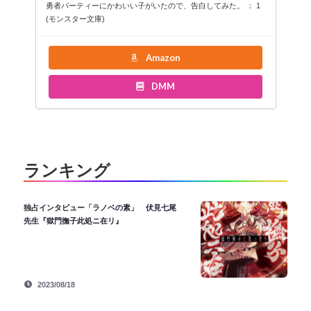
勇者パーティーにかわいい子がいたので、告白してみた。 ： 1
(モンスター文庫)
Amazon
DMM
ランキング
独占インタビュー「ラノベの素」 伏見七尾
先生『獄門撫子此処ニ在リ』
2023/08/18