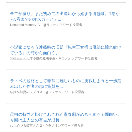
全てが覆り、また初めての出逢いから始まる御伽噺。1巻か
ら3巻までのオスカーとテ...
Unnamed Memory IV - @ラノオンアワード投票者
小説家になろう連載時の旧題『転生王女様は魔法に憧れ続け
ている』の時から面白く、...
転生王女と天才令嬢の魔法革命 - @ラノオンアワード投票者
ラノベの題材として非常に難しいものに挑戦しようと一歩踏
み出した作者の志に賞賛を...
結婚が前提のラブコメ - @ラノオンアワード投票者
昆虫の特性と掛け合わされた青春劇がめちゃめちゃ面白い。
今回は主人公の有吉が成長...
むしめづる姫宮さん 2 - @ラノオンアワード投票者