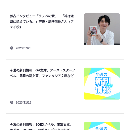
独占インタビュー「ラノベの素」 『神は遊
戯に飢えている。』声優・島﨑信長さん（フ
ェイ役）
2023/07/25
今週の新刊情報：GA文庫、アース・スターノ
ベル、電撃の新文芸、ファンタジア文庫など
2023/11/13
今週の新刊情報：SQEXノベル、電撃文庫、