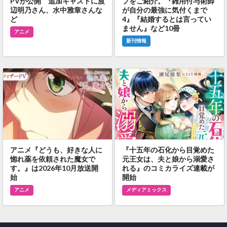
PVが公開 追加キャストに渡
プをご紹介。『雑用付与術師
辺明乃さん、水中雅章さんな
が自分の最強に気付くまで
ど
4』『結婚するとは言ってい
ません』など10冊
アニメ
新刊情報
アニメ『どうも、好きな人に
『十五年の石化から目覚めた
惚れ薬を依頼された魔女で
元王女は、夫と娘から溺愛さ
す。』は2026年10月放送開
れる』のコミカライズ連載が
始
開始
アニメ
メディアミックス