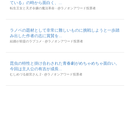
ている』の時から面白く、...
転生王女と天才令嬢の魔法革命 - @ラノオンアワード投票者
ラノベの題材として非常に難しいものに挑戦しようと一歩踏
み出した作者の志に賞賛を...
結婚が前提のラブコメ - @ラノオンアワード投票者
昆虫の特性と掛け合わされた青春劇がめちゃめちゃ面白い。
今回は主人公の有吉が成長...
むしめづる姫宮さん 2 - @ラノオンアワード投票者