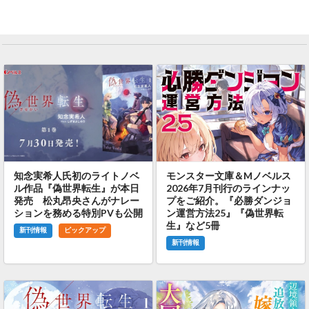
知念実希人氏初のライトノベ
モンスター文庫＆Mノベルス
ル作品『偽世界転生』が本日
2026年7月刊行のラインナッ
発売 松丸昂央さんがナレー
プをご紹介。『必勝ダンジョ
ションを務める特別PVも公開
ン運営方法25』『偽世界転
生』など5冊
新刊情報
ピックアップ
新刊情報