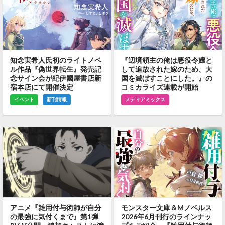
知念実希人氏初のライトノベ
『辺境領主の俺は悪役令嬢と
ル作品『偽世界転生』発売記
して追放された嫁のため、大
念サイン会が紀伊國屋書店新
国を滅ぼすことにした。』の
宿本店にて開催決定
コミカライズ連載が開始
イベント
新刊情報
メディアミックス
アニメ『雑用付与術師が自分
モンスター文庫＆Mノベルス
の最強に気付くまで』第1弾
2026年6月刊行のラインナッ