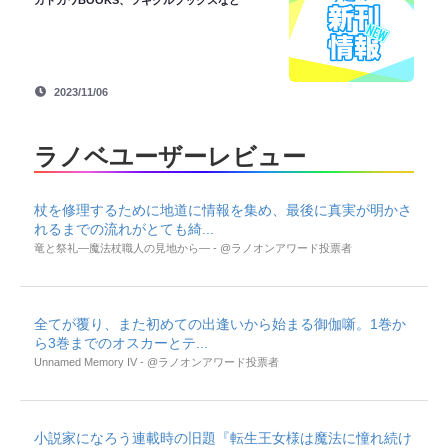
カドカワBOOKS、ツギクルブックスなど
2023/11/06
ラノベユーザーレビュー
杖を修理するために地道に情報を集め、最後に真実が明かさ
れるまでの流れがとても綺...
竜と祭礼―魔法杖職人の見地から― - @ラノオンアワード投票者
全てが覆り、また初めての出逢いから始まる御伽噺。1巻か
ら3巻までのオスカーとテ...
Unnamed Memory IV - @ラノオンアワード投票者
小説家になろう連載時の旧題『転生王女様は魔法に憧れ続け