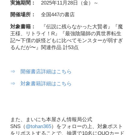
実施期間：
2025年11月28日（金）～
開催場所：
全国447の書店
対象書籍：
『伝説に残らなかった大賢者』『魔
王様、リトライ！R』『最強陰陽師の異世界転生
記〜下僕の妖怪どもに比べてモンスターが弱すぎ
るんだが〜』関連作品 計53点
⇒ 開催書店詳細はこちら
⇒ 対象書籍詳細はこちら
また、まいにち本屋さん情報局公式
SNS（
@tohan365
）をフォローの上、対象ポスト
をリポストすることで、抽選で10名にQUOカード