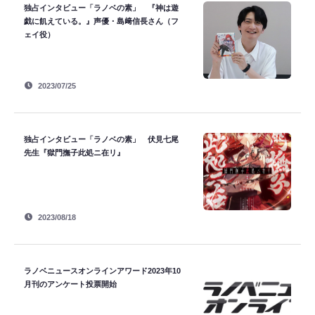
独占インタビュー「ラノベの素」 『神は遊
戯に飢えている。』声優・島﨑信長さん（フ
ェイ役）
2023/07/25
独占インタビュー「ラノベの素」 伏見七尾
先生『獄門撫子此処ニ在リ』
2023/08/18
ラノベニュースオンラインアワード2023年10
月刊のアンケート投票開始