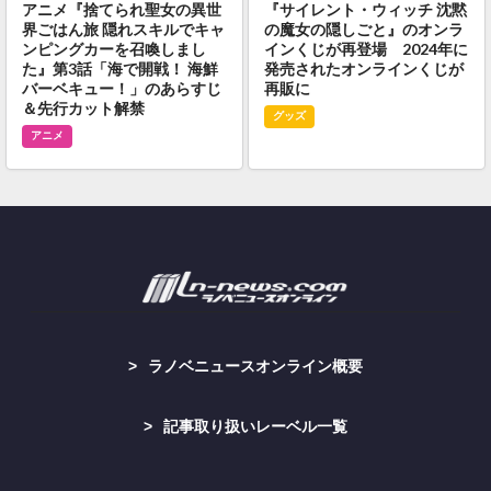
アニメ『捨てられ聖女の異世
『サイレント・ウィッチ 沈黙
界ごはん旅 隠れスキルでキャ
の魔女の隠しごと』のオンラ
ンピングカーを召喚しまし
インくじが再登場 2024年に
た』第3話「海で開戦！ 海鮮
発売されたオンラインくじが
バーベキュー！」のあらすじ
再販に
＆先行カット解禁
グッズ
アニメ
ラノベニュースオンライン概要
記事取り扱いレーベル一覧