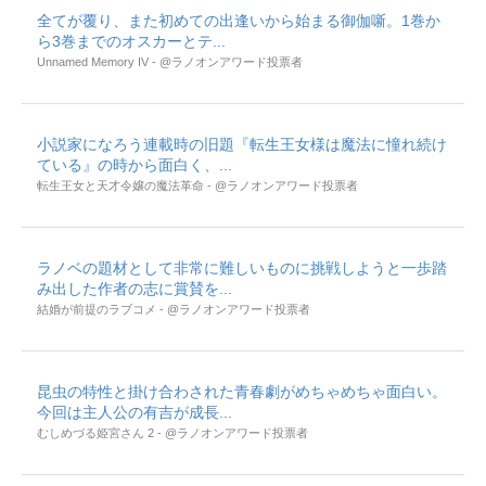
全てが覆り、また初めての出逢いから始まる御伽噺。1巻か
ら3巻までのオスカーとテ...
Unnamed Memory IV - @ラノオンアワード投票者
小説家になろう連載時の旧題『転生王女様は魔法に憧れ続け
ている』の時から面白く、...
転生王女と天才令嬢の魔法革命 - @ラノオンアワード投票者
ラノベの題材として非常に難しいものに挑戦しようと一歩踏
み出した作者の志に賞賛を...
結婚が前提のラブコメ - @ラノオンアワード投票者
昆虫の特性と掛け合わされた青春劇がめちゃめちゃ面白い。
今回は主人公の有吉が成長...
むしめづる姫宮さん 2 - @ラノオンアワード投票者