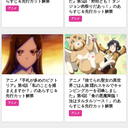
らすじ＆先行カット解禁
た』第5話「野郎ども！ ダン
ジョン肉祭りだあっ！」のあ
アニメ
らすじ＆先行カット解禁
アニメ
アニメ『手札が多めのビクト
アニメ『捨てられ聖女の異世
リア』第4話「私のことを捕
界ごはん旅 隠れスキルでキャ
まえますか？」のあらすじ＆
ンピングカーを召喚しまし
先行カット解禁
た』第4話「食の悪魔降臨！
汝はタルタルソース！」のあ
アニメ
らすじ＆先行カット解禁
アニメ