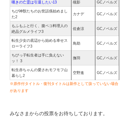
嘆きの亡霊は引退したい13
槻影
GCノベルズ
ちび神獣たちのお世話係始めまし
カナデ
GCノベルズ
た2
もふもふと行く、腹ペコ料理人の
佐倉涼
GCノベルズ
絶品グルメライフ3
転生少女の底辺から始める幸せス
鳥助
GCノベルズ
ローライフ3
ちびっ子転生者は手に負えない
撫羽
GCノベルズ
ッ！ 3
転生赤ちゃんの愛されモフモフ山
空野進
GCノベルズ
暮らし2
※原作付タイトル・復刊タイトルは新作として扱っていない場合
があります
みなさまからの投票をお待ちしております。