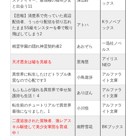
ストテイマー、最強種の猫耳少女
深山鈴
ックス
と出会う11
【悲報】清楚系で売っていた底辺
配信者、うっかり配信を切り忘れ
Kラノベブ
アトハ
たままSS級モンスターを拳で殴り
ックス
飛ばしてしまう2
一迅社ノベ
精霊学園の隠れ神霊契約者2
あおぞら
ルス
アイリス
天才悪女は嘘を見破る
里海慧
NEO
異世界に転生したけどトラブル体
アルファラ
小鳥遊渉
質なので心配です3
イト文庫
もふもふが溢れる異世界で幸せ加
アルファラ
ありぽん
護持ち生活！ 4
イト文庫
転生前のチュートリアルで異世界
アルファラ
小川悟
最強になりました。1
イト文庫
二度追放された冒険者、激レアス
キル駆使して美少女軍団を育成
南野雪花
BKブックス
中！