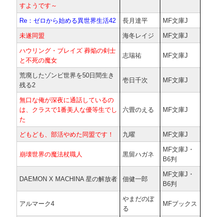
すようです～
Re：ゼロから始める異世界生活42
長月達平
MF文庫J
未遂同盟
海冬レイジ
MF文庫J
ハウリング・ブレイズ 葬焔の剣士
志瑞祐
MF文庫J
と不死の魔女
荒廃したゾンビ世界を50日間生き
壱日千次
MF文庫J
残る2
無口な俺が深夜に通話しているの
は、クラスで1番美人な優等生でし
六畳のえる
MF文庫J
た
どもども、部活やめた同盟です！
九曜
MF文庫J
MF文庫J・
崩壊世界の魔法杖職人
黒留ハガネ
B6判
MF文庫J・
DAEMON X MACHINA 星の解放者
佃健一郎
B6判
やまだのぼ
アルマーク4
MFブックス
る