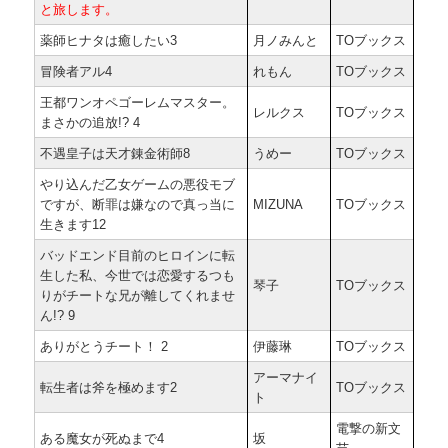
と旅します。
薬師ヒナタは癒したい3
月ノみんと
TOブックス
冒険者アル4
れもん
TOブックス
王都ワンオペゴーレムマスター。
レルクス
TOブックス
まさかの追放!? 4
不遇皇子は天才錬金術師8
うめー
TOブックス
やり込んだ乙女ゲームの悪役モブ
ですが、断罪は嫌なので真っ当に
MIZUNA
TOブックス
生きます12
バッドエンド目前のヒロインに転
生した私、今世では恋愛するつも
琴子
TOブックス
りがチートな兄が離してくれませ
ん!? 9
ありがとうチート！ 2
伊藤琳
TOブックス
アーマナイ
転生者は斧を極めます2
TOブックス
ト
電撃の新文
ある魔女が死ぬまで4
坂