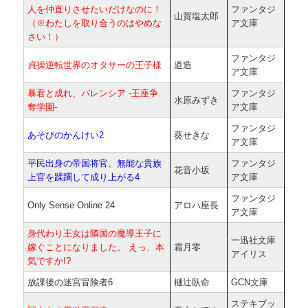
人を仲直りさせたいだけなのに！
ファンタジ
山賀塩太郎
（※わたしを取り合うのはやめな
ア文庫
さい！）
ファンタジ
貞操逆転世界のオタサーの王子様
道造
ア文庫
暴君と成れ、バレンシア -王座争
ファンタジ
水原みずき
奪学園-
ア文庫
ファンタジ
あそびのかんけい2
葵せきな
ア文庫
平民出身の帝国将官、無能な貴族
ファンタジ
花音小坂
上官を蹂躙して成り上がる4
ア文庫
ファンタジ
Only Sense Online 24
アロハ座長
ア文庫
身代わり王女は隣国の魔導王子に
一迅社文庫
嫁ぐことになりました。 えっ、本
霜月零
アイリス
気ですか!?
放課後の迷宮冒険者6
樋辻臥命
GCN文庫
ステキブッ