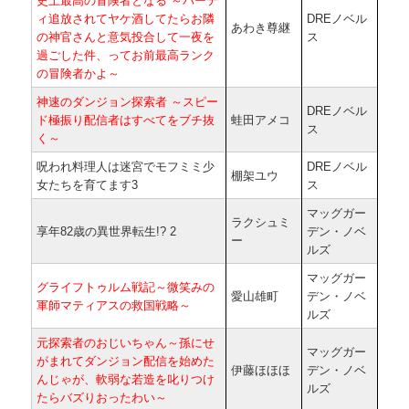
史上最高の冒険者となる ～パーテ
ィ追放されてヤケ酒してたらお隣
DREノベル
あわき尊継
の神官さんと意気投合して一夜を
ス
過ごした件、ってお前最高ランク
の冒険者かよ～
神速のダンジョン探索者 ～スピー
DREノベル
ド極振り配信者はすべてをブチ抜
蛙田アメコ
ス
く～
呪われ料理人は迷宮でモフミミ少
DREノベル
棚架ユウ
女たちを育てます3
ス
マッグガー
ラクシュミ
享年82歳の異世界転生!? 2
デン・ノベ
ー
ルズ
マッグガー
グライフトゥルム戦記～微笑みの
愛山雄町
デン・ノベ
軍師マティアスの救国戦略～
ルズ
元探索者のおじいちゃん～孫にせ
マッグガー
がまれてダンジョン配信を始めた
伊藤ほほほ
デン・ノベ
んじゃが、軟弱な若造を叱りつけ
ルズ
たらバズりおったわい～