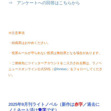
⇒ アンケートへの回答はこちらから
※注意事項
・組織票はおやめください。
・投票ルールが守られない投票は無効票となる場合があります。
・ご連絡先にツイッターアカウントをご入力される際は、ラノベ
ニュースオンライン公式SNS（
@lnnews
）をフォローしてくださ
い。
2025年9月刊ライトノベル（新作は
赤字
／過去に
ノミネート済は
青字
です）