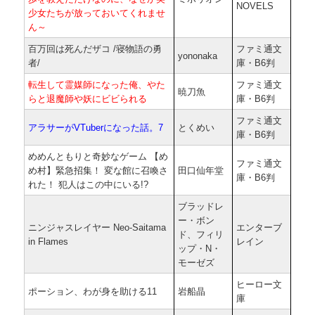
NOVELS
少女たちが放っておいてくれませ
ん～
百万回は死んだザコ /寝物語の勇
ファミ通文
yononaka
者/
庫・B6判
転生して霊媒師になった俺、やた
ファミ通文
暁刀魚
らと退魔師や妖にビビられる
庫・B6判
ファミ通文
アラサーがVTuberになった話。7
とくめい
庫・B6判
めめんともりと奇妙なゲーム 【め
ファミ通文
め村】緊急招集！ 変な館に召喚さ
田口仙年堂
庫・B6判
れた！ 犯人はこの中にいる!?
ブラッドレ
ー・ボン
ニンジャスレイヤー Neo-Saitama
エンターブ
ド、フィリ
in Flames
レイン
ップ・N・
モーゼズ
ヒーロー文
ポーション、わが身を助ける11
岩船晶
庫