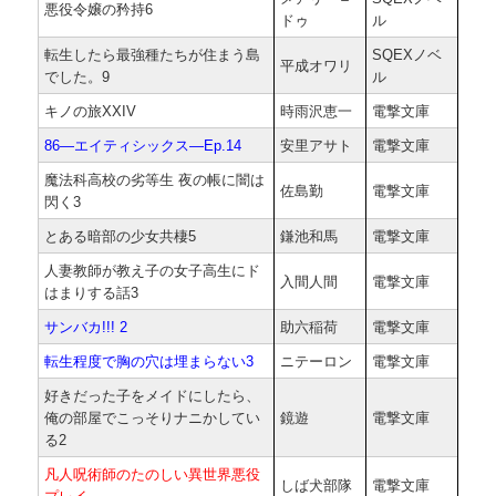
悪役令嬢の矜持6
ドゥ
ル
転生したら最強種たちが住まう島
SQEXノベ
平成オワリ
でした。9
ル
キノの旅XXIV
時雨沢恵一
電撃文庫
86―エイティシックス―Ep.14
安里アサト
電撃文庫
魔法科高校の劣等生 夜の帳に闇は
佐島勤
電撃文庫
閃く3
とある暗部の少女共棲5
鎌池和馬
電撃文庫
人妻教師が教え子の女子高生にド
入間人間
電撃文庫
はまりする話3
サンバカ!!! 2
助六稲荷
電撃文庫
転生程度で胸の穴は埋まらない3
ニテーロン
電撃文庫
好きだった子をメイドにしたら、
俺の部屋でこっそりナニかしてい
鏡遊
電撃文庫
る2
凡人呪術師のたのしい異世界悪役
しば犬部隊
電撃文庫