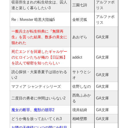
収容所生まれの転生幼女は、囚人
アルファポ
三園七詩
達と楽しく暮らしたい3
リス
アルファポ
Re：Monster 暗黒大陸編5
金斬児狐
リス
一般兵士が転生特典に『無限再
生』を貰った結果、数多の美女に
あおぞら
GA文庫
狙われた
死亡エンドを回避したギャルゲー
のヒロインたちが俺の【日記帳】
addict
GA文庫
を読んで秘密を知ったらしい
読心探偵・大葉香夏子は頭がわる
サトウとシ
GA文庫
い2
オ
マフィア シャンティシリーズ
佐野しなの
GA文庫
西島ふみか
二度目の勇者に仲間はいらない2
GA文庫
る
魔女の断罪、魔獣の贖罪2
境井結綺
GA文庫
どうか俺を放っておいてくれ3
相崎壁際
GA文庫
お隣の天使様にいつの間にか駄目