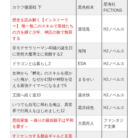
星海社
カラフ撤退戦 下
黒色粉末
FICTIONS
歴史を読み解く【インストーラ
ー】 唯一無二のスキルで英雄たち
渡琉兎
HJノベルス
の力を継ぐ少年、神託の旅で無双
する
非モテサラリーマン40歳の誕生日
海翔
HJノベルス
に突然大魔導士に覚醒する2
ドラゴンと山暮らし2
EDA
HJノベルス
女神から『孵化』のスキルを授か
った俺が、なぜか幻獣や神獣を従
まるせい
HJノベルス
える最強テイマーになるまで5
王国へ続く道10
湯水快
HJノベルス
いつでも自宅に帰れる俺は、異世
霜月緋色
HJノベルス
界で行商人をはじめました12
悪役家族 ～偽りの最凶親子は平和
ファンタジ
大黒尚人
を愛す～
ア文庫
すぐケンカする都会ギャルと京美