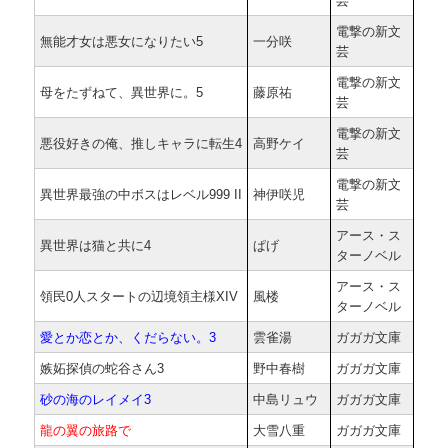
芸
電撃の新文
無能才女は悪女になりたい5
一分咲
芸
電撃の新文
母をたずねて、異世界に。5
藤原祐
芸
電撃の新文
悪役好きの俺、推しキャラに転生4
高野ケイ
芸
電撃の新文
異世界最強の中ボスはレベル999 II
神伊咲児
芸
アース・ス
異世界は猫と共に4
ぱげ
ターノベル
アース・ス
領民0人スタートの辺境領主様XIV
風楼
ターノベル
愛とか恋とか、くだらない。3
雲雀湯
ガガガ文庫
嫉妬探偵の蛇谷さん3
野中春樹
ガガガ文庫
砂の海のレイメイ3
中島リュウ
ガガガ文庫
龍の翼の旅路で
大雪八重
ガガガ文庫