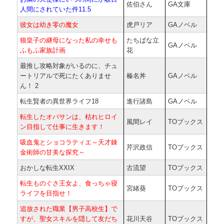
佐伯さん
GA文庫
人間にされていた件11.5
彼女は幼き零の魔女
虎戸リア
GAノベル
狼皇子の継母になった私の幸せも
たちばな立
GAノベル
ふもふ家族計画
花
最推し攻略対象がいるのに、チュ
ートリアルで死にたくありませ
榛名丼
GAノベル
ん！ 2
転生賢者の異世界ライフ18
進行諸島
GAノベル
転生したオバサンは、枯れヒロイ
風間レイ
TOブックス
ン目指して仕事に生きます！
吸血鬼とショコラティエ～天才錬
芹沢政信
TOブックス
金術師の甘美な探究～
おかしな転生XXIX
古流望
TOブックス
転生ものぐさ王女よ、食っちゃ寝
宮緒葵
TOブックス
ライフを目指せ！
追放された職業【男子高校生】で
すが、聖女スキルを隠して友だち
花川天谷
TOブックス