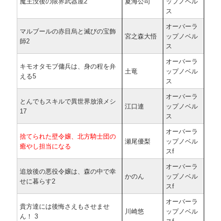
魔王没後の限界武器屋2
夏海公司
ップノベル
ス
オーバーラ
マルブールの赤目烏と滅びの宝飾
宮之森大悟
ップノベル
師2
ス
オーバーラ
キモオタモブ傭兵は、身の程を弁
土竜
ップノベル
える5
ス
オーバーラ
とんでもスキルで異世界放浪メシ
江口連
ップノベル
17
ス
オーバーラ
捨てられた壁令嬢、北方騎士団の
瀬尾優梨
ップノベル
癒やし担当になる
スf
オーバーラ
追放後の悪役令嬢は、森の中で幸
かのん
ップノベル
せに暮らす2
スf
オーバーラ
貴方達には後悔さえもさせませ
川崎悠
ップノベル
ん！ 3