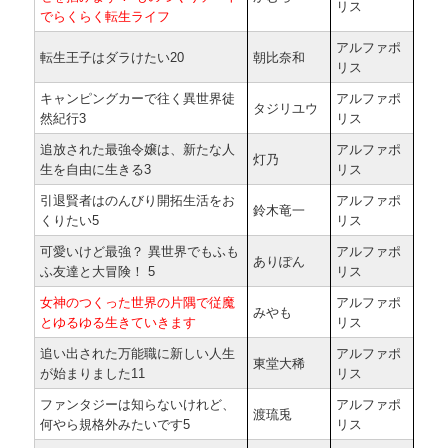
リス
でらくらく転生ライフ
アルファポ
転生王子はダラけたい20
朝比奈和
リス
キャンピングカーで往く異世界徒
アルファポ
タジリユウ
然紀行3
リス
追放された最強令嬢は、新たな人
アルファポ
灯乃
生を自由に生きる3
リス
引退賢者はのんびり開拓生活をお
アルファポ
鈴木竜一
くりたい5
リス
可愛いけど最強？ 異世界でもふも
アルファポ
ありぽん
ふ友達と大冒険！ 5
リス
女神のつくった世界の片隅で従魔
アルファポ
みやも
とゆるゆる生きていきます
リス
追い出された万能職に新しい人生
アルファポ
東堂大稀
が始まりました11
リス
ファンタジーは知らないけれど、
アルファポ
渡琉兎
何やら規格外みたいです5
リス