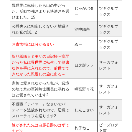
異世界に転移したら山の中だっ
じゃがバタ
ツギクルブ
た。反動で強さよりも快適さを選
ー
ックス
びました。15
公爵夫人に相応しくないと離縁さ
ツギクルブ
池中織奈
れた私の話。2
ックス
ツギクルブ
お貴族様には分かるまい
ぬー
ックス
折り紙職人ミモザの日記帳～病弱
だった私は異世界に転生して健康
サーガフォ
日之影ソラ
な体を手に入れたので、前世でで
レスト
きなかった恩返しの旅に出る～
家族に愛されなかった私が、辺境
サーガフォ
の地で氷の軍神騎士団長に溺れる
鳴宮野々花
レスト
ほど愛されています2
不遇職『テイマー』なせいでパー
サーガフォ
ティーを追放されたので、辺境で
しんこせい
レスト
スローライフを送ります2
嫁がされた先は白豚公爵のはずで
ビーズログ
杓子ねこ
すが？
文庫