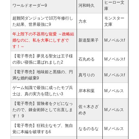
ヒーロー文
ワールドオーダー9
河和時久
庫
超難関ダンジョンで10万年修行し
モンスター
力水
た結果、世界最強に9
文庫
年上陛下の不器用な寵愛 ～政略結
婚なのに、私を大事にしすぎで
新道梨果子
Mノベルスf
す！～
【電子専売】夢見る聖女は王子様
石丸める
Mノベルスf
の添い寝係に選ばれました2
【電子専売】地味姫と黒猫の、円
真弓りの
Mノベルスf
満な婚約破棄9
ゲーム知識で最強に成ったモブ兵
岸本和葉
Mノベルス
士は、真の実力を隠したい3
【電子専売】冒険者をクビになっ
佐々木さざ
たので、錬金術師として出直しま
Mノベルス
めき
す！ 9
【電子専売】狂戦士なモブ、無自
なるのるな
Mノベルス
覚に本編を破壊する6