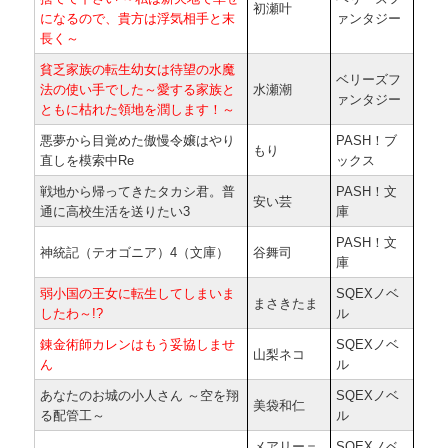
初瀬叶
になるので、貴方は浮気相手と末
ァンタジー
長く～
貧乏家族の転生幼女は待望の水魔
ベリーズフ
法の使い手でした～愛する家族と
水瀬潮
ァンタジー
ともに枯れた領地を潤します！～
悪夢から目覚めた傲慢令嬢はやり
PASH！ブ
もり
直しを模索中Re
ックス
戦地から帰ってきたタカシ君。普
PASH！文
安い芸
通に高校生活を送りたい3
庫
PASH！文
神統記（テオゴニア）4（文庫）
谷舞司
庫
弱小国の王女に転生してしまいま
SQEXノベ
まさきたま
したわ～!?
ル
錬金術師カレンはもう妥協しませ
SQEXノベ
山梨ネコ
ん
ル
あなたのお城の小人さん ～空を翔
SQEXノベ
美袋和仁
る配管工～
ル
メアリー＝
SQEXノベ