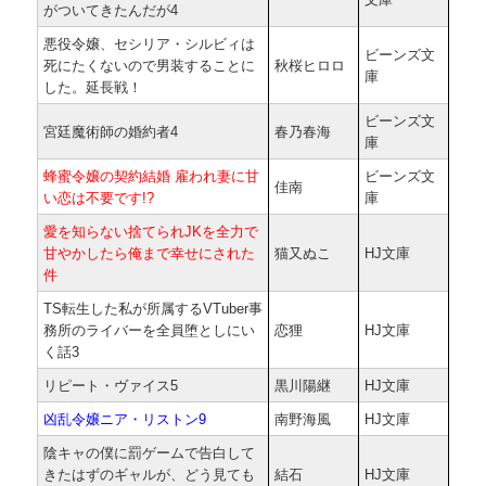
がついてきたんだが4
悪役令嬢、セシリア・シルビィは
ビーンズ文
死にたくないので男装することに
秋桜ヒロロ
庫
した。延長戦！
ビーンズ文
宮廷魔術師の婚約者4
春乃春海
庫
蜂蜜令嬢の契約結婚 雇われ妻に甘
ビーンズ文
佳南
い恋は不要です!?
庫
愛を知らない捨てられJKを全力で
甘やかしたら俺まで幸せにされた
猫又ぬこ
HJ文庫
件
TS転生した私が所属するVTuber事
務所のライバーを全員堕としにい
恋狸
HJ文庫
く話3
リピート・ヴァイス5
黒川陽継
HJ文庫
凶乱令嬢ニア・リストン9
南野海風
HJ文庫
陰キャの僕に罰ゲームで告白して
きたはずのギャルが、どう見ても
結石
HJ文庫