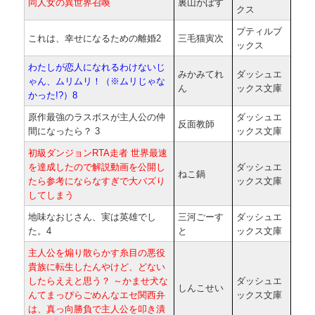
同人女の異世界召喚
裏山かぼす
クス
プティルブ
これは、幸せになるための離婚2
三毛猫寅次
ックス
わたしが恋人になれるわけないじ
みかみてれ
ダッシュエ
ゃん、ムリムリ！（※ムリじゃな
ん
ックス文庫
かった!?）8
原作最強のラスボスが主人公の仲
ダッシュエ
反面教師
間になったら？ 3
ックス文庫
初級ダンジョンRTA走者 世界最速
を達成したので解説動画を公開し
ダッシュエ
ねこ鍋
たら参考にならなすぎで大バズり
ックス文庫
してしまう
地味なおじさん、実は英雄でし
三河ごーす
ダッシュエ
た。4
と
ックス文庫
主人公を煽り散らかす糸目の悪役
貴族に転生したんやけど、どない
したらええと思う？ ～かませ犬な
ダッシュエ
しんこせい
んてまっぴらごめんなエセ関西弁
ックス文庫
は、真っ向勝負で主人公を叩き潰