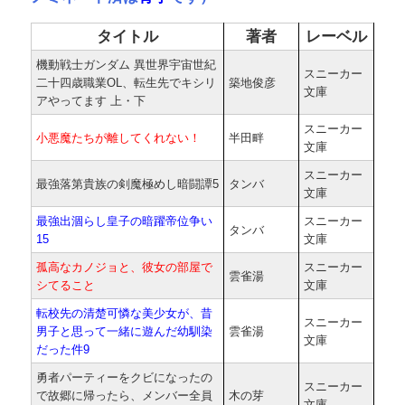
タイトル
著者
レーベル
機動戦士ガンダム 異世界宇宙世紀
スニーカー
二十四歳職業OL、転生先でキシリ
築地俊彦
文庫
アやってます 上・下
スニーカー
小悪魔たちが離してくれない！
半田畔
文庫
スニーカー
最強落第貴族の剣魔極めし暗闘譚5
タンバ
文庫
最強出涸らし皇子の暗躍帝位争い
スニーカー
タンバ
15
文庫
孤高なカノジョと、彼女の部屋で
スニーカー
雲雀湯
シてること
文庫
転校先の清楚可憐な美少女が、昔
スニーカー
男子と思って一緒に遊んだ幼馴染
雲雀湯
文庫
だった件9
勇者パーティーをクビになったの
スニーカー
で故郷に帰ったら、メンバー全員
木の芽
文庫