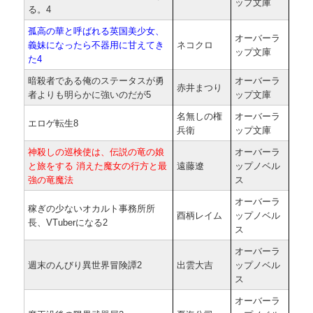
ップ文庫
る。4
孤高の華と呼ばれる英国美少女、
オーバーラ
義妹になったら不器用に甘えてき
ネコクロ
ップ文庫
た4
暗殺者である俺のステータスが勇
オーバーラ
赤井まつり
者よりも明らかに強いのだが5
ップ文庫
名無しの権
オーバーラ
エロゲ転生8
兵衛
ップ文庫
神殺しの巡検使は、伝説の竜の娘
オーバーラ
と旅をする 消えた魔女の行方と最
遠藤遼
ップノベル
強の竜魔法
ス
オーバーラ
稼ぎの少ないオカルト事務所所
酉柄レイム
ップノベル
長、VTuberになる2
ス
オーバーラ
週末のんびり異世界冒険譚2
出雲大吉
ップノベル
ス
オーバーラ