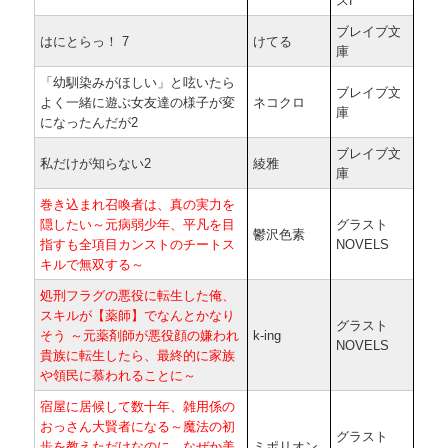
スf
ブレイブ文
はにとらっ！ 7
けてる
庫
「幼馴染みがほしい」と呟いたら
ブレイブ文
よく一緒に遊ぶ女友達の様子が変
ネコクロ
庫
になったんだが2
ブレイブ文
私だけが知らない2
綾雅
庫
巻き込まれ召喚者は、真の実力を
隠したい～元病弱少年、平凡を目
グラスト
鬱沢色素
指すも全項目カンストのチートス
NOVELS
キルで無双する～
処刑フラグの悪役に転生した俺、
スキルが【薬師】でなんとかなり
グラスト
そう ～元薬剤師が悪役顔の嫌われ
k-ing
NOVELS
貴族に転生したら、最終的に家族
や領民に慕われることに～
宿屋に居候して数十年、雑用係の
おっさん大賢者になる～魔法の初
グラスト
歩を教えただけなのに、なぜか美
ミポリオン