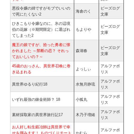
悪役令嬢の姉ですがモブでいいの
ビーズログ
海倉のく
で死にたくない2
文庫
ひきこもり令嬢なのに、氷の辺境
ビーズログ
伯の花嫁（※期間限定）に選ばれ
もよりや
文庫
てしまった2
魔王の娘ですが、拾った勇者に懐
ビーズログ
かれました ～禁断の恋？ それっ
森湖春
文庫
ておいしいの？～
45歳のおっさん、異世界召喚に巻
アルファポ
よっしぃ
き込まれる
リス
アルファポ
異世界ゆるり紀行18
水無月静琉
リス
アルファポ
いずれ最強の錬金術師？ 18
小狐丸
リス
アルファポ
素材採取家の異世界旅行記17
木乃子増緒
リス
お人好し転生鍛冶師は異世界で幸
アルファポ
せを掴みます！ ものづくりチート
かむら