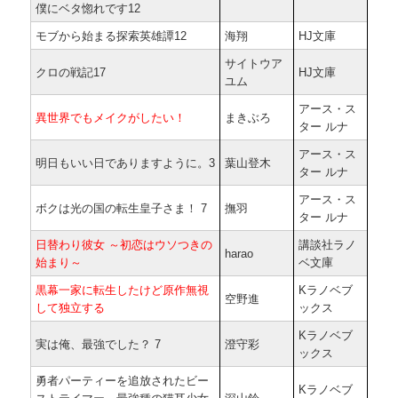
僕にベタ惚れです12
モブから始まる探索英雄譚12
海翔
HJ文庫
サイトウア
クロの戦記17
HJ文庫
ユム
アース・ス
異世界でもメイクがしたい！
まきぶろ
ター ルナ
アース・ス
明日もいい日でありますように。3
葉山登木
ター ルナ
アース・ス
ボクは光の国の転生皇子さま！ 7
撫羽
ター ルナ
日替わり彼女 ～初恋はウソつきの
講談社ラノ
harao
始まり～
ベ文庫
黒幕一家に転生したけど原作無視
Kラノベブ
空野進
して独立する
ックス
Kラノベブ
実は俺、最強でした？ 7
澄守彩
ックス
勇者パーティーを追放されたビー
Kラノベブ