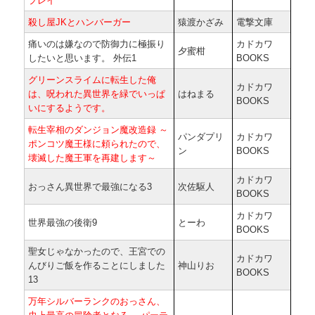
プレイ
殺し屋JKとハンバーガー
猿渡かざみ
電撃文庫
痛いのは嫌なので防御力に極振り
カドカワ
夕蜜柑
したいと思います。 外伝1
BOOKS
グリーンスライムに転生した俺
カドカワ
は、呪われた異世界を緑でいっぱ
はねまる
BOOKS
いにするようです。
転生宰相のダンジョン魔改造録 ～
パンダプリ
カドカワ
ポンコツ魔王様に頼られたので、
ン
BOOKS
壊滅した魔王軍を再建します～
カドカワ
おっさん異世界で最強になる3
次佐駆人
BOOKS
カドカワ
世界最強の後衛9
とーわ
BOOKS
聖女じゃなかったので、王宮での
カドカワ
んびりご飯を作ることにしました
神山りお
BOOKS
13
万年シルバーランクのおっさん、