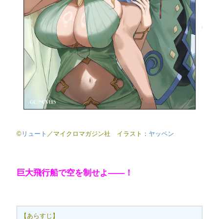
©
リュート
／マイクロマガジン社 イラスト：
ヤッペン
巨大飛行船で空を制せよ――！
【あらすじ】