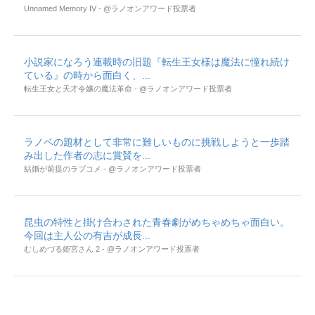
Unnamed Memory IV - @ラノオンアワード投票者
小説家になろう連載時の旧題『転生王女様は魔法に憧れ続け
ている』の時から面白く、...
転生王女と天才令嬢の魔法革命 - @ラノオンアワード投票者
ラノベの題材として非常に難しいものに挑戦しようと一歩踏
み出した作者の志に賞賛を...
結婚が前提のラブコメ - @ラノオンアワード投票者
昆虫の特性と掛け合わされた青春劇がめちゃめちゃ面白い。
今回は主人公の有吉が成長...
むしめづる姫宮さん 2 - @ラノオンアワード投票者