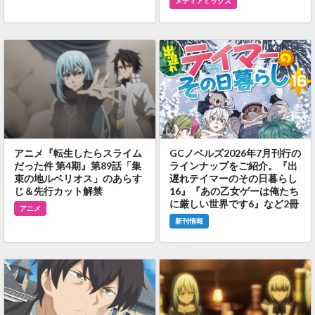
メディアミックス
アニメ『転生したらスライム
GCノベルズ2026年7月刊行の
だった件 第4期』第89話「集
ラインナップをご紹介。『出
束の地ルベリオス」のあらす
遅れテイマーのその日暮らし
じ＆先行カット解禁
16』『あの乙女ゲーは俺たち
に厳しい世界です6』など2冊
アニメ
新刊情報