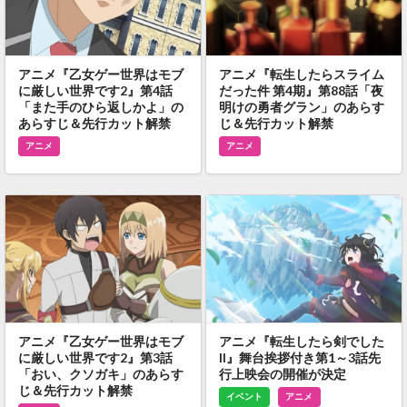
アニメ『乙女ゲー世界はモブ
アニメ『転生したらスライム
に厳しい世界です2』第4話
だった件 第4期』第88話「夜
「また手のひら返しかよ」の
明けの勇者グラン」のあらす
あらすじ＆先行カット解禁
じ＆先行カット解禁
アニメ
アニメ
アニメ『乙女ゲー世界はモブ
アニメ『転生したら剣でした
に厳しい世界です2』第3話
II』舞台挨拶付き第1～3話先
「おい、クソガキ」のあらす
行上映会の開催が決定
じ＆先行カット解禁
イベント
アニメ