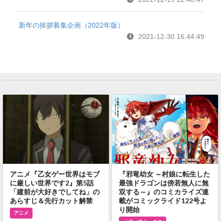
新年の挨拶募集企画（2022年版）
2021-12-30 16:44:49
アニメ『乙女ゲー世界はモブ
『邪竜幼女 ～村娘に転生した
に厳しい世界です2』第5話
最強ドラゴンは傍若無人に無
「建前が大好きでしてね」の
双する～』のコミカライズ連
あらすじ＆先行カット解禁
載がコミックライド122号よ
り開始
アニメ