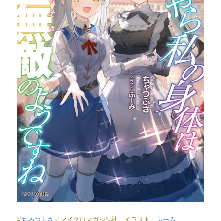
©
ちゃつふさ
／マイクロマガジン社 イラスト：
ふーみ