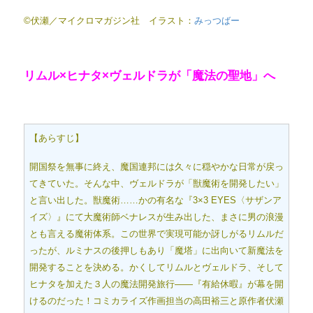
©伏瀬／マイクロマガジン社 イラスト：
みっつばー
リムル×ヒナタ×ヴェルドラが「魔法の聖地」へ
【あらすじ】
開国祭を無事に終え、魔国連邦には久々に穏やかな日常が戻っ
てきていた。そんな中、ヴェルドラが「獣魔術を開発したい」
と言い出した。獣魔術……かの有名な『3×3 EYES〈サザンア
イズ〉』にて大魔術師ベナレスが生み出した、まさに男の浪漫
とも言える魔術体系。この世界で実現可能か訝しがるリムルだ
ったが、ルミナスの後押しもあり「魔塔」に出向いて新魔法を
開発することを決める。かくしてリムルとヴェルドラ、そして
ヒナタを加えた３人の魔法開発旅行――『有給休暇』が幕を開
けるのだった！コミカライズ作画担当の高田裕三と原作者伏瀬