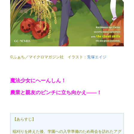
©ふぁち／マイクロマガジン社 イラスト：
兎塚エイジ
魔法少女にへーんしん！
農業と親友のピンチに立ち向かえ――！
【あらすじ】
稲刈りを終えた後、学園への入学準備のため商会を訪れたアグ