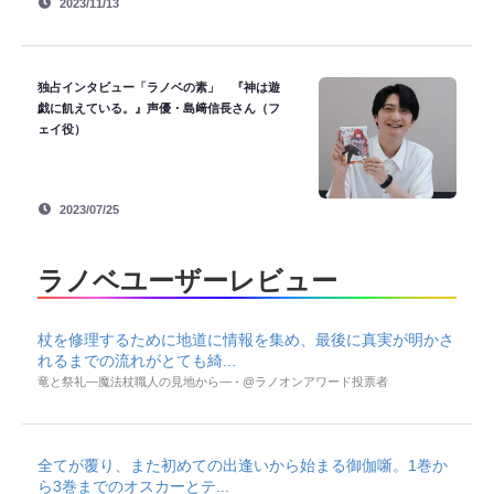
2023/11/13
独占インタビュー「ラノベの素」 『神は遊
戯に飢えている。』声優・島﨑信長さん（フ
ェイ役）
2023/07/25
ラノベユーザーレビュー
杖を修理するために地道に情報を集め、最後に真実が明かさ
れるまでの流れがとても綺...
竜と祭礼―魔法杖職人の見地から― - @ラノオンアワード投票者
全てが覆り、また初めての出逢いから始まる御伽噺。1巻か
ら3巻までのオスカーとテ...