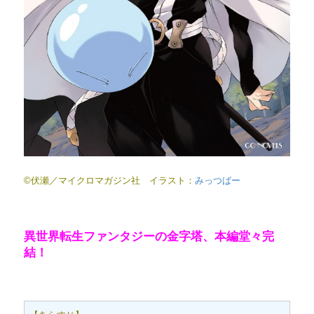
©伏瀬／マイクロマガジン社 イラスト：
みっつばー
異世界転生ファンタジーの金字塔、本編堂々完
結！