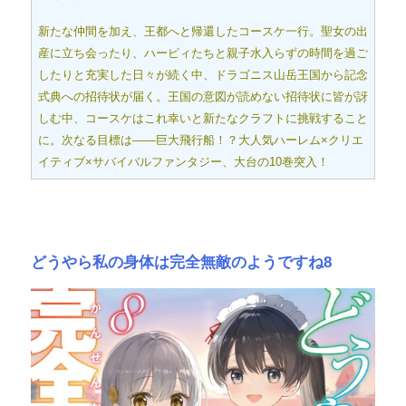
新たな仲間を加え、王都へと帰還したコースケ一行。聖女の出
産に立ち会ったり、ハーピィたちと親子水入らずの時間を過ご
したりと充実した日々が続く中、ドラゴニス山岳王国から記念
式典への招待状が届く。王国の意図が読めない招待状に皆が訝
しむ中、コースケはこれ幸いと新たなクラフトに挑戦すること
に。次なる目標は――巨大飛行船！？大人気ハーレム×クリエ
イティブ×サバイバルファンタジー、大台の10巻突入！
どうやら私の身体は完全無敵のようですね8