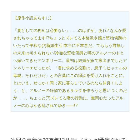
【原作小説あらすじ】
「妻としての務めは必要ない」……のはずが、あれ? なんか愛
されちゃってます!?ちょっとズレてる本格派令嬢と堅物侯爵の
いたって平和な(?)新婚生活!本当に不本意だ。でももう君無し
の未来は考えられない!冷徹な堅物侯爵と噂のアルノーのもと
へ嫁いできたアンネリーエ。最初は結婚が嫌で家出までしたア
ンネリーエだったが、「君に求める役割は、息子ミヒャエルの
母親。それだけだ」との言葉にこの縁談を受け入れることに。
とはいえ、せっかく同じ家に暮らしているのなら仲良くしよ
う、と、アルノーの好物であるサラダを作ろうと思いつくのだ
が……。ちょっと(?)ズレてる妻の行動に、無関心だったアル
ノーの心はかき乱されてゆき――!?