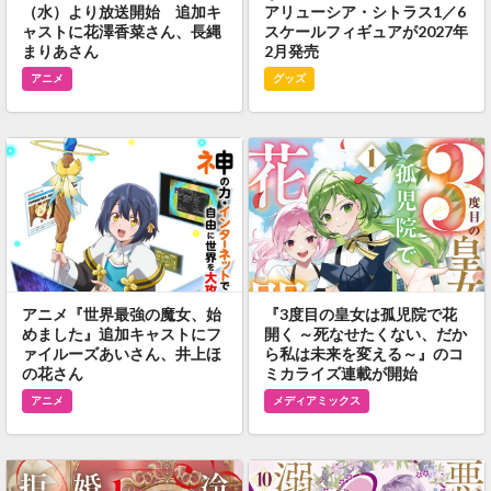
（水）より放送開始 追加キ
アリューシア・シトラス1／6
ャストに花澤香菜さん、長縄
スケールフィギュアが2027年
まりあさん
2月発売
アニメ
グッズ
アニメ『世界最強の魔女、始
『3度目の皇女は孤児院で花
めました』追加キャストにフ
開く ～死なせたくない、だか
ァイルーズあいさん、井上ほ
ら私は未来を変える～』のコ
の花さん
ミカライズ連載が開始
アニメ
メディアミックス