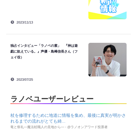
2023/11/13
独占インタビュー「ラノベの素」 『神は遊
戯に飢えている。』声優・島﨑信長さん（フ
ェイ役）
2023/07/25
ラノベユーザーレビュー
杖を修理するために地道に情報を集め、最後に真実が明かさ
れるまでの流れがとても綺...
竜と祭礼―魔法杖職人の見地から― - @ラノオンアワード投票者