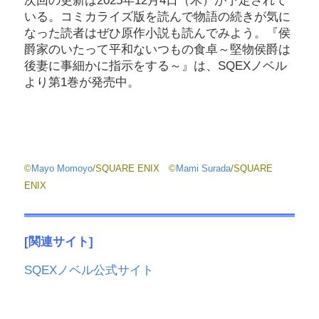
次回の更新は2025年12月4日（木）が予定されて
いる。コミカライズ版を読んで物語の続きが気に
なった読者はぜひ原作小説も読んでみよう。『侯
爵家のいたって平和ないつもの食卓～堅物侯爵は
後妻に事細かに指示をする～』は、SQEXノベル
より第1巻が発売中。
©
Mayo Momoyo
/SQUARE ENIX ©
Mami Surada
/SQUARE
ENIX
[関連サイト]
SQEXノベル公式サイト