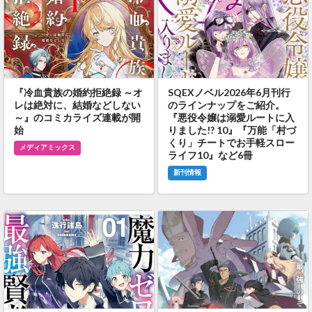
『冷血貴族の婚約拒絶録 ～オ
SQEXノベル2026年6月刊行
レは絶対に、結婚などしない
のラインナップをご紹介。
～』のコミカライズ連載が開
『悪役令嬢は溺愛ルートに入
始
りました!? 10』『万能「村づ
くり」チートでお手軽スロー
メディアミックス
ライフ10』など6冊
新刊情報