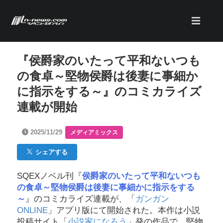
『侯爵家のいたって平和ないつも
の食卓～堅物侯爵は後妻に事細か
に指示をする～』のコミカライズ
連載が開始
2025/11/29
メディアミックス
シェアする
SQEXノベル刊『
侯爵家のいたって平和ないつも
の食卓～堅物侯爵は後妻に事細かに指示をする
～
』のコミカライズ連載が、「
ガンガン
ONLINE
」アプリ版にて開始された。本作は小説
投稿サイト「
小説家になろう
」発の作品で、堅物