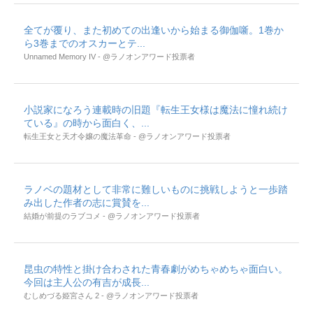
全てが覆り、また初めての出逢いから始まる御伽噺。1巻か
ら3巻までのオスカーとテ...
Unnamed Memory IV - @ラノオンアワード投票者
小説家になろう連載時の旧題『転生王女様は魔法に憧れ続け
ている』の時から面白く、...
転生王女と天才令嬢の魔法革命 - @ラノオンアワード投票者
ラノベの題材として非常に難しいものに挑戦しようと一歩踏
み出した作者の志に賞賛を...
結婚が前提のラブコメ - @ラノオンアワード投票者
昆虫の特性と掛け合わされた青春劇がめちゃめちゃ面白い。
今回は主人公の有吉が成長...
むしめづる姫宮さん 2 - @ラノオンアワード投票者