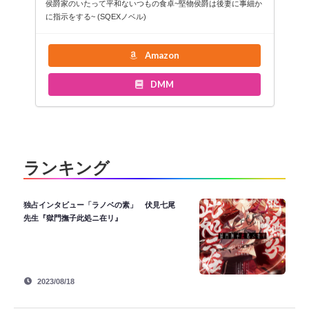
侯爵家のいたって平和ないつもの食卓~堅物侯爵は後妻に事細か
に指示をする~ (SQEXノベル)
Amazon
DMM
ランキング
独占インタビュー「ラノベの素」 伏見七尾
先生『獄門撫子此処ニ在リ』
2023/08/18