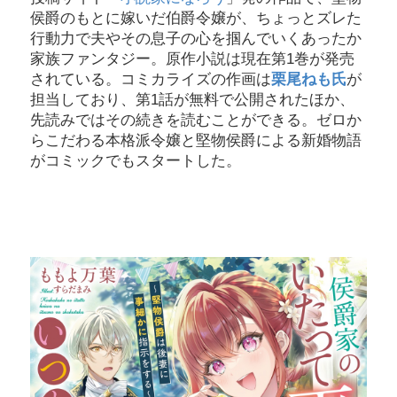
侯爵のもとに嫁いだ伯爵令嬢が、ちょっとズレた
行動力で夫やその息子の心を掴んでいくあったか
家族ファンタジー。原作小説は現在第1巻が発売
されている。コミカライズの作画は
栗尾ねも氏
が
担当しており、第1話が無料で公開されたほか、
先読みではその続きを読むことができる。ゼロか
らこだわる本格派令嬢と堅物侯爵による新婚物語
がコミックでもスタートした。