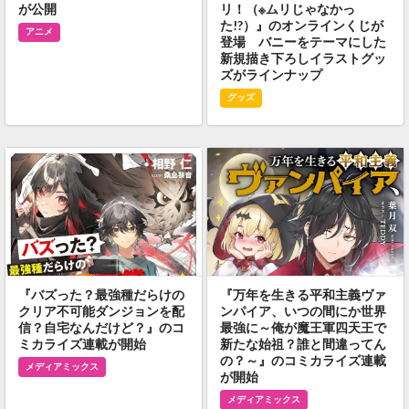
が公開
リ！（※ムリじゃなかっ
た!?）』のオンラインくじが
アニメ
登場 バニーをテーマにした
新規描き下ろしイラストグッ
ズがラインナップ
グッズ
『バズった？最強種だらけの
『万年を生きる平和主義ヴァ
クリア不可能ダンジョンを配
ンパイア、いつの間にか世界
信？自宅なんだけど？』のコ
最強に～俺が魔王軍四天王で
ミカライズ連載が開始
新たな始祖？誰と間違ってん
の？～』のコミカライズ連載
メディアミックス
が開始
メディアミックス