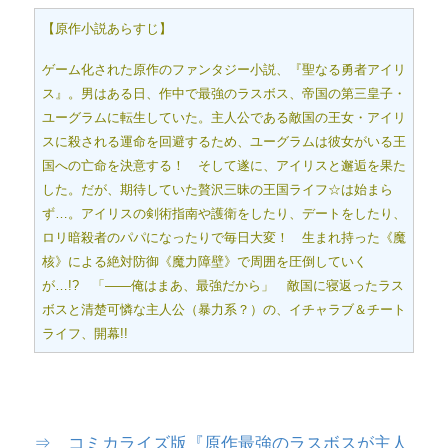
【原作小説あらすじ】
ゲーム化された原作のファンタジー小説、『聖なる勇者アイリ
ス』。男はある日、作中で最強のラスボス、帝国の第三皇子・
ユーグラムに転生していた。主人公である敵国の王女・アイリ
スに殺される運命を回避するため、ユーグラムは彼女がいる王
国への亡命を決意する！ そして遂に、アイリスと邂逅を果た
した。だが、期待していた贅沢三昧の王国ライフ☆は始まら
ず…。アイリスの剣術指南や護衛をしたり、デートをしたり、
ロリ暗殺者のパパになったりで毎日大変！ 生まれ持った《魔
核》による絶対防御《魔力障壁》で周囲を圧倒していく
が…!? 「――俺はまあ、最強だから」 敵国に寝返ったラス
ボスと清楚可憐な主人公（暴力系？）の、イチャラブ＆チート
ライフ、開幕!!
⇒ コミカライズ版『原作最強のラスボスが主人