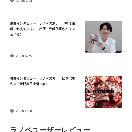
2023/11/13
独占インタビュー「ラノベの素」 『神は遊
戯に飢えている。』声優・島﨑信長さん（フ
ェイ役）
2023/07/25
独占インタビュー「ラノベの素」 伏見七尾
先生『獄門撫子此処ニ在リ』
2023/08/18
ラノベユーザーレビュー