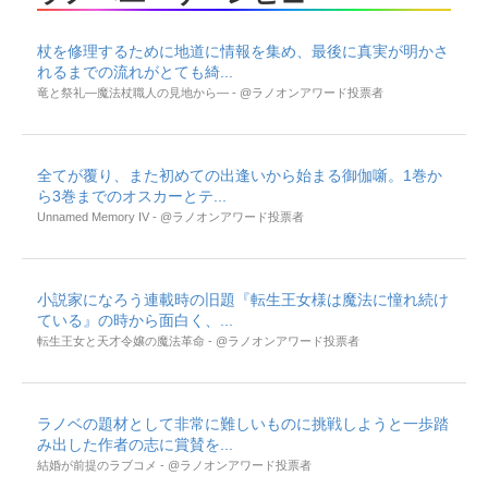
杖を修理するために地道に情報を集め、最後に真実が明かさ
れるまでの流れがとても綺...
竜と祭礼―魔法杖職人の見地から― - @ラノオンアワード投票者
全てが覆り、また初めての出逢いから始まる御伽噺。1巻か
ら3巻までのオスカーとテ...
Unnamed Memory IV - @ラノオンアワード投票者
小説家になろう連載時の旧題『転生王女様は魔法に憧れ続け
ている』の時から面白く、...
転生王女と天才令嬢の魔法革命 - @ラノオンアワード投票者
ラノベの題材として非常に難しいものに挑戦しようと一歩踏
み出した作者の志に賞賛を...
結婚が前提のラブコメ - @ラノオンアワード投票者