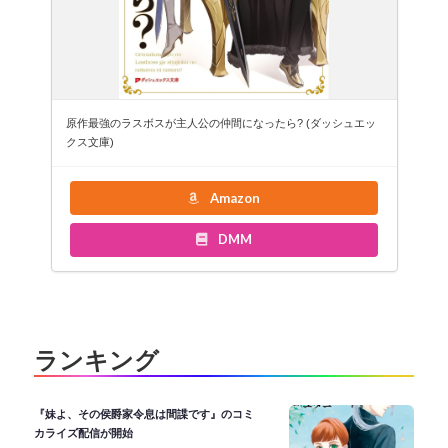
原作最強のラスボスが主人公の仲間になったら? (ダッシュエッ
クス文庫)
Amazon
DMM
ランキング
『妹よ、その侯爵家令息は間諜です』のコミ
カライズ配信が開始