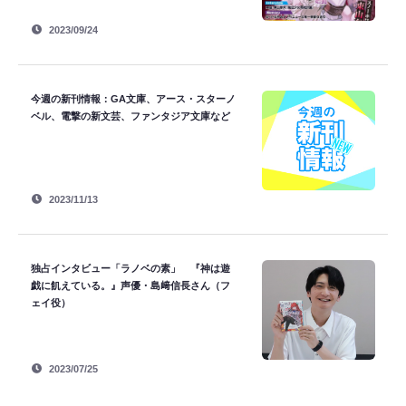
2023/09/24
今週の新刊情報：GA文庫、アース・スターノ
ベル、電撃の新文芸、ファンタジア文庫など
2023/11/13
独占インタビュー「ラノベの素」 『神は遊
戯に飢えている。』声優・島﨑信長さん（フ
ェイ役）
2023/07/25