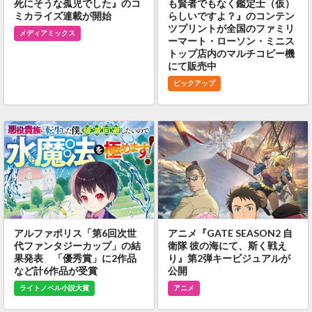
死にそうな孤児でした』のコ
も賢者でもなく鑑定士（仮）
ミカライズ連載が開始
らしいですよ？』のコンテン
ツプリントが全国のファミリ
メディアミックス
ーマート・ローソン・ミニス
トップ店内のマルチコピー機
にて販売中
ピックアップ
アルファポリス「第6回次世
アニメ『GATE SEASON2 自
代ファンタジーカップ」の結
衛隊 彼の海にて、斯く戦え
果発表 「優秀賞」に2作品
り』第2弾キービジュアルが
など計6作品が受賞
公開
ライトノベル小説大賞
アニメ