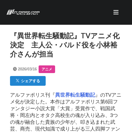
『異世界転生騒動記』TVアニメ化
決定 主人公・バルド役を小林裕
介さんが担当
2026/03/16
アニメ
シェアする
アルファポリス刊『
異世界転生騒動記
』のTVアニ
メ化が決定した。本作はアルファポリス第6回フ
ァンタジー小説大賞「大賞」受賞作で、戦国武
将・岡左内とオタク高校生の魂が入り込み、3つ
の魂が融合した貴族の少年が、叩き込まれた武
芸、商売、現代知識で成り上がる三人四脚ファン