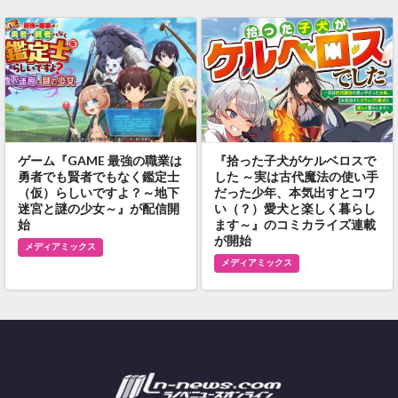
ゲーム『GAME 最強の職業は
『拾った子犬がケルベロスで
勇者でも賢者でもなく鑑定士
した ～実は古代魔法の使い手
（仮）らしいですよ？～地下
だった少年、本気出すとコワ
迷宮と謎の少女～』が配信開
い（？）愛犬と楽しく暮らし
始
ます～』のコミカライズ連載
が開始
メディアミックス
メディアミックス