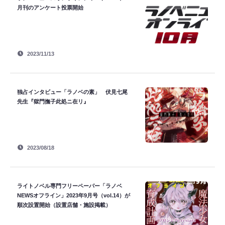
月刊のアンケート投票開始
2023/11/13
独占インタビュー「ラノベの素」 伏見七尾
先生『獄門撫子此処ニ在リ』
2023/08/18
ライトノベル専門フリーペーパー「ラノベ
NEWSオフライン」2023年9月号（vol.14）が
順次設置開始（設置店舗・施設掲載）