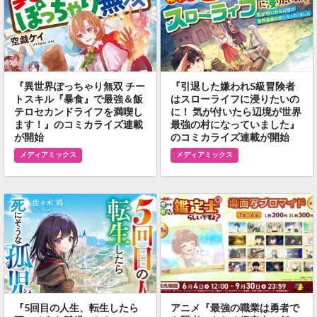
『異世界ぽっちゃり無双 チー
『引退した嫌われS級冒険者
トスキル『暴食』で最強＆飯
はスローライフに浸りたいの
テロセカンドライフを満喫し
に！ 気が付いたら辺境が世界
ます！』のコミカライズ連載
最強の村になっていました』
が開始
のコミカライズ連載が開始
メディアミックス
メディアミックス
『5回目の人生、転生したら
アニメ『最強の職業は勇者で