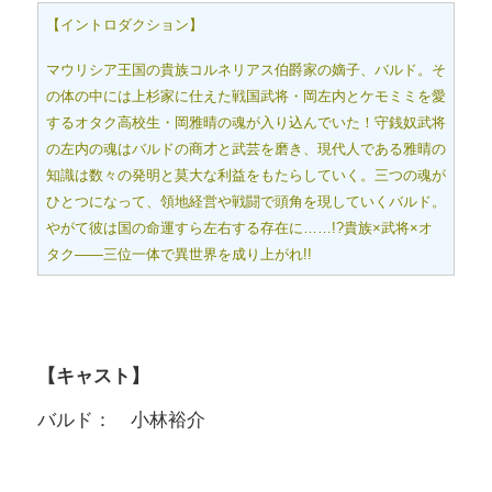
【イントロダクション】
マウリシア王国の貴族コルネリアス伯爵家の嫡子、バルド。そ
の体の中には上杉家に仕えた戦国武将・岡左内とケモミミを愛
するオタク高校生・岡雅晴の魂が入り込んでいた！守銭奴武将
の左内の魂はバルドの商才と武芸を磨き、現代人である雅晴の
知識は数々の発明と莫大な利益をもたらしていく。三つの魂が
ひとつになって、領地経営や戦闘で頭角を現していくバルド。
やがて彼は国の命運すら左右する存在に……!?貴族×武将×オ
タク――三位一体で異世界を成り上がれ!!
【キャスト】
バルド： 小林裕介