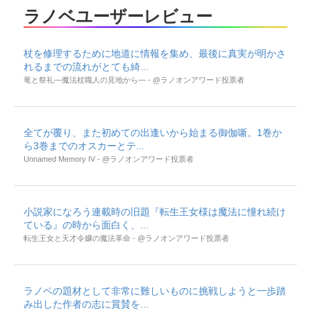
ラノベユーザーレビュー
杖を修理するために地道に情報を集め、最後に真実が明かさ
れるまでの流れがとても綺...
竜と祭礼―魔法杖職人の見地から― - @ラノオンアワード投票者
全てが覆り、また初めての出逢いから始まる御伽噺。1巻か
ら3巻までのオスカーとテ...
Unnamed Memory IV - @ラノオンアワード投票者
小説家になろう連載時の旧題『転生王女様は魔法に憧れ続け
ている』の時から面白く、...
転生王女と天才令嬢の魔法革命 - @ラノオンアワード投票者
ラノベの題材として非常に難しいものに挑戦しようと一歩踏
み出した作者の志に賞賛を...