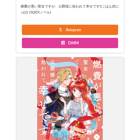
燃費が悪い聖女ですが、公爵様に拾われて幸せです!(ごはん的に
♪)(2) (SQEXノベル)
Amazon
DMM