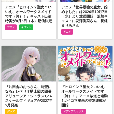
アニメ『ヒロイン？聖女？い
アニメ『世界最強の魔女、始
いえ、オールワークスメイド
めました』は2026年10月7日
です（誇）！』キャスト出演
（水）より放送開始 追加キ
特番が8月6日（木）配信決定
ャストに花澤香菜さん、長縄
まりあさん
アニメ
イベント
アニメ
『片田舎のおっさん、剣聖に
『ヒロイン？聖女？いいえ、
なる』レベリオ騎士団の団長
オールワークスメイドです
アリューシア・シトラス1／6
（誇）！』アニメ放送と連動
スケールフィギュアが2027年
した4コマ漫画の特別連載が
2月発売
開始
グッズ
メディアミックス