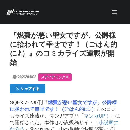
『燃費が悪い聖女ですが、公爵様
に拾われて幸せです！（ごはん的
に♪）』のコミカライズ連載が開
始
2026/04/08
メディアミックス
シェアする
SQEXノベル刊『
燃費が悪い聖女ですが、公爵様
に拾われて幸せです！（ごはん的に♪）
』のコミ
カライズ連載が、マンガアプリ「
マンガUP！
」に
て開始された。本作は小説投稿サイト「
小説家に
なろう
」発の作品で、力の反動でお腹が空いてし