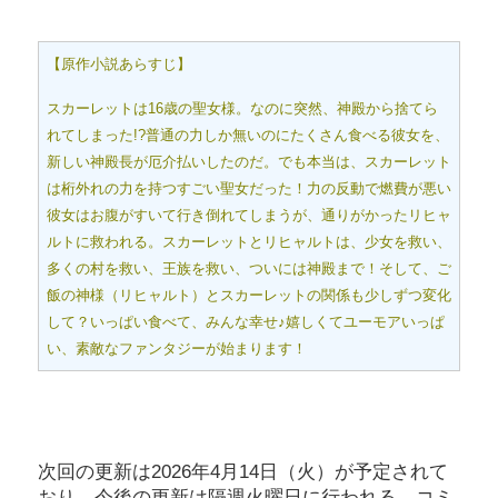
【原作小説あらすじ】
スカーレットは16歳の聖女様。なのに突然、神殿から捨てら
れてしまった!?普通の力しか無いのにたくさん食べる彼女を、
新しい神殿長が厄介払いしたのだ。でも本当は、スカーレット
は桁外れの力を持つすごい聖女だった！力の反動で燃費が悪い
彼女はお腹がすいて行き倒れてしまうが、通りがかったリヒャ
ルトに救われる。スカーレットとリヒャルトは、少女を救い、
多くの村を救い、王族を救い、ついには神殿まで！そして、ご
飯の神様（リヒャルト）とスカーレットの関係も少しずつ変化
して？いっぱい食べて、みんな幸せ♪嬉しくてユーモアいっぱ
い、素敵なファンタジーが始まります！
次回の更新は2026年4月14日（火）が予定されて
おり、今後の更新は隔週火曜日に行われる。コミ