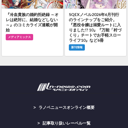
『冷血貴族の婚約拒絶録 ～オ
SQEXノベル2026年6月刊行
レは絶対に、結婚などしない
のラインナップをご紹介。
～』のコミカライズ連載が開
『悪役令嬢は溺愛ルートに入
始
りました!? 10』『万能「村づ
くり」チートでお手軽スロー
メディアミックス
ライフ10』など6冊
新刊情報
ラノベニュースオンライン概要
記事取り扱いレーベル一覧