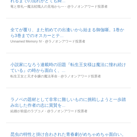
れるまでの流れがとても綺...
竜と祭礼―魔法杖職人の見地から― - @ラノオンアワード投票者
全てが覆り、また初めての出逢いから始まる御伽噺。1巻か
ら3巻までのオスカーとテ...
Unnamed Memory IV - @ラノオンアワード投票者
小説家になろう連載時の旧題『転生王女様は魔法に憧れ続け
ている』の時から面白く、...
転生王女と天才令嬢の魔法革命 - @ラノオンアワード投票者
ラノベの題材として非常に難しいものに挑戦しようと一歩踏
み出した作者の志に賞賛を...
結婚が前提のラブコメ - @ラノオンアワード投票者
昆虫の特性と掛け合わされた青春劇がめちゃめちゃ面白い。