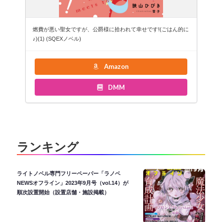
燃費が悪い聖女ですが、公爵様に拾われて幸せです!(ごはん的に
♪)(1) (SQEXノベル)
Amazon
DMM
ランキング
ライトノベル専門フリーペーパー「ラノベ
NEWSオフライン」2023年9月号（vol.14）が
順次設置開始（設置店舗・施設掲載）