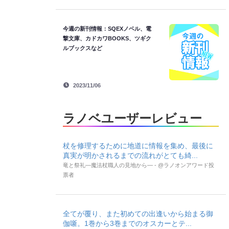
今週の新刊情報：SQEXノベル、電
撃文庫、カドカワBOOKS、ツギク
ルブックスなど
2023/11/06
ラノベユーザーレビュー
杖を修理するために地道に情報を集め、最後に
真実が明かされるまでの流れがとても綺...
竜と祭礼―魔法杖職人の見地から― - @ラノオンアワード投
票者
全てが覆り、また初めての出逢いから始まる御
伽噺。1巻から3巻までのオスカーとテ...