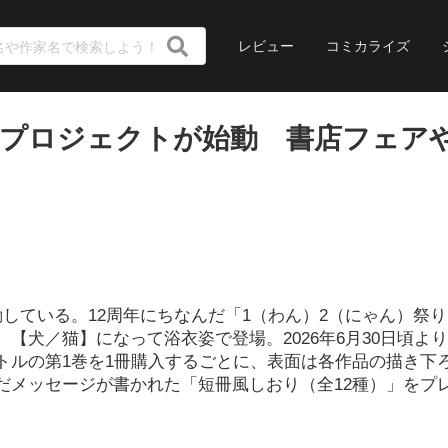
レビュー
コミカライズ
たプロジェクトが始動 書店フェア
動している。12周年にちなんだ「1（わん）2（にゃん）祭
【犬／猫】になって浴衣姿で登場。2026年6月30日頃よ
トルの第1巻を1冊購入するごとに、表面は各作品の描き下
だメッセージが書かれた「短冊風しおり（全12種）」をプ