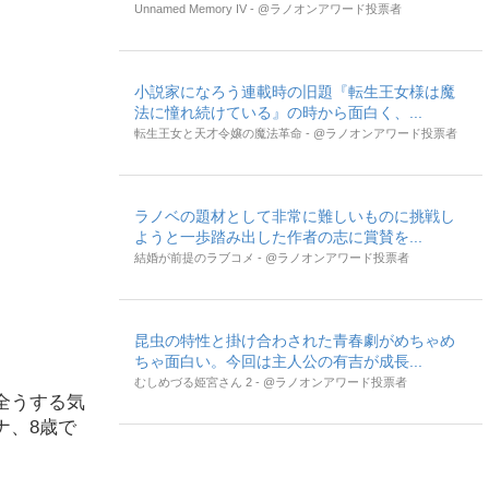
Unnamed Memory IV - @ラノオンアワード投票者
小説家になろう連載時の旧題『転生王女様は魔
法に憧れ続けている』の時から面白く、...
転生王女と天才令嬢の魔法革命 - @ラノオンアワード投票者
ラノベの題材として非常に難しいものに挑戦し
ようと一歩踏み出した作者の志に賞賛を...
結婚が前提のラブコメ - @ラノオンアワード投票者
昆虫の特性と掛け合わされた青春劇がめちゃめ
ちゃ面白い。今回は主人公の有吉が成長...
むしめづる姫宮さん 2 - @ラノオンアワード投票者
全うする気
ナ、8歳で