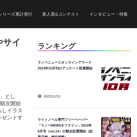
シリーズ累計発行
新人賞&コンテスト
インタビュー・特集
やサイ
ランキング
ラノベニュースオンラインアワード
2023年10月刊のアンケート投票開始
り」とし
2023/11/13
り順次開始
ろしイラス
レゼントす
ライトノベル専門フリーペーパー
「ラノベNEWSオフライン」2023年
9月号（vol.14）が順次設置開始（設