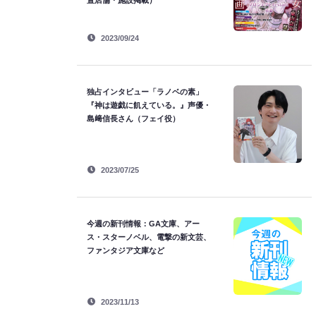
置店舗・施設掲載）
2023/09/24
独占インタビュー「ラノベの素」
『神は遊戯に飢えている。』声優・
島﨑信長さん（フェイ役）
2023/07/25
今週の新刊情報：GA文庫、アー
ス・スターノベル、電撃の新文芸、
ファンタジア文庫など
2023/11/13