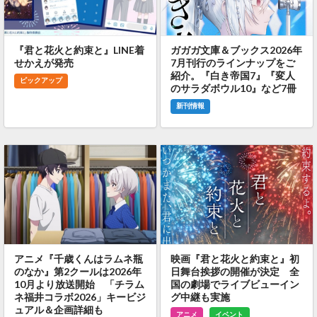
『君と花火と約束と』LINE着
ガガガ文庫＆ブックス2026年
せかえが発売
7月刊行のラインナップをご
紹介。『白き帝国7』『変人
ピックアップ
のサラダボウル10』など7冊
新刊情報
アニメ『千歳くんはラムネ瓶
映画『君と花火と約束と』初
のなか』第2クールは2026年
日舞台挨拶の開催が決定 全
10月より放送開始 「チラム
国の劇場でライブビューイン
ネ福井コラボ2026」キービジ
グ中継も実施
ュアル＆企画詳細も
アニメ
イベント