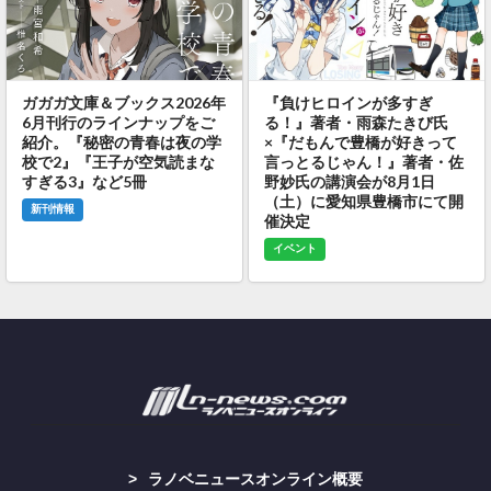
ガガガ文庫＆ブックス2026年
『負けヒロインが多すぎ
6月刊行のラインナップをご
る！』著者・雨森たきび氏
紹介。『秘密の青春は夜の学
×『だもんで豊橋が好きって
校で2』『王子が空気読まな
言っとるじゃん！』著者・佐
すぎる3』など5冊
野妙氏の講演会が8月1日
（土）に愛知県豊橋市にて開
新刊情報
催決定
イベント
ラノベニュースオンライン概要