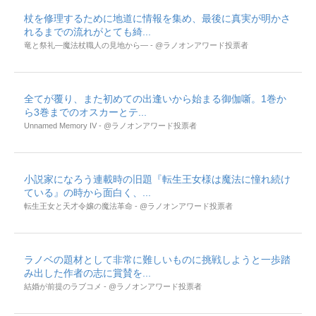
杖を修理するために地道に情報を集め、最後に真実が明かさ
れるまでの流れがとても綺...
竜と祭礼―魔法杖職人の見地から― - @ラノオンアワード投票者
全てが覆り、また初めての出逢いから始まる御伽噺。1巻か
ら3巻までのオスカーとテ...
Unnamed Memory IV - @ラノオンアワード投票者
小説家になろう連載時の旧題『転生王女様は魔法に憧れ続け
ている』の時から面白く、...
転生王女と天才令嬢の魔法革命 - @ラノオンアワード投票者
ラノベの題材として非常に難しいものに挑戦しようと一歩踏
み出した作者の志に賞賛を...
結婚が前提のラブコメ - @ラノオンアワード投票者