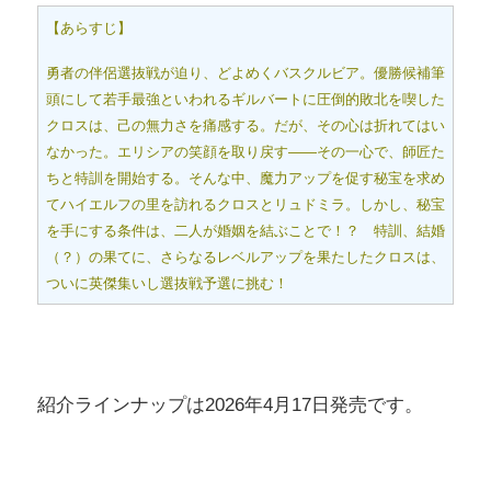
【あらすじ】
勇者の伴侶選抜戦が迫り、どよめくバスクルビア。優勝候補筆
頭にして若手最強といわれるギルバートに圧倒的敗北を喫した
クロスは、己の無力さを痛感する。だが、その心は折れてはい
なかった。エリシアの笑顔を取り戻す――その一心で、師匠た
ちと特訓を開始する。そんな中、魔力アップを促す秘宝を求め
てハイエルフの里を訪れるクロスとリュドミラ。しかし、秘宝
を手にする条件は、二人が婚姻を結ぶことで！？ 特訓、結婚
（？）の果てに、さらなるレベルアップを果たしたクロスは、
ついに英傑集いし選抜戦予選に挑む！
紹介ラインナップは2026年4月17日発売です。