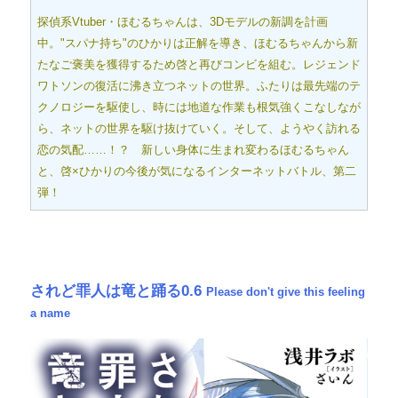
探偵系Vtuber・ほむるちゃんは、3Dモデルの新調を計画
中。"スパナ持ち"のひかりは正解を導き、ほむるちゃんから新
たなご褒美を獲得するため啓と再びコンビを組む。レジェンド
ワトソンの復活に沸き立つネットの世界。ふたりは最先端のテ
クノロジーを駆使し、時には地道な作業も根気強くこなしなが
ら、ネットの世界を駆け抜けていく。そして、ようやく訪れる
恋の気配……！？ 新しい身体に生まれ変わるほむるちゃん
と、啓×ひかりの今後が気になるインターネットバトル、第二
弾！
されど罪人は竜と踊る0.6
Please don't give this feeling
a name