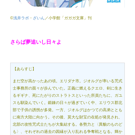
©
浅井ラボ
・
ざいん
／小学館「ガガガ文庫」刊
さらば夢追いし日々よ
【あらすじ】
まだ空が高かったあの頃。エリダナ市。ジオルグが率いる咒式
士事務所の面々が歩んでいた。正義に燃えるクエロ、剣に生き
るギギナ、死にたがりのストラトスといった所員たちに、ガユ
スも馴染んでいく。鍛錬の日々が過ぎていく中、エリウス郡北
部で子供の誘拐が多発。一方、ジオルグはかつての高弟ととも
に南方大陸に向かう。その後、莫大な財宝の在処が発見され、
北部の攻性咒式士たちが大集結する。各勢力と〈異貌のものど
も〉、それぞれの過去の因縁が入り乱れる争奪戦となる。輝か