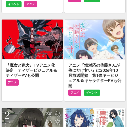
イベント
アニメ
『魔女と猟犬』TVアニメ化
アニメ『塩対応の佐藤さんが
決定 ティザービジュアル＆
俺にだけ甘い』は2026年10
ティザーPVも公開
月放送開始 第1弾キービジ
ュアル＆キャラクターPVも公
アニメ
開
アニメ
イベント