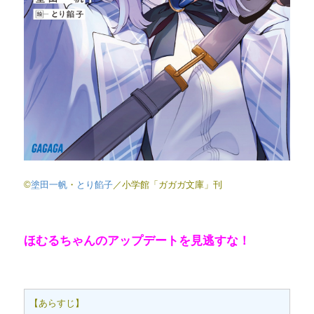
©
塗田一帆
・
とり餡子
／小学館「ガガガ文庫」刊
ほむるちゃんのアップデートを見逃すな！
【あらすじ】