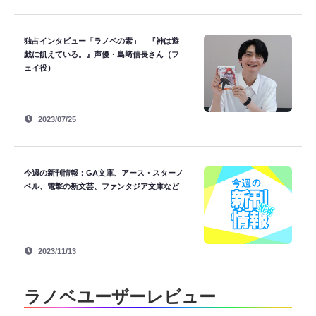
独占インタビュー「ラノベの素」 『神は遊
戯に飢えている。』声優・島﨑信長さん（フ
ェイ役）
2023/07/25
今週の新刊情報：GA文庫、アース・スターノ
ベル、電撃の新文芸、ファンタジア文庫など
2023/11/13
ラノベユーザーレビュー