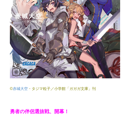
©
赤城大空
・タジマ粒子／小学館「ガガガ文庫」刊
勇者の伴侶選抜戦、開幕！