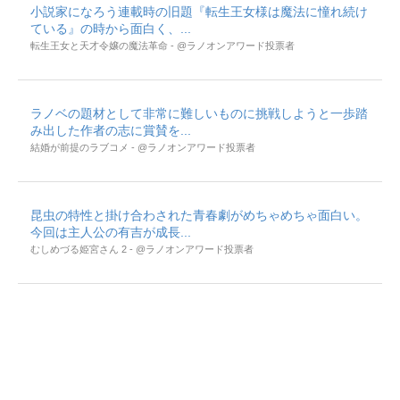
小説家になろう連載時の旧題『転生王女様は魔法に憧れ続け
ている』の時から面白く、...
転生王女と天才令嬢の魔法革命 - @ラノオンアワード投票者
ラノベの題材として非常に難しいものに挑戦しようと一歩踏
み出した作者の志に賞賛を...
結婚が前提のラブコメ - @ラノオンアワード投票者
昆虫の特性と掛け合わされた青春劇がめちゃめちゃ面白い。
今回は主人公の有吉が成長...
むしめづる姫宮さん 2 - @ラノオンアワード投票者