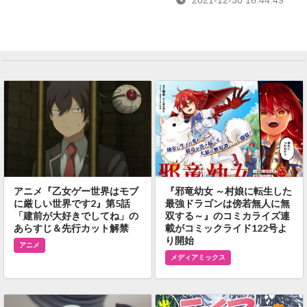
アニメ『乙女ゲー世界はモブ
『邪竜幼女 ～村娘に転生した
に厳しい世界です2』第5話
最強ドラゴンは傍若無人に無
「建前が大好きでしてね」の
双する～』のコミカライズ連
あらすじ＆先行カット解禁
載がコミックライド122号よ
り開始
アニメ
メディアミックス