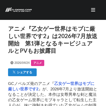
アニメ『乙女ゲー世界はモブに厳
しい世界です2』は2026年7月放送
開始 第1弾となるキービジュア
ルとPVもお披露目
2026/04/24
アニメ
シェアする
GCノベルズ発のアニメ『
乙女ゲー世界はモブに
厳しい世界です2
』が、2026年7月より放送開始と
なることが決定した。本作は女尊男卑な剣と魔法
の乙女ゲーム世界にモブキャラとして転生した主
人公が、妹に強制され得ていた乙女ゲームの知識