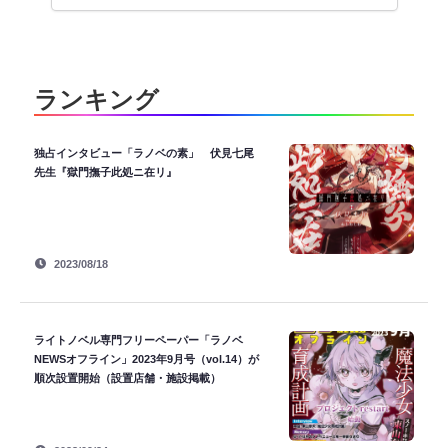
ランキング
独占インタビュー「ラノベの素」 伏見七尾
先生『獄門撫子此処ニ在リ』
2023/08/18
ライトノベル専門フリーペーパー「ラノベ
NEWSオフライン」2023年9月号（vol.14）が
順次設置開始（設置店舗・施設掲載）