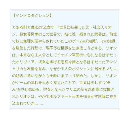
【イントロダクション】
とある剣と魔法の“乙女ゲー”世界に転生した元・社会人リオ
ン。超女尊男卑のこの世界で、彼に唯一残された武器は、前世
で妹に無理矢理やらされていたこのゲームの“知識”。その知識
を駆使した行動で、理不尽な世界を生き抜こうとする。リオン
は、本来なら主人公としてイケメン軍団の中心になるはずだっ
たオリヴィア、彼女を虐げる悪役令嬢となるはずだったアンジ
ェリカと友情を育み、なぜか主人公ポジションに居座るマリエ
の妨害に遭いながらも子爵にまで上り詰めた。しかし、リオン
がゲームの流れを大きく変えたことで、世界は少しずつ“歪
み”を見せ始める。聖女となったマリエの聖女親衛隊に抜擢さ
れたリオンは、やがてホルファート王国を揺るがす陰謀に巻き
込まれていき……。