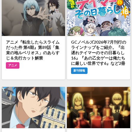
アニメ『転生したらスライム
GCノベルズ2026年7月刊行の
だった件 第4期』第89話「集
ラインナップをご紹介。『出
束の地ルベリオス」のあらす
遅れテイマーのその日暮らし
じ＆先行カット解禁
16』『あの乙女ゲーは俺たち
に厳しい世界です6』など2冊
アニメ
新刊情報