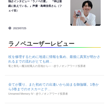
独占インタビュー「ラノベの素」 『神は遊
戯に飢えている。』声優・島﨑信長さん（フ
ェイ役）
2023/07/25
ラノベユーザーレビュー
杖を修理するために地道に情報を集め、最後に真実が明かさ
れるまでの流れがとても綺...
竜と祭礼―魔法杖職人の見地から― - @ラノオンアワード投票者
全てが覆り、また初めての出逢いから始まる御伽噺。1巻か
ら3巻までのオスカーとテ...
Unnamed Memory IV - @ラノオンアワード投票者