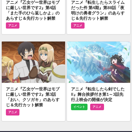
アニメ『乙女ゲー世界はモブ
アニメ『転生したらスライム
に厳しい世界です2』第4話
だった件 第4期』第88話「夜
「また手のひら返しかよ」の
明けの勇者グラン」のあらす
あらすじ＆先行カット解禁
じ＆先行カット解禁
アニメ
アニメ
アニメ『乙女ゲー世界はモブ
アニメ『転生したら剣でした
に厳しい世界です2』第3話
II』舞台挨拶付き第1～3話先
「おい、クソガキ」のあらす
行上映会の開催が決定
じ＆先行カット解禁
イベント
アニメ
アニメ