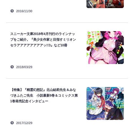
2016/11/30
スニーカー文庫2018年4月刊行のラインナッ
プをご紹介。『美少女作家と目指すミリオン
セラアアアアアアアアッ!!3』など10冊
2018/03/29
【特集】『精霊幻想記』北山結莉先生＆みな
づきふたご先生 小説最新9巻＆コミックス第
1巻発売記念インタビュー
2017/12/29