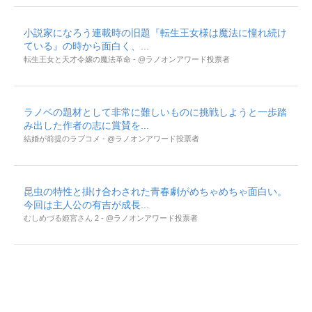
小説家になろう連載時の旧題『転生王女様は魔法に憧れ続け
ている』の時から面白く、...
転生王女と天才令嬢の魔法革命 - @ラノオンアワード投票者
ラノベの題材として非常に難しいものに挑戦しようと一歩踏
み出した作者の志に賞賛を...
結婚が前提のラブコメ - @ラノオンアワード投票者
昆虫の特性と掛け合わされた青春劇がめちゃめちゃ面白い。
今回は主人公の有吉が成長...
むしめづる姫宮さん 2 - @ラノオンアワード投票者