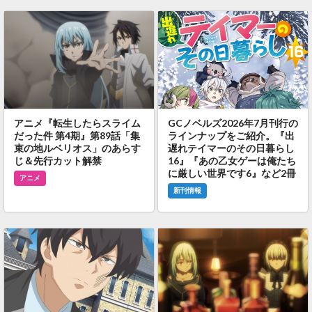
アニメ『転生したらスライム
GCノベルズ2026年7月刊行の
だった件 第4期』第89話「集
ラインナップをご紹介。『出
束の地ルベリオス」のあらす
遅れテイマーのその日暮らし
じ＆先行カット解禁
16』『あの乙女ゲーは俺たち
に厳しい世界です6』など2冊
アニメ
新刊情報