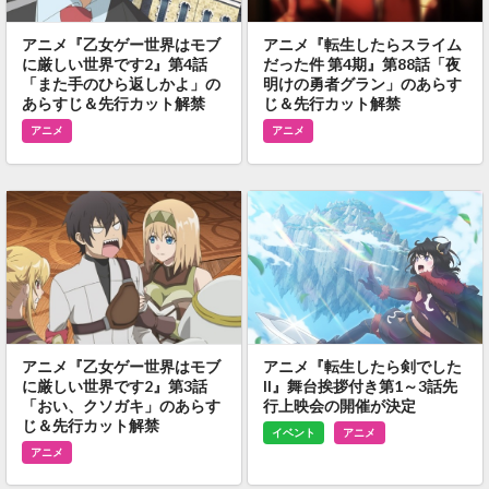
アニメ『乙女ゲー世界はモブ
アニメ『転生したらスライム
に厳しい世界です2』第4話
だった件 第4期』第88話「夜
「また手のひら返しかよ」の
明けの勇者グラン」のあらす
あらすじ＆先行カット解禁
じ＆先行カット解禁
アニメ
アニメ
アニメ『乙女ゲー世界はモブ
アニメ『転生したら剣でした
に厳しい世界です2』第3話
II』舞台挨拶付き第1～3話先
「おい、クソガキ」のあらす
行上映会の開催が決定
じ＆先行カット解禁
イベント
アニメ
アニメ