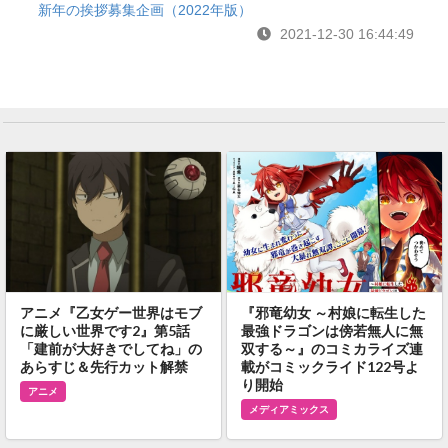
新年の挨拶募集企画（2022年版）
2021-12-30 16:44:49
アニメ『乙女ゲー世界はモブ
『邪竜幼女 ～村娘に転生した
に厳しい世界です2』第5話
最強ドラゴンは傍若無人に無
「建前が大好きでしてね」の
双する～』のコミカライズ連
あらすじ＆先行カット解禁
載がコミックライド122号よ
り開始
アニメ
メディアミックス