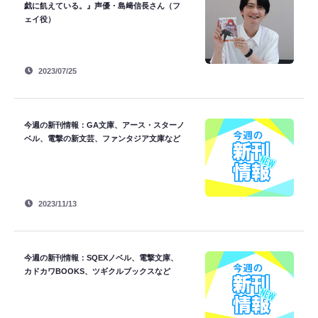
戯に飢えている。』声優・島﨑信長さん（フ
ェイ役）
2023/07/25
今週の新刊情報：GA文庫、アース・スターノ
ベル、電撃の新文芸、ファンタジア文庫など
2023/11/13
今週の新刊情報：SQEXノベル、電撃文庫、
カドカワBOOKS、ツギクルブックスなど