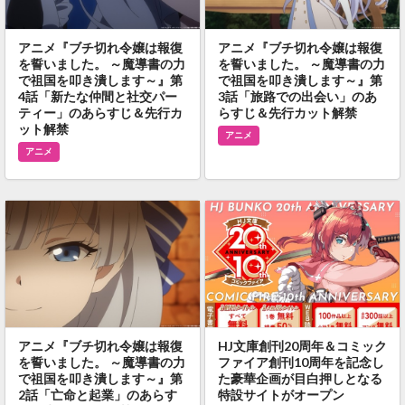
アニメ『ブチ切れ令嬢は報復
アニメ『ブチ切れ令嬢は報復
を誓いました。 ～魔導書の力
を誓いました。 ～魔導書の力
で祖国を叩き潰します～』第
で祖国を叩き潰します～』第
4話「新たな仲間と社交パー
3話「旅路での出会い」のあ
ティー」のあらすじ＆先行カ
らすじ＆先行カット解禁
ット解禁
アニメ
アニメ
アニメ『ブチ切れ令嬢は報復
HJ文庫創刊20周年＆コミック
を誓いました。 ～魔導書の力
ファイア創刊10周年を記念し
で祖国を叩き潰します～』第
た豪華企画が目白押しとなる
2話「亡命と起業」のあらす
特設サイトがオープン