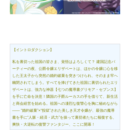
【イントロダクション】
私を裏切った祖国の皆さま、覚悟はよろしくて？ 建国記念パ
ーティーの夜、公爵令嬢エリザベートは、ほかの令嬢に心を移
した王太子から突然の婚約破棄を突きつけられ、そのまま牢へ
幽閉されてしまう。すべてを捧げてきた祖国に裏切られたエリ
ザベートは、強力な神器【七つの魔導書グリモア・セブンス】
を手に亡命を決意！隣国の子爵ルーカスの手を借りて、新生活
と商会経営を始める。祖国への凄烈な復讐心を胸に秘めながら
―― “婚約破棄”×“投獄”された美しき天才令嬢が、最強の魔導
書を手に“人脈・経済・武力”を操って裏切者たちに報復する、
爽快・大逆転の復讐ファンタジー、ここに開幕！