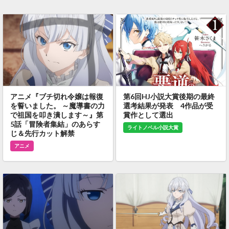
アニメ『ブチ切れ令嬢は報復
第6回HJ小説大賞後期の最終
を誓いました。 ～魔導書の力
選考結果が発表 4作品が受
で祖国を叩き潰します～』第
賞作として選出
5話「冒険者集結」のあらす
ライトノベル小説大賞
じ＆先行カット解禁
アニメ