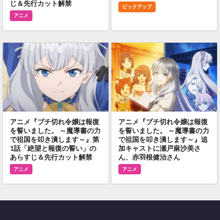
じ＆先行カット解禁
ピックアップ
アニメ
アニメ『ブチ切れ令嬢は報復
アニメ『ブチ切れ令嬢は報復
を誓いました。 ～魔導書の力
を誓いました。 ～魔導書の力
で祖国を叩き潰します～』第
で祖国を叩き潰します～』追
1話「絶望と報復の誓い」の
加キャストに瀬戸麻沙美さ
あらすじ＆先行カット解禁
ん、赤羽根健治さん
アニメ
アニメ