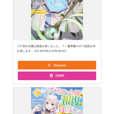
ブチ切れ令嬢は報復を誓いました。 7 ～魔導書の力で祖国を叩
き潰します～ (HJ NOVELS HJN 66-07)
Amazon
DMM