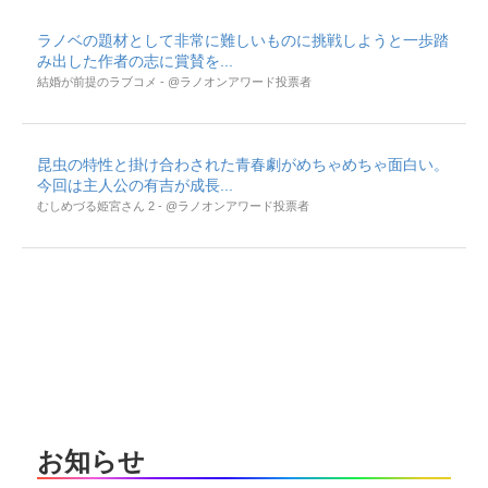
ラノベの題材として非常に難しいものに挑戦しようと一歩踏
み出した作者の志に賞賛を...
結婚が前提のラブコメ - @ラノオンアワード投票者
昆虫の特性と掛け合わされた青春劇がめちゃめちゃ面白い。
今回は主人公の有吉が成長...
むしめづる姫宮さん 2 - @ラノオンアワード投票者
お知らせ