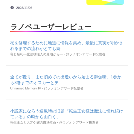
2023/11/06
ラノベユーザーレビュー
杖を修理するために地道に情報を集め、最後に真実が明かさ
れるまでの流れがとても綺...
竜と祭礼―魔法杖職人の見地から― - @ラノオンアワード投票者
全てが覆り、また初めての出逢いから始まる御伽噺。1巻か
ら3巻までのオスカーとテ...
Unnamed Memory IV - @ラノオンアワード投票者
小説家になろう連載時の旧題『転生王女様は魔法に憧れ続け
ている』の時から面白く、...
転生王女と天才令嬢の魔法革命 - @ラノオンアワード投票者