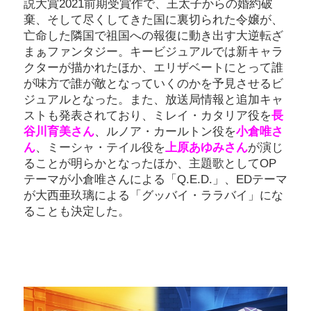
説大賞2021前期受賞作で、王太子からの婚約破
棄、そして尽くしてきた国に裏切られた令嬢が、
亡命した隣国で祖国への報復に動き出す大逆転ざ
まぁファンタジー。キービジュアルでは新キャラ
クターが描かれたほか、エリザベートにとって誰
が味方で誰が敵となっていくのかを予見させるビ
ジュアルとなった。また、放送局情報と追加キャ
ストも発表されており、ミレイ・カタリア役を
長
谷川育美さん
、ルノア・カールトン役を
小倉唯さ
ん
、ミーシャ・テイル役を
上原あゆみさん
が演じ
ることが明らかとなったほか、主題歌としてOP
テーマが小倉唯さんによる「Q.E.D.」、EDテーマ
が大西亜玖璃による「グッバイ・ララバイ」にな
ることも決定した。