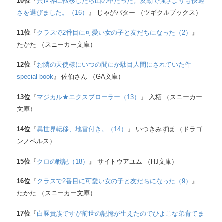
10
位
『
異世界に転移したら山の中だった。反動で強さよりも快適
さを選びました。（16）
』 じゃがバター （ツギクルブックス）
11
位
『
クラスで2番目に可愛い女の子と友だちになった（2）
』
たかた （スニーカー文庫）
12
位
『
お隣の天使様にいつの間にか駄目人間にされていた件
special book
』 佐伯さん （GA文庫）
13
位
『
マジカル★エクスプローラー（13）
』 入栖 （スニーカー
文庫）
14
位
『
異世界転移、地雷付き。（14）
』 いつきみずほ （ドラゴ
ンノベルス）
15
位
『
クロの戦記（18）
』 サイトウアユム （HJ文庫）
16
位
『
クラスで2番目に可愛い女の子と友だちになった（9）
』
たかた （スニーカー文庫）
17
位
『
白豚貴族ですが前世の記憶が生えたのでひよこな弟育てま