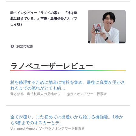
独占インタビュー「ラノベの素」 『神は遊
戯に飢えている。』声優・島﨑信長さん（フ
ェイ役）
2023/07/25
ラノベユーザーレビュー
杖を修理するために地道に情報を集め、最後に真実が明かさ
れるまでの流れがとても綺...
竜と祭礼―魔法杖職人の見地から― - @ラノオンアワード投票者
全てが覆り、また初めての出逢いから始まる御伽噺。1巻か
ら3巻までのオスカーとテ...
Unnamed Memory IV - @ラノオンアワード投票者