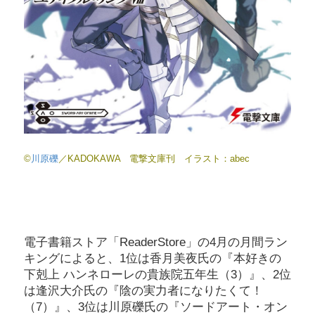
©
川原礫
／KADOKAWA 電撃文庫刊 イラスト：abec
電子書籍ストア「ReaderStore」の4月の月間ラン
キングによると、1位は香月美夜氏の『本好きの
下剋上 ハンネローレの貴族院五年生（3）』、2位
は逢沢大介氏の『陰の実力者になりたくて！
（7）』、3位は川原礫氏の『ソードアート・オン