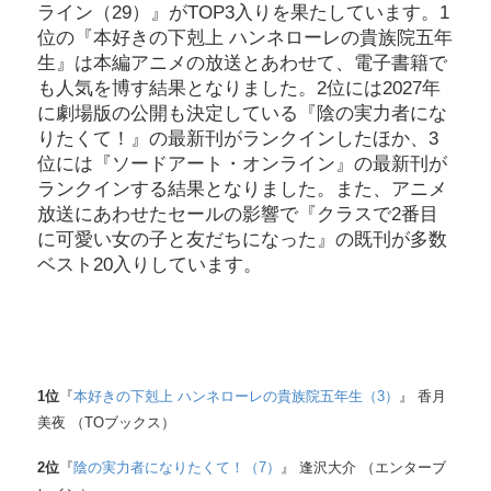
ライン（29）』がTOP3入りを果たしています。1
位の『本好きの下剋上 ハンネローレの貴族院五年
生』は本編アニメの放送とあわせて、電子書籍で
も人気を博す結果となりました。2位には2027年
に劇場版の公開も決定している『陰の実力者にな
りたくて！』の最新刊がランクインしたほか、3
位には『ソードアート・オンライン』の最新刊が
ランクインする結果となりました。また、アニメ
放送にあわせたセールの影響で『クラスで2番目
に可愛い女の子と友だちになった』の既刊が多数
ベスト20入りしています。
1
位
『
本好きの下剋上 ハンネローレの貴族院五年生（3）
』 香月
美夜 （TOブックス）
2
位
『
陰の実力者になりたくて！（7）
』 逢沢大介 （エンターブ