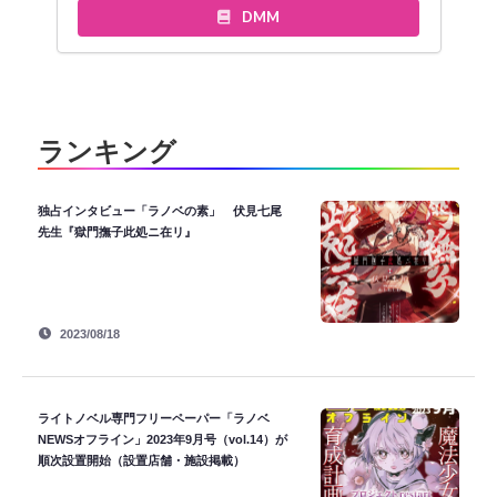
DMM
ランキング
独占インタビュー「ラノベの素」 伏見七尾
先生『獄門撫子此処ニ在リ』
2023/08/18
ライトノベル専門フリーペーパー「ラノベ
NEWSオフライン」2023年9月号（vol.14）が
順次設置開始（設置店舗・施設掲載）