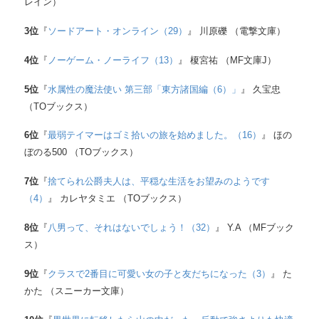
レイン）
3
位
『
ソードアート・オンライン（29）
』 川原礫 （電撃文庫）
4
位
『
ノーゲーム・ノーライフ（13）
』 榎宮祐 （MF文庫J）
5
位
『
水属性の魔法使い 第三部「東方諸国編（6）」
』 久宝忠
（TOブックス）
6
位
『
最弱テイマーはゴミ拾いの旅を始めました。（16）
』 ほの
ぼのる500 （TOブックス）
7
位
『
捨てられ公爵夫人は、平穏な生活をお望みのようです
（4）
』 カレヤタミエ （TOブックス）
8
位
『
八男って、それはないでしょう！（32）
』 Y.A （MFブック
ス）
9
位
『
クラスで2番目に可愛い女の子と友だちになった（3）
』 た
かた （スニーカー文庫）