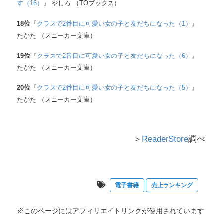
す（16）
』 やしろ （TOブックス）
18
位
『
クラスで2番目に可愛い女の子と友だちになった（1）
』
たかた （スニーカー文庫）
19
位
『
クラスで2番目に可愛い女の子と友だちになった（6）
』
たかた （スニーカー文庫）
20
位
『
クラスで2番目に可愛い女の子と友だちになった（5）
』
たかた （スニーカー文庫）
＞
ReaderStore
調べ
電子書籍
売上ランキング
※このページにはアフィリエイトリンクが使用されています