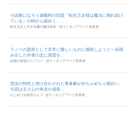
小説家になろう連載時の旧題『転生王女様は魔法に憧れ続け
ている』の時から面白く、...
転生王女と天才令嬢の魔法革命 - @ラノオンアワード投票者
ラノベの題材として非常に難しいものに挑戦しようと一歩踏
み出した作者の志に賞賛を...
結婚が前提のラブコメ - @ラノオンアワード投票者
昆虫の特性と掛け合わされた青春劇がめちゃめちゃ面白い。
今回は主人公の有吉が成長...
むしめづる姫宮さん 2 - @ラノオンアワード投票者