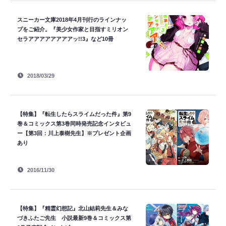
スニーカー文庫2018年4月刊行のラインナッ
プをご紹介。『美少女作家と目指すミリオン
セラアアアアアアアアッ!!3』など10冊
2018/03/29
【特集】『転生したらスライムだった件』第9
巻＆コミックス第3巻同時発売記念インタビュ
ー【第3回：川上泰樹先生】※プレゼント企画
あり
2016/11/30
【特集】『精霊幻想記』北山結莉先生＆みな
づきふたご先生 小説最新9巻＆コミックス第