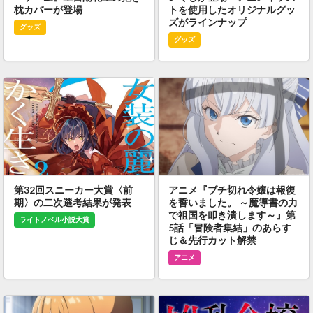
枕カバーが登場
トを使用したオリジナルグッ
ズがラインナップ
グッズ
グッズ
第32回スニーカー大賞〈前
アニメ『ブチ切れ令嬢は報復
期〉の二次選考結果が発表
を誓いました。 ～魔導書の力
で祖国を叩き潰します～』第
ライトノベル小説大賞
5話「冒険者集結」のあらす
じ＆先行カット解禁
アニメ