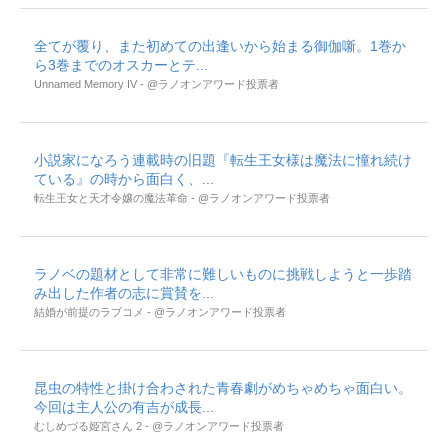
全てが覆り、また初めての出逢いから始まる御伽噺。1巻か
ら3巻までのオスカーとテ...
Unnamed Memory IV - @ラノオンアワード投票者
小説家になろう連載時の旧題『転生王女様は魔法に憧れ続け
ている』の時から面白く、...
転生王女と天才令嬢の魔法革命 - @ラノオンアワード投票者
ラノベの題材として非常に難しいものに挑戦しようと一歩踏
み出した作者の志に賞賛を...
結婚が前提のラブコメ - @ラノオンアワード投票者
昆虫の特性と掛け合わされた青春劇がめちゃめちゃ面白い。
今回は主人公の有吉が成長...
むしめづる姫宮さん 2 - @ラノオンアワード投票者