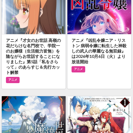
アニメ『才女のお世話 高嶺の
アニメ『凶乱令嬢ニア・リス
花だらけな名門校で、学院一
トン 病弱令嬢に転生した神殺
のお嬢様（生活能力皆無）を
しの武人の華麗なる無双録』
陰ながらお世話することにな
は2026年10月6日（火）より
りました』第5話「私をさら
放送開始
って」のあらすじ＆先行カッ
アニメ
ト解禁
アニメ