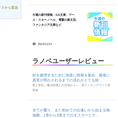
リスから緊急
今週の新刊情報：GA文庫、アー
ス・スターノベル、電撃の新文芸、
ファンタジア文庫など
2023/11/13
ラノベユーザーレビュー
杖を修理するために地道に情報を集め、最後に
真実が明かされるまでの流れがとても綺...
竜と祭礼―魔法杖職人の見地から― - @ラノオンアワード投
票者
全てが覆り、また初めての出逢いから始まる御
伽噺。1巻から3巻までのオスカーとテ...