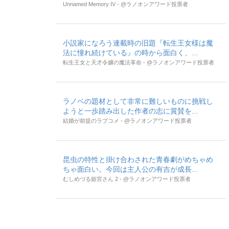
Unnamed Memory IV - @ラノオンアワード投票者
小説家になろう連載時の旧題『転生王女様は魔
法に憧れ続けている』の時から面白く、...
転生王女と天才令嬢の魔法革命 - @ラノオンアワード投票者
ラノベの題材として非常に難しいものに挑戦し
ようと一歩踏み出した作者の志に賞賛を...
結婚が前提のラブコメ - @ラノオンアワード投票者
昆虫の特性と掛け合わされた青春劇がめちゃめ
ちゃ面白い。今回は主人公の有吉が成長...
むしめづる姫宮さん 2 - @ラノオンアワード投票者