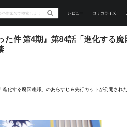
レビュー
コミカライズ
た件 第4期』第84話「進化する魔
禁
話「進化する魔国連邦」のあらすじ＆先行カットが公開され