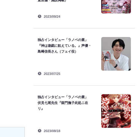
置店舗・施設掲載）
2023/09/24
独占インタビュー「ラノベの素」
『神は遊戯に飢えている。』声優・
島﨑信長さん（フェイ役）
2023/07/25
独占インタビュー「ラノベの素」
伏見七尾先生『獄門撫子此処ニ在
リ』
2023/08/18