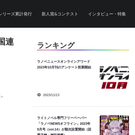
シリーズ累計発行
新人賞&コンテスト
インタビュー・特集
国連
ランキング
ラノベニュースオンラインアワード
2023年10月刊のアンケート投票開始
た。
2023/11/13
ライトノベル専門フリーペーパー
「ラノベNEWSオフライン」2023年
9月号（vol.14）が順次設置開始（設