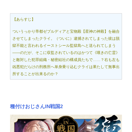
【あらすじ】
ついうっかり帝都ゼブルディアと宝物殿【星神の神殿】を融合
させてしまったクライ。（ついに）逮捕されてしまった彼は脱
獄不能と言われるイーストシール監獄島へと送られてしまう
――のだが、そこに収監されているのはかつて《嘆きの亡霊》
と敵対した犯罪組織・秘密結社の構成員たちで……？右も左も
凶悪犯だらけの刑務所へ単身乗り込むクライは果たして無事出
所することが出来るのか？
種付けおじさんIN戦国2