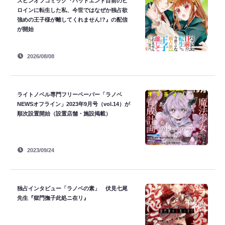
スピンオフコミック『バッドエンド目前のヒ
ロインに転生した私、今世ではなぜか独占欲
強めの王子様が離してくれません!?』の配信
が開始
2026/08/08
ライトノベル専門フリーペーパー「ラノベ
NEWSオフライン」2023年9月号（vol.14）が
順次設置開始（設置店舗・施設掲載）
2023/09/24
独占インタビュー「ラノベの素」 伏見七尾
先生『獄門撫子此処ニ在リ』