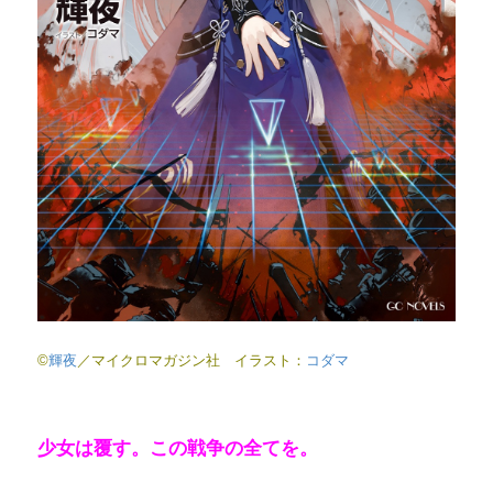
©
輝夜
／マイクロマガジン社 イラスト：
コダマ
少女は覆す。この戦争の全てを。