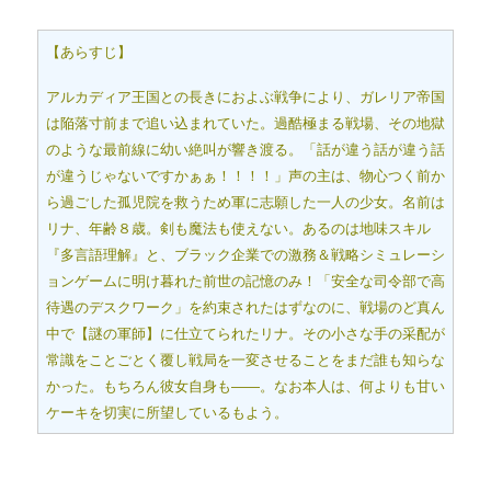
【あらすじ】
アルカディア王国との長きにおよぶ戦争により、ガレリア帝国
は陥落寸前まで追い込まれていた。過酷極まる戦場、その地獄
のような最前線に幼い絶叫が響き渡る。「話が違う話が違う話
が違うじゃないですかぁぁ！！！！」声の主は、物心つく前か
ら過ごした孤児院を救うため軍に志願した一人の少女。名前は
リナ、年齢８歳。剣も魔法も使えない。あるのは地味スキル
『多言語理解』と、ブラック企業での激務＆戦略シミュレーシ
ョンゲームに明け暮れた前世の記憶のみ！「安全な司令部で高
待遇のデスクワーク」を約束されたはずなのに、戦場のど真ん
中で【謎の軍師】に仕立てられたリナ。その小さな手の采配が
常識をことごとく覆し戦局を一変させることをまだ誰も知らな
かった。もちろん彼女自身も――。なお本人は、何よりも甘い
ケーキを切実に所望しているもよう。