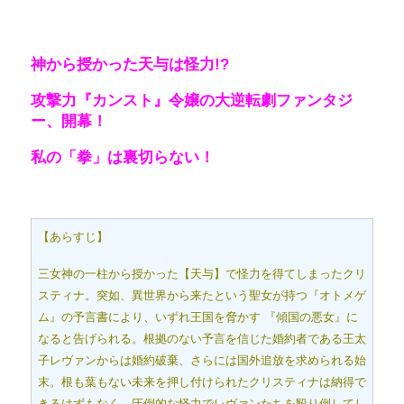
神から授かった天与は怪力!?
攻撃力『カンスト』令嬢の大逆転劇ファンタジ
ー、開幕！
私の「拳」は裏切らない！
【あらすじ】
三女神の一柱から授かった【天与】で怪力を得てしまったクリ
スティナ。突如、異世界から来たという聖女が持つ『オトメゲ
ム』の予言書により、いずれ王国を脅かす 『傾国の悪女』に
なると告げられる。根拠のない予言を信じた婚約者である王太
子レヴァンからは婚約破棄、さらには国外追放を求められる始
末。根も葉もない未来を押し付けられたクリスティナは納得で
きるはずもなく、圧倒的な怪力でレヴァンたちを殴り倒してし