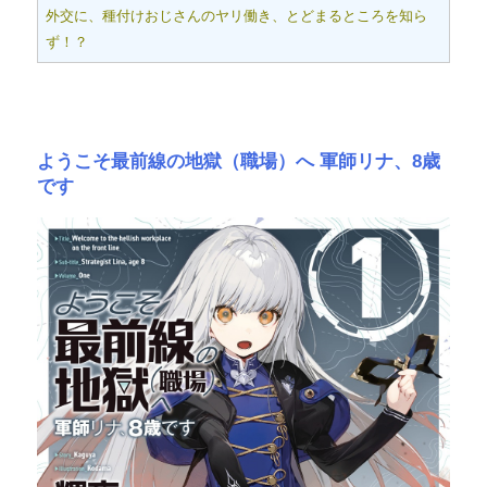
外交に、種付けおじさんのヤリ働き、とどまるところを知ら
ず！？
ようこそ最前線の地獄（職場）へ 軍師リナ、8歳
です