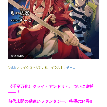
©
槻影
／マイクロマガジン社 イラスト：
チーコ
《千変万化》クライ・アンドリヒ、ついに逮捕
――！
前代未聞の勘違いファンタジー、待望の14巻!!