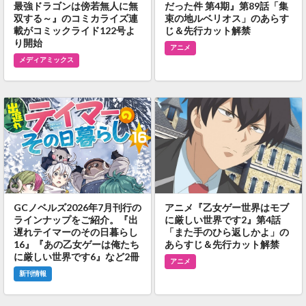
最強ドラゴンは傍若無人に無
だった件 第4期』第89話「集
双する～』のコミカライズ連
束の地ルベリオス」のあらす
載がコミックライド122号よ
じ＆先行カット解禁
り開始
アニメ
メディアミックス
GCノベルズ2026年7月刊行の
アニメ『乙女ゲー世界はモブ
ラインナップをご紹介。『出
に厳しい世界です2』第4話
遅れテイマーのその日暮らし
「また手のひら返しかよ」の
16』『あの乙女ゲーは俺たち
あらすじ＆先行カット解禁
に厳しい世界です6』など2冊
アニメ
新刊情報