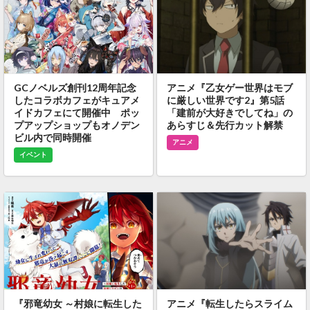
GCノベルズ創刊12周年記念
アニメ『乙女ゲー世界はモブ
したコラボカフェがキュアメ
に厳しい世界です2』第5話
イドカフェにて開催中 ポッ
「建前が大好きでしてね」の
プアップショップもオノデン
あらすじ＆先行カット解禁
ビル内で同時開催
アニメ
イベント
『邪竜幼女 ～村娘に転生した
アニメ『転生したらスライム