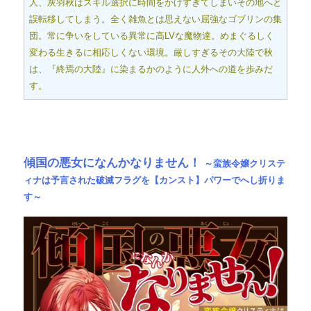
人、灰羽秋はスキル選択に時間をかけすぎてしまいその地へと
誤転移してしまう。全く雑魚とは思えない屈強なゴブリンの集
団。常に争いをしている異常に高LVな魔物達。めまぐるしく
変わる生きるに相応しくない環境。厳しすぎるその大陸で秋
は、『終焉の大陸』に染まるかのように人外への道を歩みだ
す。
傾国の悪女になんかなりません！
～蛮族令嬢クリステ
ィナは予言された破滅フラグを【カンスト】パワーでへし折りま
す～