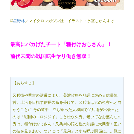
©
星野林
／マイクロマガジン社 イラスト：氷室しゅんすけ
最高にバカげたチート「種付けおじさん」！
前代未聞の戦国転生ヤリ働き無双！
【あらすじ】
又兵衛や秀吉の活躍により、美濃攻略を順調に進める信長陣
営。上洛を目指す信長の命を受けて、又兵衛は京の視察へと向
かうことに その道中、立ち寄った大和国で又兵衛が出会った
のは「戦国のエロジジイ」こと松永久秀。老いてなお盛んな久
秀は、種付けおじさん・又兵衛の語る性の知識に大興奮！互い
の技を見せあい、ついには「兄弟」とすら呼ぶ関係に……戦に