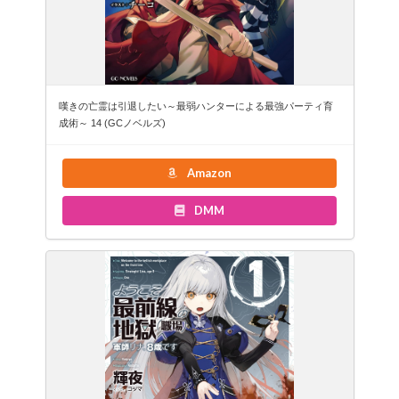
嘆きの亡霊は引退したい～最弱ハンターによる最強パーティ育
成術～ 14 (GCノベルズ)
Amazon
DMM