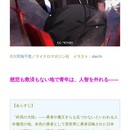
©
六羽海千悠
／マイクロマガジン社 イラスト：
daichi
慈悲も救済もない地で青年は、人智を外れる――
【あらすじ】
『終焉の大陸』――勇者や魔王すらも近づかないといわれる人
外魔境の地。灰色の勇者として異世界に勇者召喚された日本