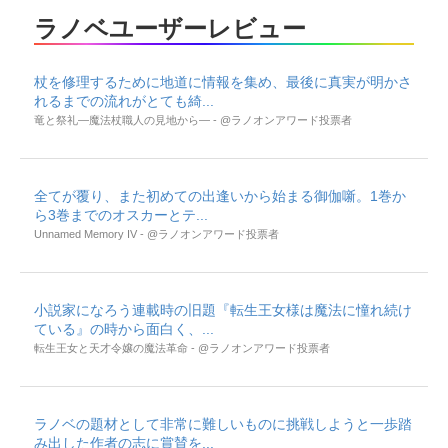
ラノベユーザーレビュー
杖を修理するために地道に情報を集め、最後に真実が明かさ
れるまでの流れがとても綺...
竜と祭礼―魔法杖職人の見地から― - @ラノオンアワード投票者
全てが覆り、また初めての出逢いから始まる御伽噺。1巻か
ら3巻までのオスカーとテ...
Unnamed Memory IV - @ラノオンアワード投票者
小説家になろう連載時の旧題『転生王女様は魔法に憧れ続け
ている』の時から面白く、...
転生王女と天才令嬢の魔法革命 - @ラノオンアワード投票者
ラノベの題材として非常に難しいものに挑戦しようと一歩踏
み出した作者の志に賞賛を...