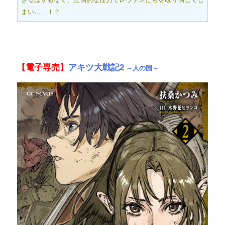
まい……！？
【電子専売】
アキツ大戦記2
～人の国～