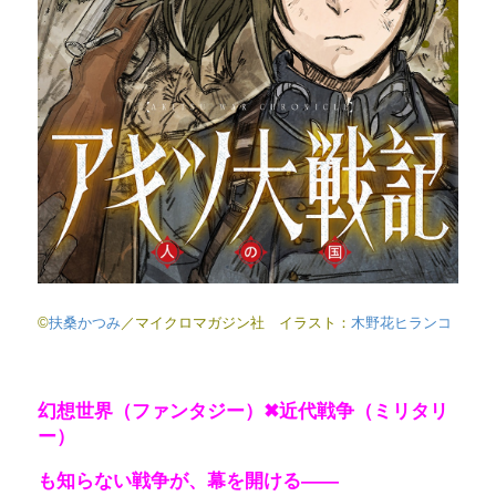
©
扶桑かつみ
／マイクロマガジン社 イラスト：
木野花ヒランコ
幻想世界（ファンタジー）✖近代戦争（ミリタリ
ー）
も知らない戦争が、幕を開ける――