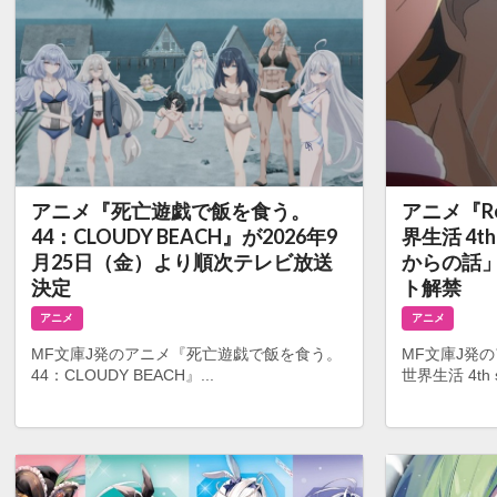
アニメ『死亡遊戯で飯を食う。
アニメ『R
44：CLOUDY BEACH』が2026年9
界生活 4t
月25日（金）より順次テレビ放送
からの話
決定
ト解禁
アニメ
アニメ
MF文庫J発のアニメ『死亡遊戯で飯を食う。
MF文庫J発
44：CLOUDY BEACH』...
世界生活 4th s