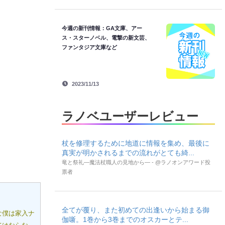
今週の新刊情報：GA文庫、アー
ス・スターノベル、電撃の新文芸、
ファンタジア文庫など
2023/11/13
ラノベユーザーレビュー
杖を修理するために地道に情報を集め、最後に
真実が明かされるまでの流れがとても綺...
竜と祭礼―魔法杖職人の見地から― - @ラノオンアワード投
票者
全てが覆り、また初めての出逢いから始まる御
な僕は家入ナ
伽噺。1巻から3巻までのオスカーとテ...