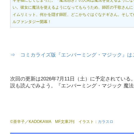
ギを猫にしてしまった。『魔法憑き』の人間は魔法を使えるようにな
い。彼女に魔法を使えるようになってもらうため、師匠の千歌さんに
イムリミット、何かを隠す師匠、どこかちぐはぐなナギさん。そして
ルファンタジー開幕！
⇒ コミカライズ版『エンバーミング・マジック』は
次回の更新は2026年7月11日（土）に予定されて
説も読んでみよう。『エンバーミング・マジック 魔法
©茶辛子／KADOKAWA MF文庫J刊 イラスト：
カラスロ