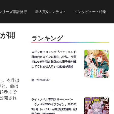
シリーズ累計発行
新人賞&コンテスト
インタビュー・特集
載が開
ランキング
スピンオフコミック『バッドエンド
目前のヒロインに転生した私、今世
ではなぜか独占欲強めの王子様が離
してくれません!?』の配信が開始
た。本作は
2026/08/08
年と、命は
2巻まで
で公開され
ライトノベル専門フリーペーパー
「ラノベNEWSオフライン」2023年
9月号（vol.14）が順次設置開始（設