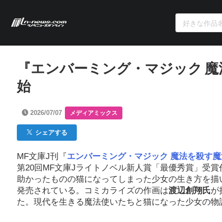
『エンバーミング・マジック 
始
2026/07/07
メディアミックス
シェアする
MF文庫J刊『
エンバーミング・マジック 魔法を殺す魔
第20回MF文庫Jライトノベル新人賞「最優秀賞」受
助かったものの猫になってしまった少女の生き方を描
発売されている。コミカライズの作画は
渡辺創翔氏
が
た。現代を生きる魔法使いたちと猫になった少女の物