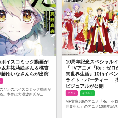
のボイスコミック動画が
10周年記念スペシャル
小坂井祐莉絵さん＆橘杏
「TVアニメ『Re：ゼロ
伊藤ゆいなさんらが出演
異世界生活』10thイベ
ライト・パーティー-」
ス
ビジュアルが公開
『のだ』のボイスコミック動画が
アニメ
イベント
る。本作は大漠波新氏が...
MF文庫J発のアニメ『Re：ゼ
世界生活』のアニメ10周年記念ス