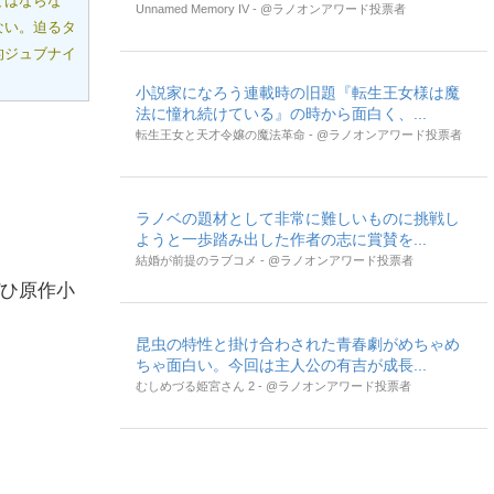
てはならな
Unnamed Memory IV - @ラノオンアワード投票者
ない。迫るタ
的ジュブナイ
小説家になろう連載時の旧題『転生王女様は魔
法に憧れ続けている』の時から面白く、...
転生王女と天才令嬢の魔法革命 - @ラノオンアワード投票者
ラノベの題材として非常に難しいものに挑戦し
ようと一歩踏み出した作者の志に賞賛を...
結婚が前提のラブコメ - @ラノオンアワード投票者
ぜひ原作小
昆虫の特性と掛け合わされた青春劇がめちゃめ
ちゃ面白い。今回は主人公の有吉が成長...
むしめづる姫宮さん 2 - @ラノオンアワード投票者