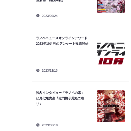
置店舗・施設掲載）
2023/09/24
ラノベニュースオンラインアワード
2023年10月刊のアンケート投票開始
2023/11/13
独占インタビュー「ラノベの素」
伏見七尾先生『獄門撫子此処ニ在
リ』
2023/08/18