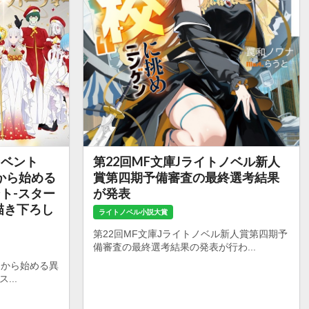
イベント
第22回MF文庫Jライトノベル新人
から始める
賞第四期予備審査の最終選考結果
ント-スター
が発表
描き下ろし
ライトノベル小説大賞
第22回MF文庫Jライトノベル新人賞第四期予
備審査の最終選考結果の発表が行わ...
ロから始める異
...