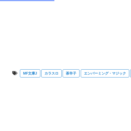
MF文庫J
カラスロ
茶辛子
エンバーミング・マジック