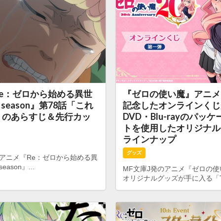
e：ゼロから始める異世
『ゼロの使い魔』アニメ
h season』第78話「これ
記念したオンラインく
」のあらすじ＆先行カッ
DVD・Blu-rayのパッ
トを使用したオリジナル
ラインナップ
グッズ
のアニメ『Re：ゼロから始める異
eason』...
MF文庫J発のアニメ『ゼロの
オリジナルグッズが手に入る「TV