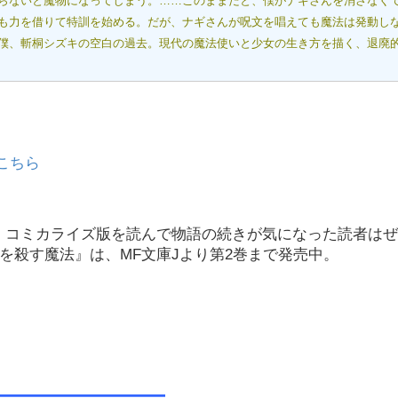
らないと魔物になってしまう。……このままだと、僕がナギさんを消さなく
も力を借りて特訓を始める。だが、ナギさんが呪文を唱えても魔法は発動し
僕、斬桐シズキの空白の過去。現代の魔法使いと少女の生き方を描く、退廃
こちら
いる。コミカライズ版を読んで物語の続きが気になった読者は
を殺す魔法』は、MF文庫Jより第2巻まで発売中。