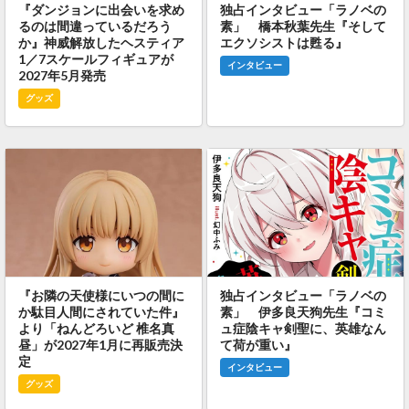
『ダンジョンに出会いを求め
独占インタビュー「ラノベの
るのは間違っているだろう
素」 橋本秋葉先生『そして
か』神威解放したヘスティア
エクソシストは甦る』
1／7スケールフィギュアが
インタビュー
2027年5月発売
グッズ
『お隣の天使様にいつの間に
独占インタビュー「ラノベの
か駄目人間にされていた件』
素」 伊多良天狗先生『コミ
より「ねんどろいど 椎名真
ュ症陰キャ剣聖に、英雄なん
昼」が2027年1月に再販売決
て荷が重い』
定
インタビュー
グッズ