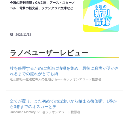
今週の新刊情報：GA文庫、アース・スターノ
ベル、電撃の新文芸、ファンタジア文庫など
2023/11/13
ラノベユーザーレビュー
杖を修理するために地道に情報を集め、最後に真実が明かさ
れるまでの流れがとても綺...
竜と祭礼―魔法杖職人の見地から― - @ラノオンアワード投票者
全てが覆り、また初めての出逢いから始まる御伽噺。1巻か
ら3巻までのオスカーとテ...
Unnamed Memory IV - @ラノオンアワード投票者