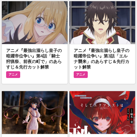
アニメ『最強出涸らし皇子の
アニメ『最強出涸らし皇子の
暗躍帝位争い』第4話「騎士
暗躍帝位争い』第3話「エル
狩猟祭、前夜の町で」のあら
ナ襲来」のあらすじ＆先行カ
すじ＆先行カット解禁
ット解禁
アニメ
アニメ