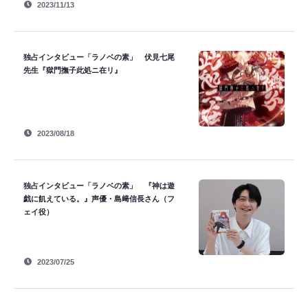
2023/11/13
独占インタビュー「ラノベの素」 伏見七尾
先生『獄門撫子此処ニ在リ』
2023/08/18
独占インタビュー「ラノベの素」 『神は遊
戯に飢えている。』声優・島﨑信長さん（フ
ェイ役）
2023/07/25