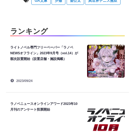
GA文庫
夕薙
望公太
異世界テニス無双
ランキング
ライトノベル専門フリーペーパー「ラノベ
NEWSオフライン」2023年9月号（vol.14）が
順次設置開始（設置店舗・施設掲載）
2023/09/24
ラノベニュースオンラインアワード2023年10
月刊のアンケート投票開始