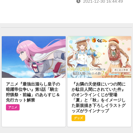
2021-12-30 16:44:49
アニメ『最強出涸らし皇子の
『お隣の天使様にいつの間に
暗躍帝位争い』第5話「騎士
か駄目人間にされていた件』
狩猟祭・前編」のあらすじ＆
のオンラインくじが登場
先行カット解禁
「夏」と「秋」をイメージし
た新規描き下ろしイラストグ
アニメ
ッズがラインナップ
グッズ