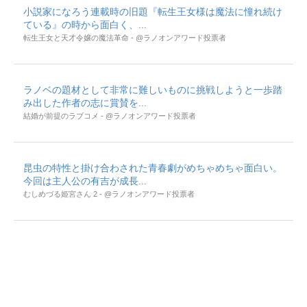
小説家になろう連載時の旧題『転生王女様は魔法に憧れ続け
ている』の時から面白く、...
転生王女と天才令嬢の魔法革命 - @ラノオンアワード投票者
ラノベの題材として非常に難しいものに挑戦しようと一歩踏
み出した作者の志に賞賛を...
結婚が前提のラブコメ - @ラノオンアワード投票者
昆虫の特性と掛け合わされた青春劇がめちゃめちゃ面白い。
今回は主人公の有吉が成長...
むしめづる姫宮さん 2 - @ラノオンアワード投票者