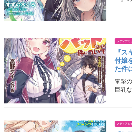
メディアミ
『ス
付嬢
た件
電撃
巨乳な
メディアミ