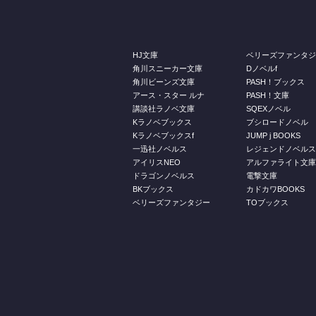
HJ文庫
ベリーズファンタ
角川スニーカー文庫
Dノベルf
角川ビーンズ文庫
PASH！ブックス
アース・スター ルナ
PASH！文庫
講談社ラノベ文庫
SQEXノベル
Kラノベブックス
ブシロードノベル
Kラノベブックスf
JUMP j BOOKS
一迅社ノベルス
レジェンドノベル
アイリスNEO
アルファライト文
ドラゴンノベルス
電撃文庫
BKブックス
カドカワBOOKS
ベリーズファンタジー
TOブックス