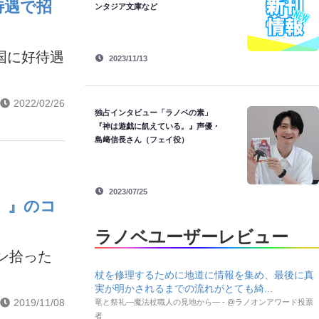
待遇で招
ンタジア文庫など
国に好待遇
2023/11/13
2022/02/26
独占インタビュー「ラノベの素」
『神は遊戯に飢えている。』声優・
島﨑信長さん（フェイ役）
2023/07/25
】』のコ
ラノベユーザーレビュー
ン拾った
杖を修理するために地道に情報を集め、最後に真
実が明かされるまでの流れがとても綺...
2019/11/08
竜と祭礼―魔法杖職人の見地から― - @ラノオンアワード投票
者