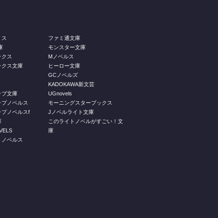
リス
ファミ通文庫
庫
モンスター文庫
ックス
Mノベルス
ックス文庫
ヒーロー文庫
GCノベルズ
KADOKAWA新文芸
ップ文庫
UGnovels
ップノベルス
モーニングスターブックス
プノベルスf
Jノベルライト文庫
庫
このライトノベルがすごい！文
ELS
庫
トノベルス