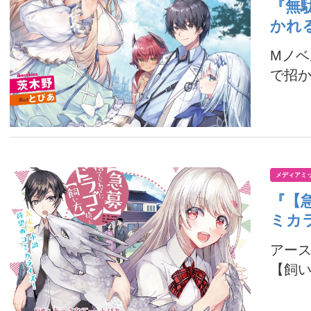
『無
かれ
Mノ
で招か
メディアミ
『【
ミカ
アー
【飼い