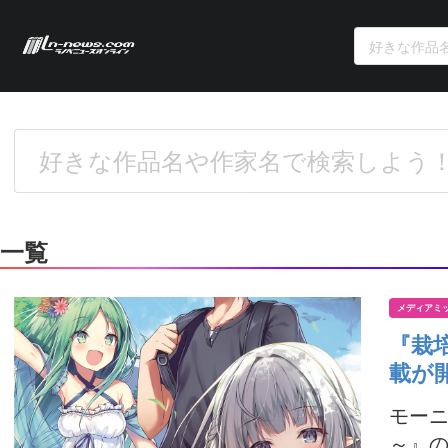
一覧
メディアミ
『栽
載が
モーニ
～』の