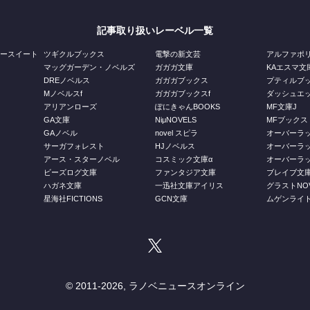
記事取り扱いレーベル一覧
ジースイート
ツギクルブックス
電撃の新文芸
アルファポ
マッグガーデン・ノベルズ
ガガガ文庫
KAエスマ文
DREノベルス
ガガガブックス
プティルブ
Mノベルスf
ガガガブックスf
ダッシュエ
アリアンローズ
ぽにきゃんBOOKS
MF文庫J
GA文庫
NiμNOVELS
MFブックス
GAノベル
novel スピラ
オーバーラ
ス
サーガフォレスト
HJノベルス
オーバーラ
庫
アース・スターノベル
コスミック文庫α
オーバーラッ
ビーズログ文庫
ファンタジア文庫
ブレイブ文
ハガネ文庫
一迅社文庫アイリス
グラストNOV
星海社FICTIONS
GCN文庫
ムゲンライ
© 2011-
2026, ラノベニュースオンライン