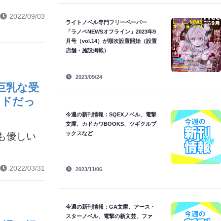
2022/09/03
ライトノベル専門フリーペーパー
「ラノベNEWSオフライン」2023年9
月号（vol.14）が順次設置開始（設置
店舗・施設掲載）
2023/09/24
巨乳な受
ッドだっ
今週の新刊情報：SQEXノベル、電撃
文庫、カドカワBOOKS、ツギクルブ
ックスなど
も優しい
2022/03/31
2023/11/06
今週の新刊情報：GA文庫、アース・
スターノベル、電撃の新文芸、ファ