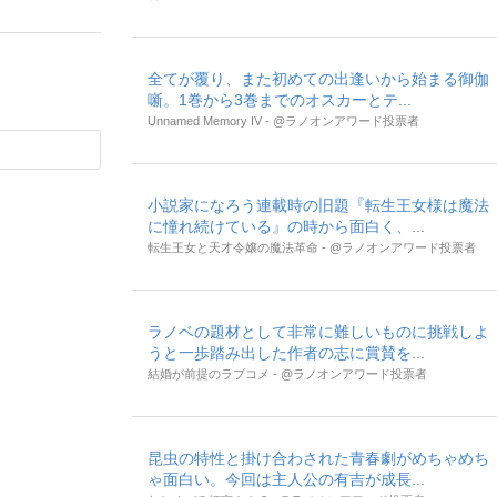
全てが覆り、また初めての出逢いから始まる御伽
噺。1巻から3巻までのオスカーとテ...
Unnamed Memory IV - @ラノオンアワード投票者
小説家になろう連載時の旧題『転生王女様は魔法
に憧れ続けている』の時から面白く、...
転生王女と天才令嬢の魔法革命 - @ラノオンアワード投票者
ラノベの題材として非常に難しいものに挑戦しよ
うと一歩踏み出した作者の志に賞賛を...
結婚が前提のラブコメ - @ラノオンアワード投票者
昆虫の特性と掛け合わされた青春劇がめちゃめち
ゃ面白い。今回は主人公の有吉が成長...