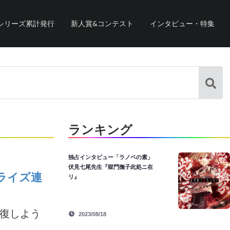
シリーズ累計発行
新人賞&コンテスト
インタビュー・特集
ランキング
独占インタビュー「ラノベの素」
伏見七尾先生『獄門撫子此処ニ在
ライズ連
リ』
修復しよう
2023/08/18