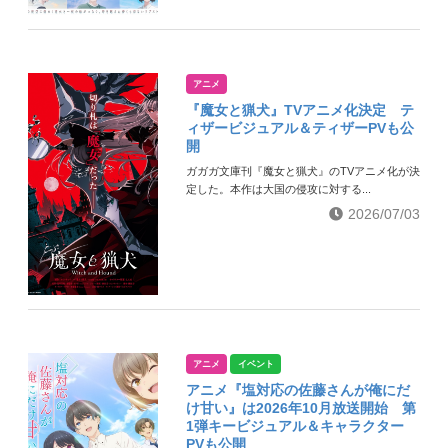
アニメ
『魔女と猟犬』TVアニメ化決定 テ
ィザービジュアル＆ティザーPVも公
開
ガガガ文庫刊『魔女と猟犬』のTVアニメ化が決
定した。本作は大国の侵攻に対する...
2026/07/03
アニメ
イベント
アニメ『塩対応の佐藤さんが俺にだ
け甘い』は2026年10月放送開始 第
1弾キービジュアル＆キャラクター
PVも公開