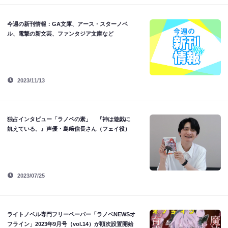
今週の新刊情報：GA文庫、アース・スターノベ
ル、電撃の新文芸、ファンタジア文庫など
2023/11/13
独占インタビュー「ラノベの素」 『神は遊戯に
飢えている。』声優・島﨑信長さん（フェイ役）
2023/07/25
ライトノベル専門フリーペーパー「ラノベNEWSオ
フライン」2023年9月号（vol.14）が順次設置開始