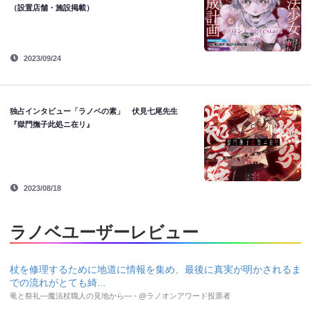
（設置店舗・施設掲載）
2023/09/24
独占インタビュー「ラノベの素」 伏見七尾先生
『獄門撫子此処ニ在リ』
2023/08/18
ラノベユーザーレビュー
杖を修理するために地道に情報を集め、最後に真実が明かされるま
での流れがとても綺...
竜と祭礼―魔法杖職人の見地から― - @ラノオンアワード投票者