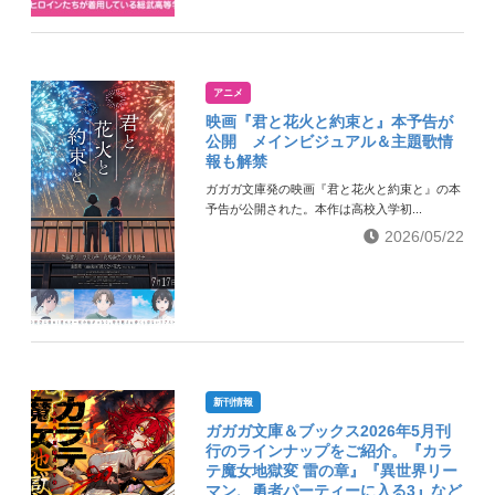
アニメ
映画『君と花火と約束と』本予告が
公開 メインビジュアル＆主題歌情
報も解禁
ガガガ文庫発の映画『君と花火と約束と』の本
予告が公開された。本作は高校入学初...
2026/05/22
新刊情報
ガガガ文庫＆ブックス2026年5月刊
行のラインナップをご紹介。『カラ
テ魔女地獄変 雷の章』『異世界リー
マン、勇者パーティーに入る3』など