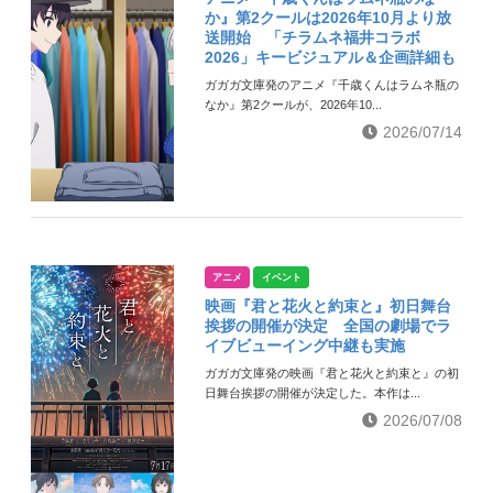
か』第2クールは2026年10月より放
送開始 「チラムネ福井コラボ
2026」キービジュアル＆企画詳細も
ガガガ文庫発のアニメ『千歳くんはラムネ瓶の
なか』第2クールが、2026年10...
2026/07/14
アニメ
イベント
映画『君と花火と約束と』初日舞台
挨拶の開催が決定 全国の劇場でラ
イブビューイング中継も実施
ガガガ文庫発の映画『君と花火と約束と』の初
日舞台挨拶の開催が決定した。本作は...
2026/07/08