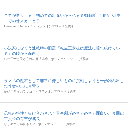
全てが覆り、また初めての出逢いから始まる御伽噺。1巻から3巻
までのオスカーとテ...
Unnamed Memory IV - @ラノオンアワード投票者
小説家になろう連載時の旧題『転生王女様は魔法に憧れ続けてい
る』の時から面白く、...
転生王女と天才令嬢の魔法革命 - @ラノオンアワード投票者
ラノベの題材として非常に難しいものに挑戦しようと一歩踏み出し
た作者の志に賞賛を...
結婚が前提のラブコメ - @ラノオンアワード投票者
昆虫の特性と掛け合わされた青春劇がめちゃめちゃ面白い。今回は
主人公の有吉が成長...
むしめづる姫宮さん 2 - @ラノオンアワード投票者