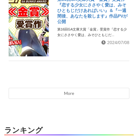
『恋する少女にささやく愛は、みそ
ひともじだけあればいい』＆『一週
間後、あなたを殺します』作品PVが
公開
第16回GA文庫大賞「金賞」受賞作『恋する少
女にささやく愛は、みそひともじだ...
2024/07/08
More
ランキング