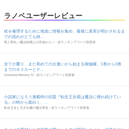
ラノベユーザーレビュー
杖を修理するために地道に情報を集め、最後に真実が明かされるま
での流れがとても綺...
竜と祭礼―魔法杖職人の見地から― - @ラノオンアワード投票者
全てが覆り、また初めての出逢いから始まる御伽噺。1巻から3巻
までのオスカーとテ...
Unnamed Memory IV - @ラノオンアワード投票者
小説家になろう連載時の旧題『転生王女様は魔法に憧れ続けてい
る』の時から面白く、...
転生王女と天才令嬢の魔法革命 - @ラノオンアワード投票者