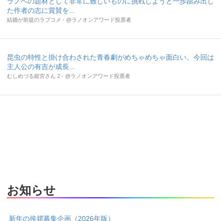
ラノベの題材として非常に難しいものに挑戦しようと一歩踏み出し
た作者の志に賞賛を...
結婚が前提のラブコメ - @ラノオンアワード投票者
昆虫の特性と掛け合わされた青春劇がめちゃめちゃ面白い。今回は
主人公の有吉が成長...
むしめづる姫宮さん 2 - @ラノオンアワード投票者
お知らせ
新年の挨拶募集企画（2026年版）