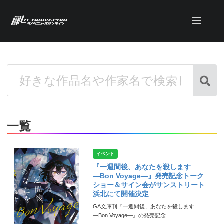
一覧
イベント
『一週間後、あなたを殺します
―Bon Voyage―』発売記念トーク
ショー＆サイン会がサンストリート
浜北にて開催決定
GA文庫刊『一週間後、あなたを殺します
―Bon Voyage―』の発売記念...