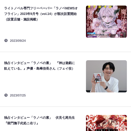
ライトノベル専門フリーペーパー「ラノベNEWSオ
フライン」2023年9月号（vol.14）が順次設置開始
（設置店舗・施設掲載）
2023/09/24
独占インタビュー「ラノベの素」 『神は遊戯に
飢えている。』声優・島﨑信長さん（フェイ役）
2023/07/25
独占インタビュー「ラノベの素」 伏見七尾先生
『獄門撫子此処ニ在リ』