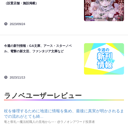
（設置店舗・施設掲載）
2023/09/24
今週の新刊情報：GA文庫、アース・スターノベ
ル、電撃の新文芸、ファンタジア文庫など
2023/11/13
ラノベユーザーレビュー
杖を修理するために地道に情報を集め、最後に真実が明かされるま
での流れがとても綺...
竜と祭礼―魔法杖職人の見地から― - @ラノオンアワード投票者