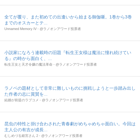
全てが覆り、また初めての出逢いから始まる御伽噺。1巻から3巻
までのオスカーとテ...
Unnamed Memory IV - @ラノオンアワード投票者
小説家になろう連載時の旧題『転生王女様は魔法に憧れ続けてい
る』の時から面白く、...
転生王女と天才令嬢の魔法革命 - @ラノオンアワード投票者
ラノベの題材として非常に難しいものに挑戦しようと一歩踏み出し
た作者の志に賞賛を...
結婚が前提のラブコメ - @ラノオンアワード投票者
昆虫の特性と掛け合わされた青春劇がめちゃめちゃ面白い。今回は
主人公の有吉が成長...
むしめづる姫宮さん 2 - @ラノオンアワード投票者