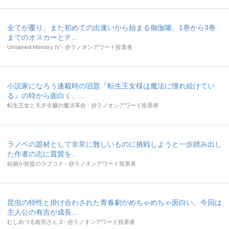
全てが覆り、また初めての出逢いから始まる御伽噺。1巻から3巻
までのオスカーとテ...
Unnamed Memory IV - @ラノオンアワード投票者
小説家になろう連載時の旧題『転生王女様は魔法に憧れ続けてい
る』の時から面白く、...
転生王女と天才令嬢の魔法革命 - @ラノオンアワード投票者
ラノベの題材として非常に難しいものに挑戦しようと一歩踏み出し
た作者の志に賞賛を...
結婚が前提のラブコメ - @ラノオンアワード投票者
昆虫の特性と掛け合わされた青春劇がめちゃめちゃ面白い。今回は
主人公の有吉が成長...
むしめづる姫宮さん 2 - @ラノオンアワード投票者