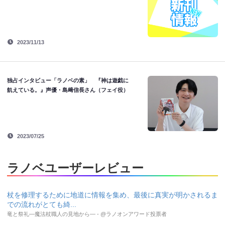
2023/11/13
独占インタビュー「ラノベの素」 『神は遊戯に
飢えている。』声優・島﨑信長さん（フェイ役）
2023/07/25
ラノベユーザーレビュー
杖を修理するために地道に情報を集め、最後に真実が明かされるま
での流れがとても綺...
竜と祭礼―魔法杖職人の見地から― - @ラノオンアワード投票者