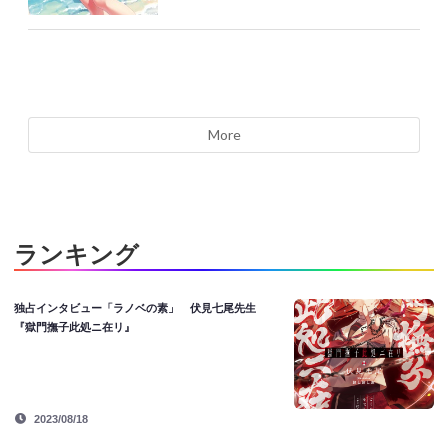
More
ランキング
独占インタビュー「ラノベの素」 伏見七尾先生
『獄門撫子此処ニ在リ』
2023/08/18