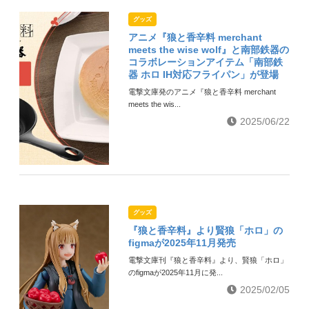
グッズ
アニメ『狼と香辛料 merchant
meets the wise wolf』と南部鉄器の
コラボレーションアイテム「南部鉄
器 ホロ IH対応フライパン」が登場
電撃文庫発のアニメ『狼と香辛料 merchant
meets the wis...
2025/06/22
グッズ
『狼と香辛料』より賢狼「ホロ」の
figmaが2025年11月発売
電撃文庫刊『狼と香辛料』より、賢狼「ホロ」
のfigmaが2025年11月に発...
2025/02/05