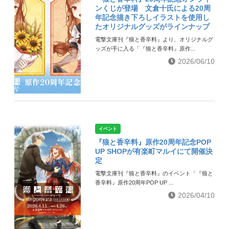
ンくじが登場 文倉十氏による20周
年記念描き下ろしイラストを使用し
たオリジナルグッズがラインナップ
電撃文庫刊『狼と香辛料』より、オリジナルグ
ッズが手に入る「『狼と香辛料』原作...
2026/06/10
イベント
『狼と香辛料』原作20周年記念POP
UP SHOPが有楽町マルイにて開催決
定
電撃文庫刊『狼と香辛料』のイベント「『狼と
香辛料』原作20周年POP UP ...
2026/04/10