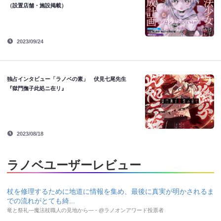
（設置店舗・施設掲載）
2023/09/24
独占インタビュー「ラノベの素」 伏見七尾先生
『獄門撫子此処ニ在リ』
2023/08/18
ラノベユーザーレビュー
杖を修理するために地道に情報を集め、最後に真実が明かされるま
での流れがとても綺...
竜と祭礼―魔法杖職人の見地から― - @ラノオンアワード投票者