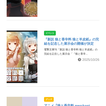
イベント
『新説 狼と香辛料 狼と羊皮紙』の完
結を記念した展示会の開催が決定
電撃文庫刊『新説 狼と香辛料 狼と羊皮紙』の
完結を記念した展示会「『狼と香辛...
2025/10/26
グッズ
アニメ『狼と香辛料 merchant