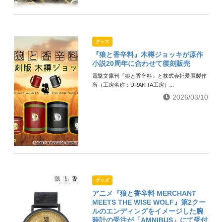
グッズ
『狼と香辛料』木樽ジョッキが原作
小説20周年に合わせて復刻販売
電撃文庫刊『狼と香辛料』と株式会社愛鷹製作
所（工房名称：URAKITA工房）...
2026/03/10
グッズ
アニメ『狼と香辛料 MERCHANT
MEETS THE WISE WOLF』第2クー
ルのエンディングをイメージした腕
時計の受注が「AMNIBUS」にて受付