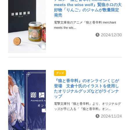
meets the wise wolf』賢狼ホロの大
好物「りんご」のジャムが数量限定
発売
電撃文庫発のアニメ『狼と香辛料 merchant
meets the wis...
2024/12/30
グッズ
『狼と香辛料』のオンラインくじが
登場 文倉十氏のイラストを使用し
たオリジナルグッズなどがラインナ
ップ
電撃文庫刊『狼と香辛料』より、オリジナルグ
ッズが手に入る「『狼と香辛料』オン...
2024/11/24