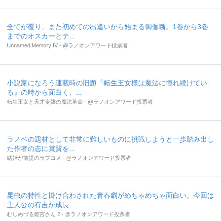
全てが覆り、また初めての出逢いから始まる御伽噺。1巻から3巻
までのオスカーとテ...
Unnamed Memory IV - @ラノオンアワード投票者
小説家になろう連載時の旧題『転生王女様は魔法に憧れ続けてい
る』の時から面白く、...
転生王女と天才令嬢の魔法革命 - @ラノオンアワード投票者
ラノベの題材として非常に難しいものに挑戦しようと一歩踏み出し
た作者の志に賞賛を...
結婚が前提のラブコメ - @ラノオンアワード投票者
昆虫の特性と掛け合わされた青春劇がめちゃめちゃ面白い。今回は
主人公の有吉が成長...
むしめづる姫宮さん 2 - @ラノオンアワード投票者