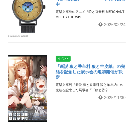
中
電撃文庫発のアニメ『狼と香辛料 MERCHANT
MEETS THE WIS...
2026/02/24
イベント
『新説 狼と香辛料 狼と羊皮紙』の完
結を記念した展示会の追加開催が決
定
電撃文庫刊『新説 狼と香辛料 狼と羊皮紙』の
完結を記念した展示会「『狼と香辛...
2025/11/30