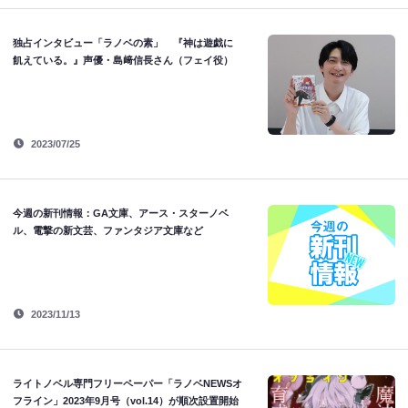
独占インタビュー「ラノベの素」 『神は遊戯に
飢えている。』声優・島﨑信長さん（フェイ役）
2023/07/25
今週の新刊情報：GA文庫、アース・スターノベ
ル、電撃の新文芸、ファンタジア文庫など
2023/11/13
ライトノベル専門フリーペーパー「ラノベNEWSオ
フライン」2023年9月号（vol.14）が順次設置開始