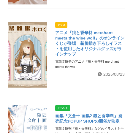
グッズ
アニメ『狼と香辛料 merchant
meets the wise wolf』のオンライン
くじが登場 新規描き下ろしイラス
トを使用したオリジナルグッズがラ
インナップ
電撃文庫発のアニメ『狼と香辛料 merchant
meets the wis...
2025/08/23
イベント
画集『文倉十 画集2 狼と香辛料』発
売記念POPUP SHOPの開催が決定
電撃文庫刊『狼と香辛料』などのイラストを手