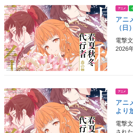
アニメ
アニ
（日
電撃文
2026年
アニメ
アニメ
より
電撃文
された