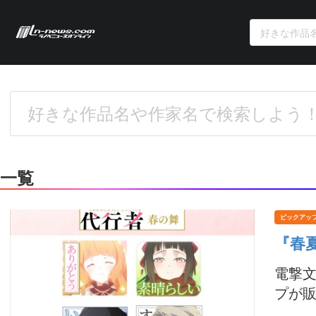
一覧
ピックアッ
『春
電撃文
プが販