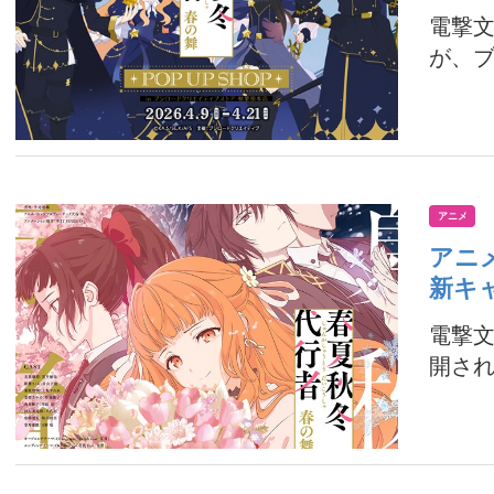
電撃文
が、ブシ
アニメ
アニ
新キ
電撃文
開され