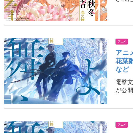
アニメ
アニ
花葉
など
電撃文
が公開
アニメ