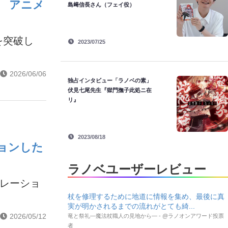
破 アニメ
島﨑信長さん（フェイ役）
を突破し
2023/07/25
2026/06/06
独占インタビュー「ラノベの素」
伏見七尾先生『獄門撫子此処ニ在
リ』
2023/08/18
ョンした
ラノベユーザーレビュー
ボレーショ
杖を修理するために地道に情報を集め、最後に真
実が明かされるまでの流れがとても綺...
2026/05/12
竜と祭礼―魔法杖職人の見地から― - @ラノオンアワード投票
者