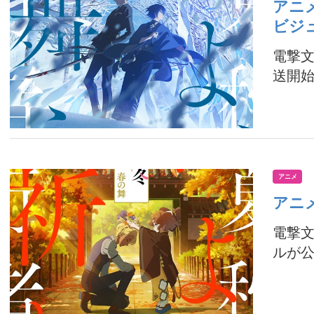
アニ
ビジ
電撃文
送開始
アニメ
アニ
電撃文
ルが公