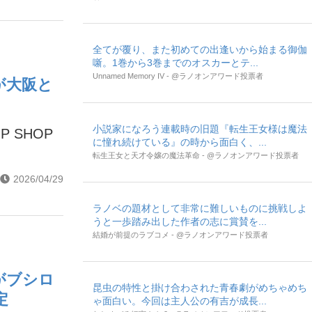
全てが覆り、また初めての出逢いから始まる御伽
噺。1巻から3巻までのオスカーとテ...
Unnamed Memory IV - @ラノオンアワード投票者
Pが大阪と
小説家になろう連載時の旧題『転生王女様は魔法
 SHOP
に憧れ続けている』の時から面白く、...
転生王女と天才令嬢の魔法革命 - @ラノオンアワード投票者
2026/04/29
ラノベの題材として非常に難しいものに挑戦しよ
うと一歩踏み出した作者の志に賞賛を...
結婚が前提のラブコメ - @ラノオンアワード投票者
Pがブシロ
昆虫の特性と掛け合わされた青春劇がめちゃめち
定
ゃ面白い。今回は主人公の有吉が成長...