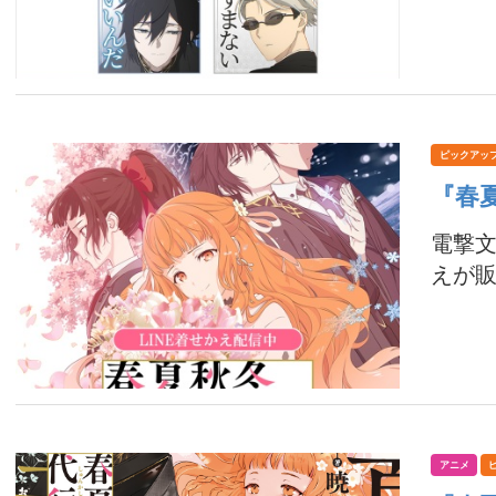
ピックアッ
『春
電撃文
えが販
アニメ