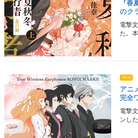
『春
のク
電撃文
た。本
グッズ
アニ
完全
電撃文
ンした