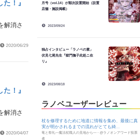
した！』
月号（vol.14）が順次設置開始（設置
店舗・施設掲載）
を解消さ
2023/09/24
2020/06/29
独占インタビュー「ラノベの素」
伏見七尾先生『獄門撫子此処ニ在
リ』
2023/08/18
した！』
ラノベユーザーレビュー
を解消さ
杖を修理するために地道に情報を集め、最後に真
実が明かされるまでの流れがとても綺...
2020/04/07
竜と祭礼―魔法杖職人の見地から― - @ラノオンアワード投票
者