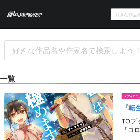
一覧
メディアミ
『転
TO
「コロ