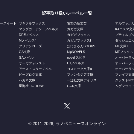
記事取り扱いレーベル一覧
ジースイート
ツギクルブックス
電撃の新文芸
アルファポ
マッグガーデン・ノベルズ
ガガガ文庫
KAエスマ文
DREノベルス
ガガガブックス
プティルブ
Mノベルスf
ガガガブックスf
ダッシュエ
アリアンローズ
ぽにきゃんBOOKS
MF文庫J
GA文庫
NiμNOVELS
MFブックス
GAノベル
novel スピラ
オーバーラ
ス
サーガフォレスト
HJノベルス
オーバーラ
庫
アース・スターノベル
コスミック文庫α
オーバーラッ
ビーズログ文庫
ファンタジア文庫
ブレイブ文
ハガネ文庫
一迅社文庫アイリス
グラストNOV
星海社FICTIONS
GCN文庫
ムゲンライ
© 2011-
2026, ラノベニュースオンライン