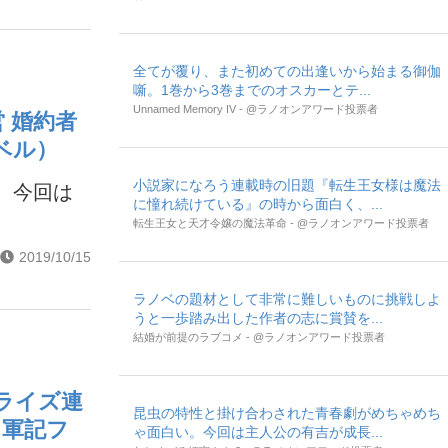
全てが覆り、また初めての出逢いから始まる御伽
噺。1巻から3巻までのオスカーとテ...
Unnamed Memory IV - @ラノオンアワード投票者
 婚約者
ベル）
小説家になろう連載時の旧題『転生王女様は魔法
。今回は
に憧れ続けている』の時から面白く、...
転生王女と天才令嬢の魔法革命 - @ラノオンアワード投票者
2019/10/15
ラノベの題材として非常に難しいものに挑戦しよ
うと一歩踏み出した作者の志に賞賛を...
結婚が前提のラブコメ - @ラノオンアワード投票者
ライズ連
昆虫の特性と掛け合わされた青春劇がめちゃめち
ラ軍記フ
ゃ面白い。今回は主人公の有吉が成長...