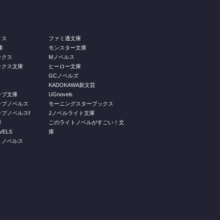
リス
ファミ通文庫
庫
モンスター文庫
ックス
Mノベルス
ックス文庫
ヒーロー文庫
GCノベルズ
KADOKAWA新文芸
ップ文庫
UGnovels
ップノベルス
モーニングスターブックス
プノベルスf
Jノベルライト文庫
庫
このライトノベルがすごい！文
ELS
庫
トノベルス