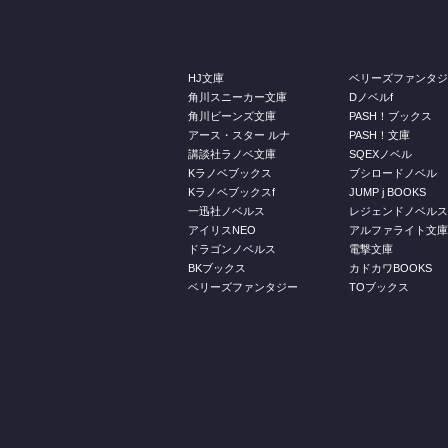
HJ文庫
ベリーズファンタ
角川スニーカー文庫
Dノベルf
角川ビーンズ文庫
PASH！ブックス
アース・スター ルナ
PASH！文庫
講談社ラノベ文庫
SQEXノベル
Kラノベブックス
ブシロードノベル
Kラノベブックスf
JUMP j BOOKS
一迅社ノベルス
レジェンドノベル
アイリスNEO
アルファライト文
ドラゴンノベルス
電撃文庫
BKブックス
カドカワBOOKS
ベリーズファンタジー
TOブックス