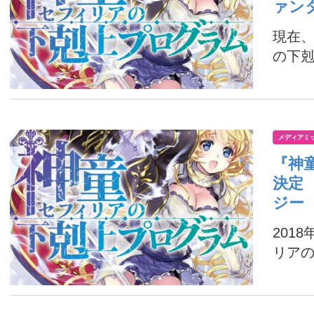
ァン
現在、
の下剋
メディアミ
『神
決定
ジー
201
リアの下