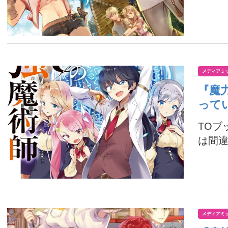
メディアミ
『魔
って
TOブ
は間違
メディアミ