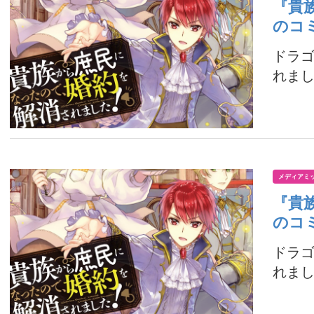
『貴
のコ
ドラ
れまし
メディアミ
『貴
のコ
ドラ
れまし