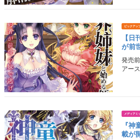
ピックアッ
【日
が前
発売
アース
メディアミ
『神
載が