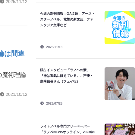
2025/11/12
今週の新刊情報：GA文庫、アース・
スターノベル、電撃の新文芸、ファ
ンタジア文庫など
2023/11/13
論は間違
独占インタビュー「ラノベの素」
の魔術理論
『神は遊戯に飢えている。』声優・
島﨑信長さん（フェイ役）
2021/10/12
2023/07/25
ライトノベル専門フリーペーパー
「ラノベNEWSオフライン」2023年9