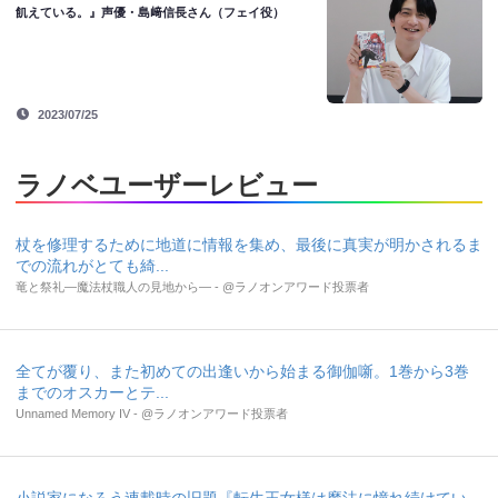
飢えている。』声優・島﨑信長さん（フェイ役）
2023/07/25
ラノベユーザーレビュー
杖を修理するために地道に情報を集め、最後に真実が明かされるま
での流れがとても綺...
竜と祭礼―魔法杖職人の見地から― - @ラノオンアワード投票者
全てが覆り、また初めての出逢いから始まる御伽噺。1巻から3巻
までのオスカーとテ...
Unnamed Memory IV - @ラノオンアワード投票者