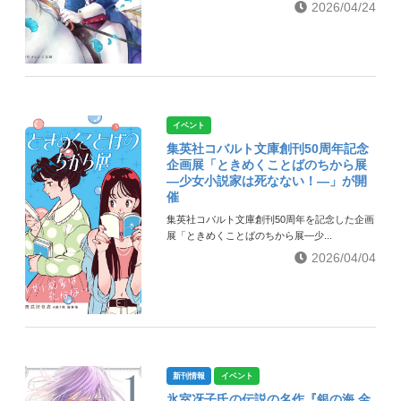
2026/04/24
イベント
集英社コバルト文庫創刊50周年記念
企画展「ときめくことばのちから展
―少女小説家は死なない！―」が開
催
集英社コバルト文庫創刊50周年を記念した企画
展「ときめくことばのちから展―少...
2026/04/04
新刊情報
イベント
氷室冴子氏の伝説の名作『銀の海 金