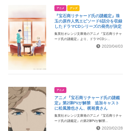
アニメ
グッズ
『宝石商リチャード氏の謎鑑定』珠
玉の原作人気エピソード6話分を収録
したドラマCDシリーズの発売が決定
集英社オレンジ文庫発のアニメ『宝石商リチャ
ード氏の謎鑑定』より、ドラマCDシ...
2020/04/03
アニメ
アニメ『宝石商リチャード氏の謎鑑
定』第2弾PVが解禁 追加キャスト
に松風雅也さん、梶裕貴さん
集英社オレンジ文庫発のアニメ『宝石商リチャ
ード氏の謎鑑定』の第2弾PVが解禁...
2020/02/28