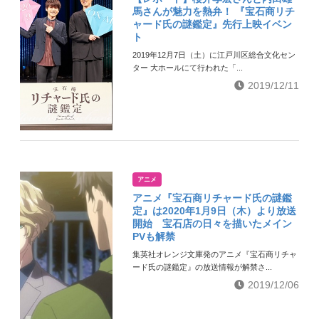
馬さんが魅力を熱弁！ 『宝石商リチ
ャード氏の謎鑑定』先行上映イベン
ト
2019年12月7日（土）に江戸川区総合文化セン
ター 大ホールにて行われた「...
2019/12/11
アニメ
アニメ『宝石商リチャード氏の謎鑑
定』は2020年1月9日（木）より放送
開始 宝石店の日々を描いたメイン
PVも解禁
集英社オレンジ文庫発のアニメ『宝石商リチャ
ード氏の謎鑑定』の放送情報が解禁さ...
2019/12/06