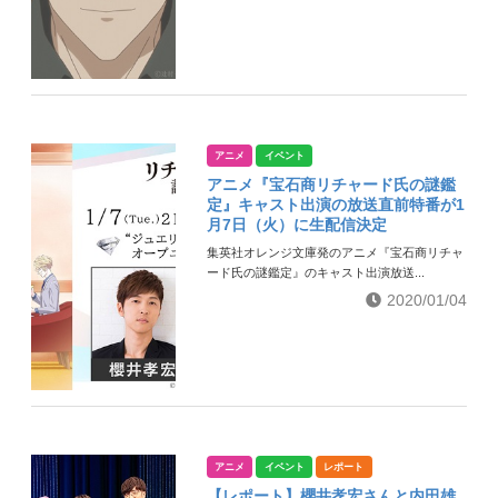
アニメ
イベント
アニメ『宝石商リチャード氏の謎鑑
定』キャスト出演の放送直前特番が1
月7日（火）に生配信決定
集英社オレンジ文庫発のアニメ『宝石商リチャ
ード氏の謎鑑定』のキャスト出演放送...
2020/01/04
アニメ
イベント
レポート
【レポート】櫻井孝宏さんと内田雄