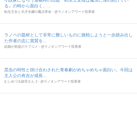
小説家になろう連載時の旧題『転生王女様は魔法に憧れ続けてい
る』の時から面白く、...
転生王女と天才令嬢の魔法革命 - @ラノオンアワード投票者
ラノベの題材として非常に難しいものに挑戦しようと一歩踏み出し
た作者の志に賞賛を...
結婚が前提のラブコメ - @ラノオンアワード投票者
昆虫の特性と掛け合わされた青春劇がめちゃめちゃ面白い。今回は
主人公の有吉が成長...
むしめづる姫宮さん 2 - @ラノオンアワード投票者