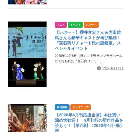
アニメ
イベント
レポート
【レポート】櫻井孝宏さん＆内田雄
馬さんら豪華キャストが再び集結！
『宝石商リチャード氏の謎鑑定』ス
ペシャルイベント
2020年11月8日（日）に中野サンプラザホール
にて行われた『宝石商リチャー...
2020/11/11
新刊情報
ピックアップ
【2020年4月刊応援企画】本は買い
溜め大歓迎！ 4月刊行の新作作品を
読もう！【第7弾】 #2020年4月刊応
援