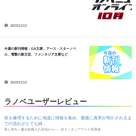
2023/11/13
今週の新刊情報：GA文庫、アース・スターノベ
ル、電撃の新文芸、ファンタジア文庫など
2023/11/13
ラノベユーザーレビュー
杖を修理するために地道に情報を集め、最後に真実が明かされるま
での流れがとても綺...
竜と祭礼―魔法杖職人の見地から― - @ラノオンアワード投票者