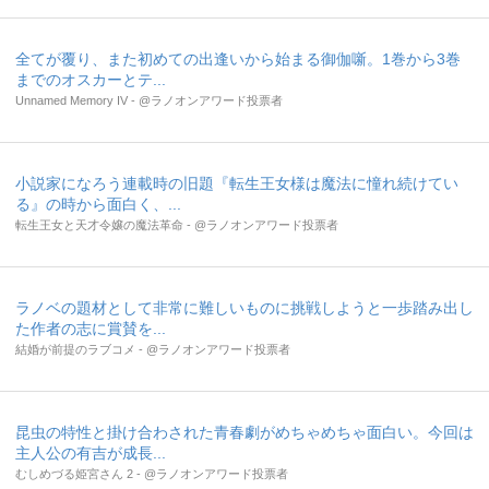
全てが覆り、また初めての出逢いから始まる御伽噺。1巻から3巻
までのオスカーとテ...
Unnamed Memory IV - @ラノオンアワード投票者
小説家になろう連載時の旧題『転生王女様は魔法に憧れ続けてい
る』の時から面白く、...
転生王女と天才令嬢の魔法革命 - @ラノオンアワード投票者
ラノベの題材として非常に難しいものに挑戦しようと一歩踏み出し
た作者の志に賞賛を...
結婚が前提のラブコメ - @ラノオンアワード投票者
昆虫の特性と掛け合わされた青春劇がめちゃめちゃ面白い。今回は
主人公の有吉が成長...
むしめづる姫宮さん 2 - @ラノオンアワード投票者