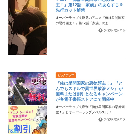
主！』第12話「家族」のあらすじ＆
先行カット解禁
オーバーラップ文庫発のアニメ『俺は星間国家
の悪徳領主！』第12話「家族」のあ...
2025/06/19
ピックアップ
『俺は星間国家の悪徳領主！』『と
んでもスキルで異世界放浪メシ』が
無料または割引となるキャンペーン
が各電子書籍ストアにて開催中
オーバーラップ文庫刊『俺は星間国家の悪徳領
主！』とオーバーラップノベルス刊『...
2025/06/18