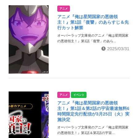
アニメ
アニメ『俺は星間国家の悪徳領
主！』第1話「復讐」のあらすじ＆先
行カット解禁
オーバーラップ文庫発のアニメ『俺は星間国家
の悪徳領主！』第1話「復讐」のあら...
2025/03/31
アニメ
イベント
アニメ『俺は星間国家の悪徳領
主！』第1話＆第2話の宇宙最速無料6
時間限定先行配信が3月25日（火）実
施決定
オーバーラップ文庫発のアニメ『俺は星間国家
の悪徳領主！』第1話＆第2話の宇宙...