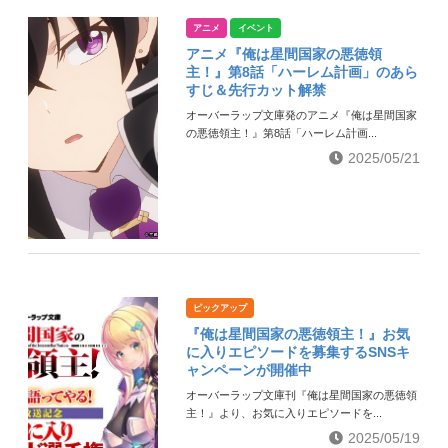
アニメ
イベント
アニメ『俺は星間国家の悪徳領
主！』第8話「ハーレム計画」のあら
すじ＆先行カット解禁
オーバーラップ文庫発のアニメ『俺は星間国家
の悪徳領主！』第8話「ハーレム計画...
2025/05/21
ピックアップ
『俺は星間国家の悪徳領主！』お気
に入りエピソードを募集するSNSキ
ャンペーンが開催中
オーバーラップ文庫刊『俺は星間国家の悪徳領
主！』より、お気に入りエピソードを...
2025/05/19