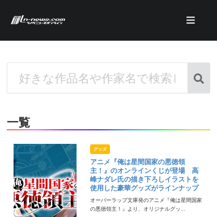
一覧
グッズ
アニメ『俺は星間国家の悪徳領
主！』のオンラインくじが登場 高
峰ナダレ氏の描き下ろしイラストを
使用した豪華グッズがラインナップ
オーバーラップ文庫発のアニメ『俺は星間国家
の悪徳領主！』より、オリジナルグッ...