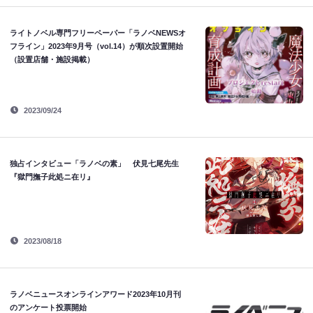
ライトノベル専門フリーペーパー「ラノベNEWSオ
フライン」2023年9月号（vol.14）が順次設置開始
（設置店舗・施設掲載）
2023/09/24
独占インタビュー「ラノベの素」 伏見七尾先生
『獄門撫子此処ニ在リ』
2023/08/18
ラノベニュースオンラインアワード2023年10月刊
のアンケート投票開始