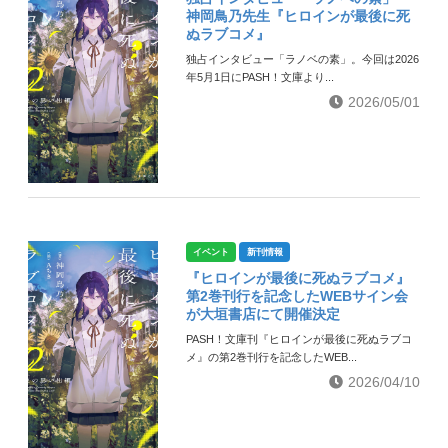
神岡鳥乃先生『ヒロインが最後に死
ぬラブコメ』
独占インタビュー「ラノベの素」。今回は2026
年5月1日にPASH！文庫より...
2026/05/01
イベント
新刊情報
『ヒロインが最後に死ぬラブコメ』
第2巻刊行を記念したWEBサイン会
が大垣書店にて開催決定
PASH！文庫刊『ヒロインが最後に死ぬラブコ
メ』の第2巻刊行を記念したWEB...
2026/04/10