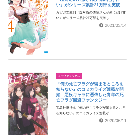
い』がシリーズ累計21万部を突破
ガガガ文庫刊『塩対応の佐藤さんが俺にだけ甘
い』がシリーズ累計21万部を突破し...
2021/03/14
メディアミックス
『俺の死亡フラグが留まるところを
知らない』のコミカライズ連載が開
始 悪役キャラに憑依した青年の死
亡フラグ回避ファンタジー
宝島社単行本『俺の死亡フラグが留まるところ
を知らない』のコミカライズ連載が、...
2020/06/11