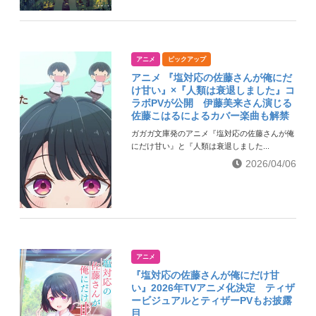
アニメ
ピックアップ
アニメ 『塩対応の佐藤さんが俺にだ
け甘い』×『人類は衰退しました』コ
ラボPVが公開 伊藤美来さん演じる
佐藤こはるによるカバー楽曲も解禁
ガガガ文庫発のアニメ『塩対応の佐藤さんが俺
にだけ甘い』と『人類は衰退しました...
2026/04/06
アニメ
『塩対応の佐藤さんが俺にだけ甘
い』2026年TVアニメ化決定 ティザ
ービジュアルとティザーPVもお披露
目