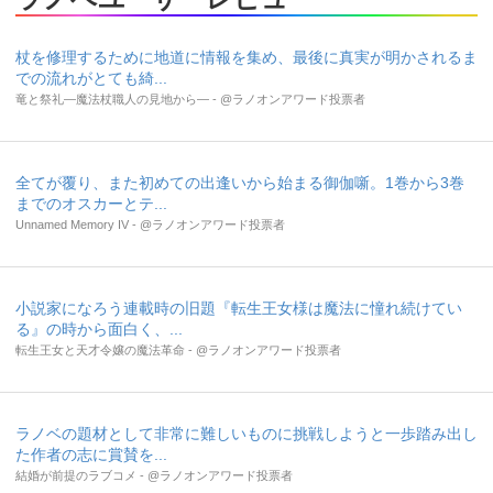
杖を修理するために地道に情報を集め、最後に真実が明かされるま
での流れがとても綺...
竜と祭礼―魔法杖職人の見地から― - @ラノオンアワード投票者
全てが覆り、また初めての出逢いから始まる御伽噺。1巻から3巻
までのオスカーとテ...
Unnamed Memory IV - @ラノオンアワード投票者
小説家になろう連載時の旧題『転生王女様は魔法に憧れ続けてい
る』の時から面白く、...
転生王女と天才令嬢の魔法革命 - @ラノオンアワード投票者
ラノベの題材として非常に難しいものに挑戦しようと一歩踏み出し
た作者の志に賞賛を...
結婚が前提のラブコメ - @ラノオンアワード投票者