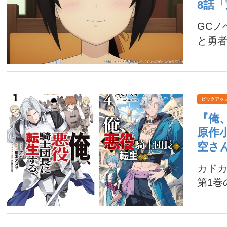
8話
GC
と勇者
ピックアッ
『俺
原作
空さ
カドカ
第1巻