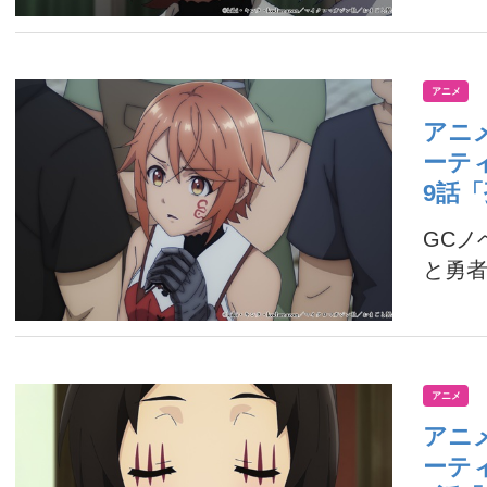
アニメ
アニ
ーテ
9話
GC
と勇者
アニメ
アニ
ーテ