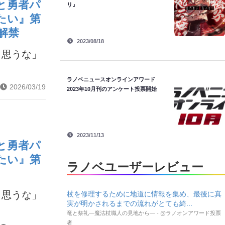
と勇者パ
リ』
たい』第
解禁
2023/08/18
と思うな」
ラノベニュースオンラインアワード
2026/03/19
2023年10月刊のアンケート投票開始
2023/11/13
と勇者パ
たい』第
ラノベユーザーレビュー
と思うな」
杖を修理するために地道に情報を集め、最後に真
実が明かされるまでの流れがとても綺...
竜と祭礼―魔法杖職人の見地から― - @ラノオンアワード投票
者