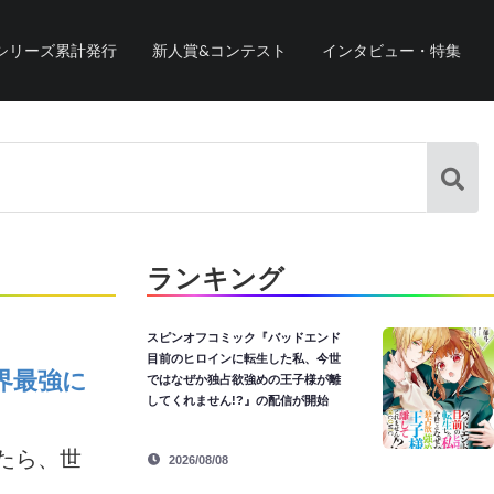
シリーズ累計発行
新人賞&コンテスト
インタビュー・特集
ランキング
スピンオフコミック『バッドエンド
目前のヒロインに転生した私、今世
界最強に
ではなぜか独占欲強めの王子様が離
してくれません!?』の配信が開始
たら、世
2026/08/08