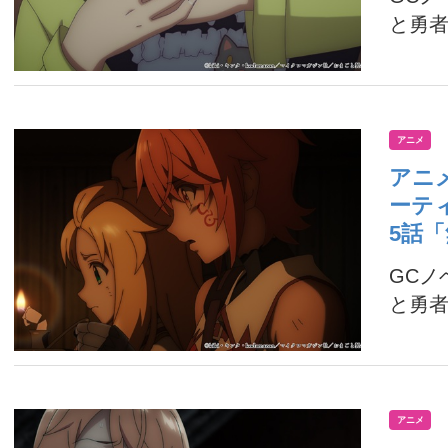
と勇者
アニメ
アニ
ーテ
5話
GC
と勇者
アニメ