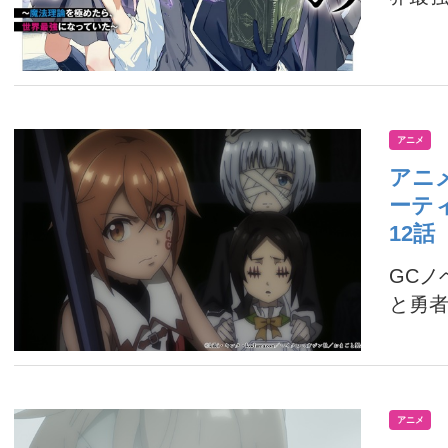
アニメ
アニ
ーテ
12
GC
と勇者
アニメ