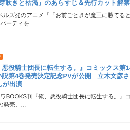
「芽吹きと枯渇」のあらすじ＆先行カット解禁
ノベルズ発のアニメ『「お前ごときが魔王に勝てる
パーティを...
プ
、悪役騎士団長に転生する。』コミックス第1
小説第4巻発売決定記念PVが公開 立木文彦
んが出演
ワBOOKS刊『俺、悪役騎士団長に転生する。』
の発売、...