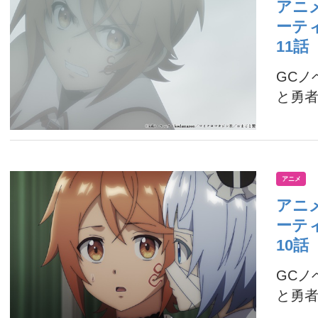
アニ
ーテ
11
GC
と勇者
アニメ
アニ
ーテ
10
GC
と勇者