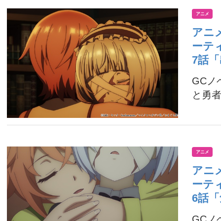
アニメ
アニ
ーテ
7話
GC
と勇者
アニメ
アニ
ーテ
6話
GC