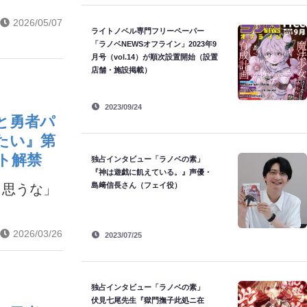
2026/05/07
ライトノベル専門フリーペーパー
「ラノベNEWSオフライン」2023年9
月号（vol.14）が順次設置開始（設置
店舗・施設掲載）
2023/09/24
と勇者パ
たい』第
ト解禁
独占インタビュー「ラノベの素」
『神は遊戯に飢えている。』声優・
島﨑信長さん（フェイ役）
と思うな」
2026/03/26
2023/07/25
独占インタビュー「ラノベの素」
伏見七尾先生『獄門撫子此処ニ在