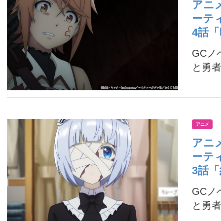
アニ
ーテ
4話
GC
と勇者
アニメ
アニ
ーテ
3話
GC
と勇者