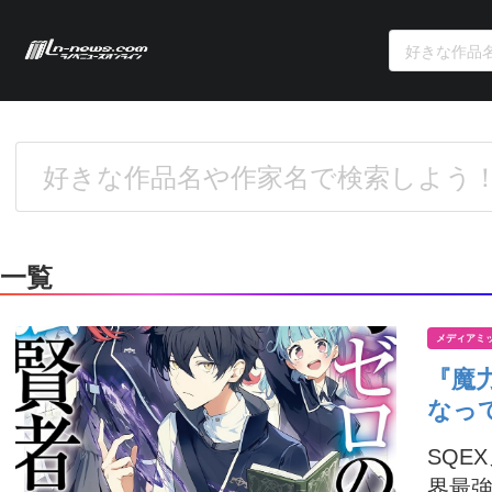
一覧
メディアミ
『魔
なっ
SQE
界最強