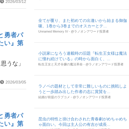
2026/03/12
全てが覆り、また初めての出逢いから始まる御伽
噺。1巻から3巻までのオスカーとテ...
Unnamed Memory IV - @ラノオンアワード投票者
と勇者パ
たい』第
小説家になろう連載時の旧題『転生王女様は魔法
に憧れ続けている』の時から面白く、...
と思うな」
転生王女と天才令嬢の魔法革命 - @ラノオンアワード投票者
2026/03/05
ラノベの題材として非常に難しいものに挑戦しよ
うと一歩踏み出した作者の志に賞賛を...
結婚が前提のラブコメ - @ラノオンアワード投票者
と勇者パ
昆虫の特性と掛け合わされた青春劇がめちゃめち
たい』第
ゃ面白い。今回は主人公の有吉が成長...