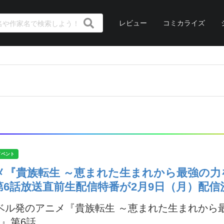
レビュー
コミカライズ
イベント
メ『貴族転生 ～恵まれた生まれから最強の力
第6話放送直前生配信特番が2月9日（月）配信
ベル発のアニメ『貴族転生 ～恵まれた生まれから
』第6話...