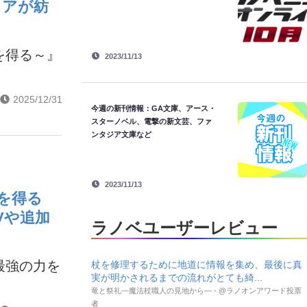
ノアが紡
を得る～』
2023/11/13
2025/12/31
今週の新刊情報：GA文庫、アース・
スターノベル、電撃の新文芸、ファ
ンタジア文庫など
2023/11/13
を得る
Vや追加
ラノベユーザーレビュー
最強の力を
杖を修理するために地道に情報を集め、最後に真
実が明かされるまでの流れがとても綺...
竜と祭礼―魔法杖職人の見地から― - @ラノオンアワード投票
者