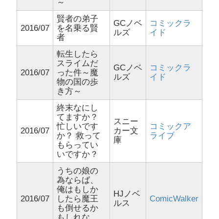
～
賢者の弟子
GCノベ
コミックラ
2016/07
を名乗る賢
ルズ
イド
者
転生したら
スライムだ
GCノベ
コミックラ
2016/07
った件～魔
ルズ
イド
物の国の歩
き方～
終末なにし
てますか？
スニー
忙しいです
コミックア
2016/07
カー文
か？ 救って
ライブ
庫
もらってい
いですか？
うちの娘の
為ならば、
俺はもしか
HJノベ
2016/07
したら魔王
ComicWalker
ルス
も倒せるか
もしれな