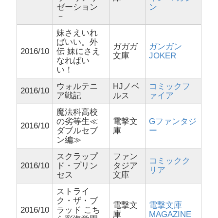
ゼーション
ン
－
妹さえいれ
ばいい。外
ガガガ
ガンガン
2016/10
伝 妹にさえ
文庫
JOKER
なればい
い！
ウォルテニ
HJノベ
コミックフ
2016/10
ア戦記
ルス
ァイア
魔法科高校
の劣等生≪
電撃文
Gファンタジ
2016/10
ダブルセブ
庫
ー
ン編≫
スクラップ
ファン
コミックク
2016/10
ド・プリン
タジア
リア
セス
文庫
ストライ
ク・ザ・ブ
電撃文
電撃文庫
2016/10
ラッド こち
庫
MAGAZINE