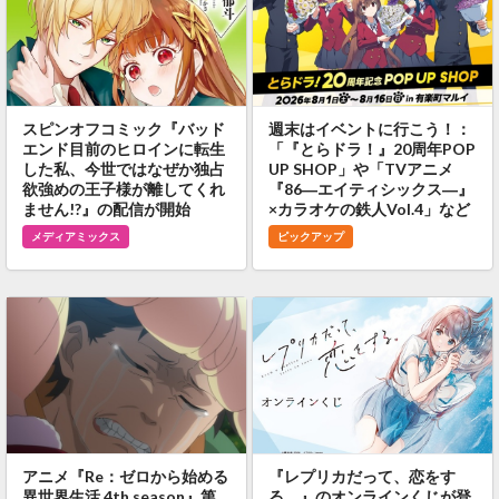
スピンオフコミック『バッド
週末はイベントに行こう！：
エンド目前のヒロインに転生
「『とらドラ！』20周年POP
した私、今世ではなぜか独占
UP SHOP」や「TVアニメ
欲強めの王子様が離してくれ
『86―エイティシックス―』
ません!?』の配信が開始
×カラオケの鉄人Vol.4」など
メディアミックス
ピックアップ
アニメ『Re：ゼロから始める
『レプリカだって、恋をす
異世界生活 4th season』第
る。』のオンラインくじが登