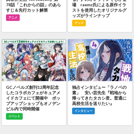
78話「これからの話」のあら
場 raemz氏による原作イラ
すじ＆先行カット解禁
ストを使用したオリジナルグ
ッズがラインナップ
アニメ
グッズ
GCノベルズ創刊12周年記念
独占インタビュー「ラノベの
したコラボカフェがキュアメ
素」 安い芸先生『戦地から
イドカフェにて開催中 ポッ
帰ってきたタカシ君。普通に
プアップショップもオノデン
高校生活を送りたい』
ビル内で同時開催
インタビュー
イベント