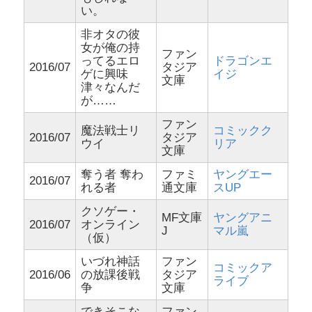
い。
非オタの彼
女が俺の持
ファン
ってるエロ
ドラゴンエ
2016/07
タジア
ゲに興味
イジ
文庫
津々なんだ
が……
ファン
魔法戦士リ
コミックク
2016/07
タジア
ウイ
リア
文庫
奪う者 奪わ
ファミ
ヤングエー
2016/07
れる者
通文庫
スUP
クソゲー・
MF文庫
ヤングアニ
2016/07
オンライン
J
マル嵐
（仮）
いづれ神話
ファン
コミックア
2016/06
の放課後戦
タジア
ライブ
争
文庫
できそこな
ファン