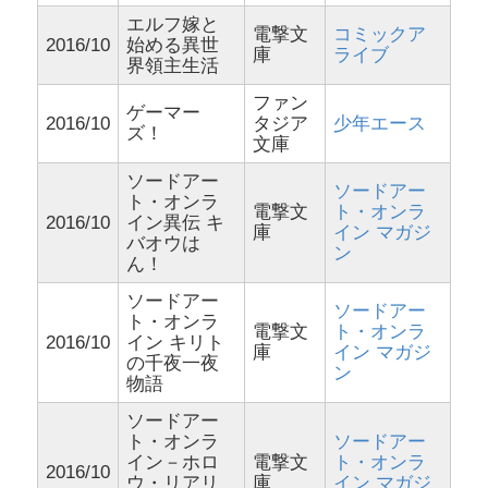
エルフ嫁と
電撃文
コミックア
2016/10
始める異世
庫
ライブ
界領主生活
ファン
ゲーマー
2016/10
タジア
少年エース
ズ！
文庫
ソードアー
ソードアー
ト・オンラ
電撃文
ト・オンラ
2016/10
イン異伝 キ
庫
イン マガジ
バオウは
ン
ん！
ソードアー
ソードアー
ト・オンラ
電撃文
ト・オンラ
2016/10
イン キリト
庫
イン マガジ
の千夜一夜
ン
物語
ソードアー
ト・オンラ
ソードアー
イン－ホロ
電撃文
ト・オンラ
2016/10
ウ・リアリ
庫
イン マガジ