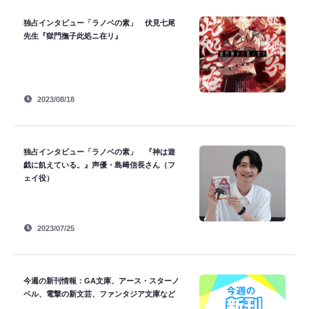
独占インタビュー「ラノベの素」 伏見七尾
先生『獄門撫子此処ニ在リ』
2023/08/18
独占インタビュー「ラノベの素」 『神は遊
戯に飢えている。』声優・島﨑信長さん（フ
ェイ役）
2023/07/25
今週の新刊情報：GA文庫、アース・スターノ
ベル、電撃の新文芸、ファンタジア文庫など