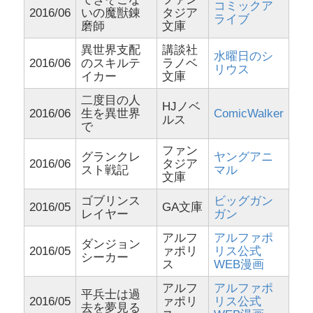
コミックア
2016/06
いの魔獣錬
タジア
ライブ
磨師
文庫
異世界支配
講談社
水曜日のシ
2016/06
のスキルテ
ラノベ
リウス
イカー
文庫
二度目の人
HJノベ
2016/06
生を異世界
ComicWalker
ルス
で
ファン
グランクレ
ヤングアニ
2016/06
タジア
スト戦記
マル
文庫
ゴブリンス
ビッグガン
2016/05
GA文庫
レイヤー
ガン
アルフ
アルファポ
ダンジョン
2016/05
ァポリ
リス公式
シーカー
ス
WEB漫画
アルフ
アルファポ
平兵士は過
2016/05
ァポリ
リス公式
去を夢見る