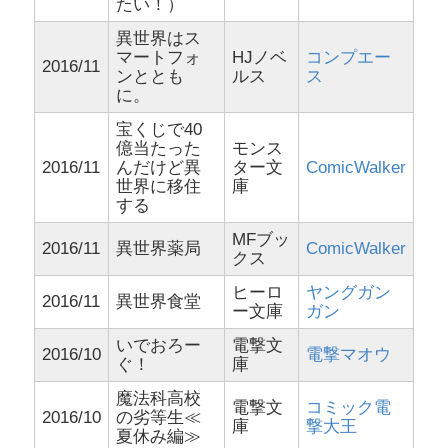
たい！）
異世界はス
マートフォ
HJノベ
コンプエー
2016/11
ンととも
ルス
ス
に。
宝くじで40
億当たった
モンス
2016/11
んだけど異
ター文
ComicWalker
世界に移住
庫
する
MFブッ
2016/11
異世界薬局
ComicWalker
クス
ヒーロ
ヤングガン
2016/11
異世界食堂
ー文庫
ガン
いでおろー
電撃文
2016/10
電撃マオウ
ぐ！
庫
魔法科高校
電撃文
コミック電
2016/10
の劣等生≪
庫
撃大王
夏休み編≫