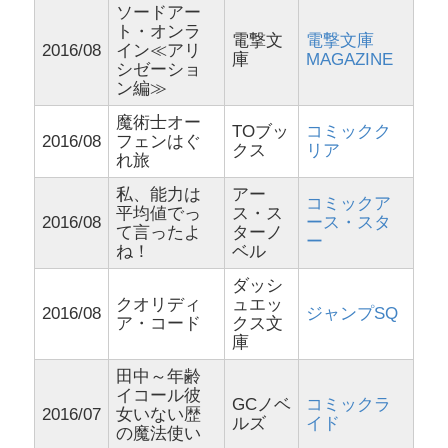
ソードアー
ト・オンラ
電撃文
電撃文庫
2016/08
イン≪アリ
庫
MAGAZINE
シゼーショ
ン編≫
魔術士オー
TOブッ
コミックク
2016/08
フェンはぐ
クス
リア
れ旅
私、能力は
アー
コミックア
平均値でっ
ス・ス
2016/08
ース・スタ
て言ったよ
ターノ
ー
ね！
ベル
ダッシ
クオリディ
ュエッ
2016/08
ジャンプSQ
ア・コード
クス文
庫
田中～年齢
イコール彼
GCノベ
コミックラ
2016/07
女いない歴
ルズ
イド
の魔法使い