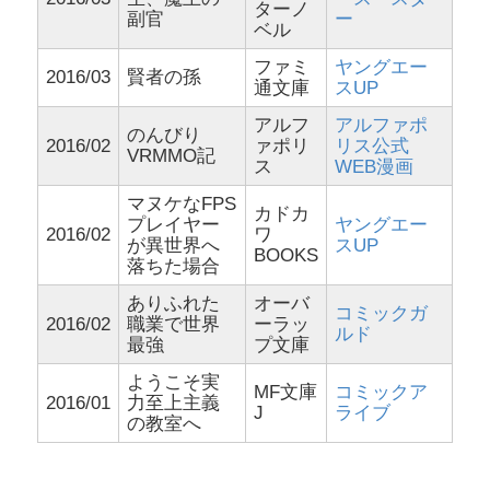
ターノ
副官
ー
ベル
ファミ
ヤングエー
2016/03
賢者の孫
通文庫
スUP
アルフ
アルファポ
のんびり
2016/02
ァポリ
リス公式
VRMMO記
ス
WEB漫画
マヌケなFPS
カドカ
プレイヤー
ヤングエー
2016/02
ワ
が異世界へ
スUP
BOOKS
落ちた場合
ありふれた
オーバ
コミックガ
2016/02
職業で世界
ーラッ
ルド
最強
プ文庫
ようこそ実
MF文庫
コミックア
2016/01
力至上主義
J
ライブ
の教室へ