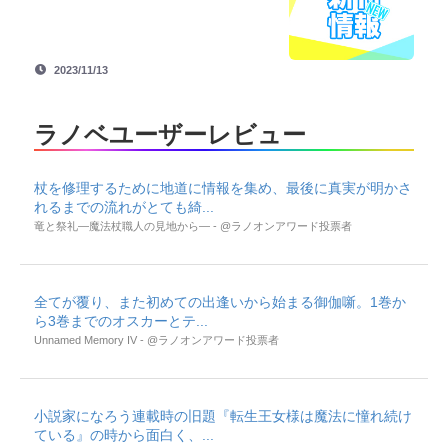
2023/11/13
ラノベユーザーレビュー
杖を修理するために地道に情報を集め、最後に真実が明かさ
れるまでの流れがとても綺...
竜と祭礼―魔法杖職人の見地から― - @ラノオンアワード投票者
全てが覆り、また初めての出逢いから始まる御伽噺。1巻か
ら3巻までのオスカーとテ...
Unnamed Memory IV - @ラノオンアワード投票者
小説家になろう連載時の旧題『転生王女様は魔法に憧れ続け
ている』の時から面白く、...