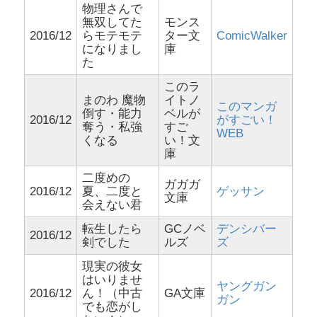
物理さんで
無双してた
モンス
2016/12
らモテモテ
ター文
ComicWalker
になりまし
庫
た
このラ
まのわ 魔物
イトノ
このマンガ
倒す・能力
ベルが
2016/12
がすごい！
奪う・私強
すご
WEB
くなる
い！文
庫
二度めの
ガガガ
2016/12
夏、二度と
ゲッサン
文庫
会えない君
転生したら
GCノベ
デンシバー
2016/12
剣でした
ルズ
ズ
現実の彼女
はいりませ
ヤングガン
2016/12
ん！（中古
GA文庫
ガン
でも恋がし