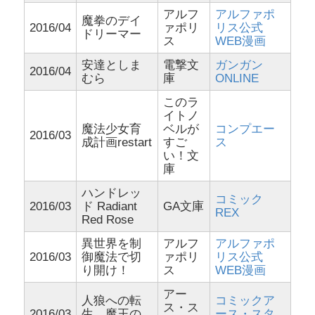
アルフ
アルファポ
魔拳のデイ
2016/04
ァポリ
リス公式
ドリーマー
ス
WEB漫画
安達としま
電撃文
ガンガン
2016/04
むら
庫
ONLINE
このラ
イトノ
魔法少女育
ベルが
コンプエー
2016/03
成計画restart
すご
ス
い！文
庫
ハンドレッ
コミック
2016/03
ド Radiant
GA文庫
REX
Red Rose
異世界を制
アルフ
アルファポ
2016/03
御魔法で切
ァポリ
リス公式
り開け！
ス
WEB漫画
アー
人狼への転
コミックア
ス・ス
2016/03
生、魔王の
ース・スタ