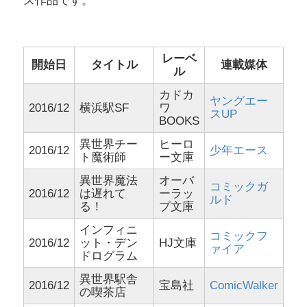
ズ作品です。
レーベ
開始日
タイトル
連載媒体
ル
カドカ
ヤングエー
2016/12
横浜駅SF
ワ
スUP
BOOKS
異世界チー
ヒーロ
2016/12
少年エース
ト魔術師
ー文庫
異世界魔法
オーバ
コミックガ
2016/12
は遅れて
ーラッ
ルド
る！
プ文庫
インフィニ
コミックフ
2016/12
ット・デン
HJ文庫
ァイア
ドログラム
異世界駅舎
2016/12
宝島社
ComicWalker
の喫茶店