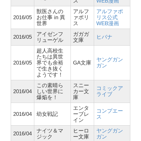
ス
WEB漫画
獣医さんの
アルフ
アルファポ
2016/05
お仕事 in 異
ァポリ
リス公式
世界
ス
WEB漫画
アイゼンフ
ガガガ
2016/05
ヒバナ
リューゲル
文庫
超人高校生
たちは異世
ヤングガン
2016/05
界でも余裕
GA文庫
ガン
で生き抜く
ようです！
この素晴ら
スニー
コミックア
2016/04
しい世界に
カー文
ライブ
爆焔を！
庫
エンタ
コンプエー
2016/04
幼女戦記
ーブレ
ス
イン
ナイツ＆マ
ヒーロ
ヤングガン
2016/04
ジック
ー文庫
ガン