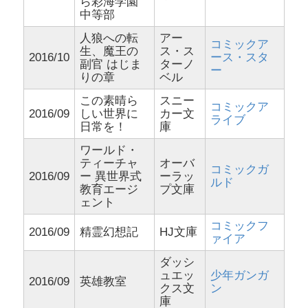
ら彩海学園
中等部
人狼への転
アー
コミックア
生、魔王の
ス・ス
2016/10
ース・スタ
副官 はじま
ターノ
ー
りの章
ベル
この素晴ら
スニー
コミックア
2016/09
しい世界に
カー文
ライブ
日常を！
庫
ワールド・
ティーチャ
オーバ
コミックガ
2016/09
ー 異世界式
ーラッ
ルド
教育エージ
プ文庫
ェント
コミックフ
2016/09
精霊幻想記
HJ文庫
ァイア
ダッシ
ュエッ
少年ガンガ
2016/09
英雄教室
クス文
ン
庫