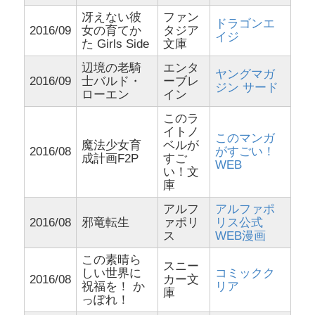
冴えない彼
ファン
ドラゴンエ
2016/09
女の育てか
タジア
イジ
た Girls Side
文庫
辺境の老騎
エンタ
ヤングマガ
2016/09
士バルド・
ーブレ
ジン サード
ローエン
イン
このラ
イトノ
このマンガ
魔法少女育
ベルが
2016/08
がすごい！
成計画F2P
すご
WEB
い！文
庫
アルフ
アルファポ
2016/08
邪竜転生
ァポリ
リス公式
ス
WEB漫画
この素晴ら
スニー
しい世界に
コミックク
2016/08
カー文
祝福を！ か
リア
庫
っぽれ！