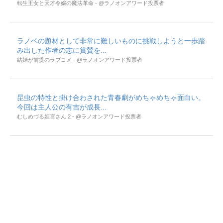
転生王女と天才令嬢の魔法革命 - @ラノオンアワード投票者
ラノベの題材として非常に難しいものに挑戦しようと一歩踏
み出した作者の志に賞賛を...
結婚が前提のラブコメ - @ラノオンアワード投票者
昆虫の特性と掛け合わされた青春劇がめちゃめちゃ面白い。
今回は主人公の有吉が成長...
むしめづる姫宮さん 2 - @ラノオンアワード投票者