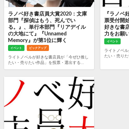
ラノベ好き書店員大賞2020：文庫
『ラノベ好
部門『探偵はもう、死んでい
票受付開
る。』、単行本部門『リアデイル
好きな書
の大地にて』『Unnamed
力をお願
Memory』が第1位に輝く
イベント
イベント
ピックアップ
ライトノベル
たい・売りた
ライトノベルが好きな書店員が「今ぜひ推し
たい・売りたい作品」を投票・選出する...