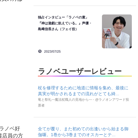
独占インタビュー「ラノベの素」
『神は遊戯に飢えている。』声優・
島﨑信長さん（フェイ役）
2023/07/25
ラノベユーザーレビュー
杖を修理するために地道に情報を集め、最後に
真実が明かされるまでの流れがとても綺...
竜と祭礼―魔法杖職人の見地から― - @ラノオンアワード投
票者
『ラノベ好
全てが覆り、また初めての出逢いから始まる御
伽噺。1巻から3巻までのオスカーとテ...
書店員の方