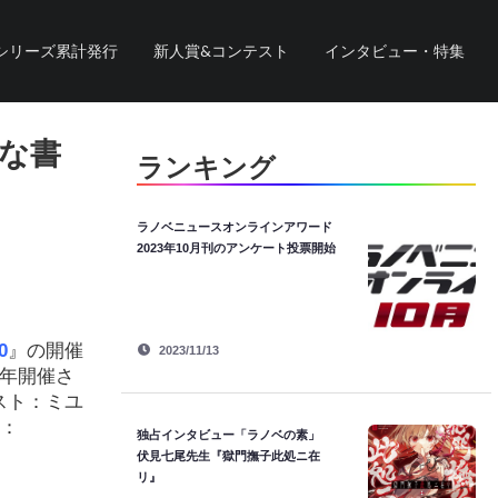
シリーズ累計発行
新人賞&コンテスト
インタビュー・特集
きな書
ランキング
ラノベニュースオンラインアワード
2023年10月刊のアンケート投票開始
0
』の開催
2023/11/13
昨年開催さ
スト：ミユ
ト：
独占インタビュー「ラノベの素」
伏見七尾先生『獄門撫子此処ニ在
リ』