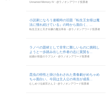
Unnamed Memory IV - @ラノオンアワード投票者
小説家になろう連載時の旧題『転生王女様は魔
法に憧れ続けている』の時から面白く、...
転生王女と天才令嬢の魔法革命 - @ラノオンアワード投票者
ラノベの題材として非常に難しいものに挑戦し
ようと一歩踏み出した作者の志に賞賛を...
結婚が前提のラブコメ - @ラノオンアワード投票者
昆虫の特性と掛け合わされた青春劇がめちゃめ
ちゃ面白い。今回は主人公の有吉が成長...
むしめづる姫宮さん 2 - @ラノオンアワード投票者