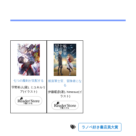
七つの魔剣が支配する
航宙軍士官、冒険者にな
る
宇野朴人(著), ミユキルリ
ア(イラスト)
伊藤暖彦(著), himesuz(イ
ラスト)
ラノベ好き書店員大賞