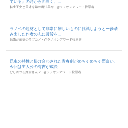
ている』の時から面白く、...
転生王女と天才令嬢の魔法革命 - @ラノオンアワード投票者
ラノベの題材として非常に難しいものに挑戦しようと一歩踏
み出した作者の志に賞賛を...
結婚が前提のラブコメ - @ラノオンアワード投票者
昆虫の特性と掛け合わされた青春劇がめちゃめちゃ面白い。
今回は主人公の有吉が成長...
むしめづる姫宮さん 2 - @ラノオンアワード投票者