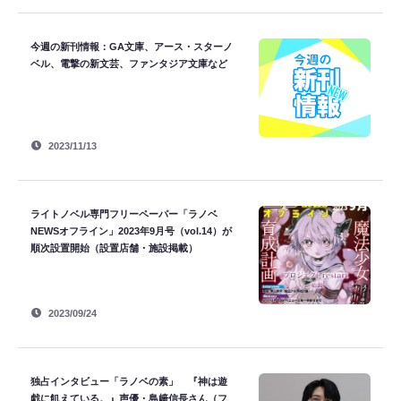
今週の新刊情報：GA文庫、アース・スターノ
ベル、電撃の新文芸、ファンタジア文庫など
2023/11/13
ライトノベル専門フリーペーパー「ラノベ
NEWSオフライン」2023年9月号（vol.14）が
順次設置開始（設置店舗・施設掲載）
2023/09/24
独占インタビュー「ラノベの素」 『神は遊
戯に飢えている。』声優・島﨑信長さん（フ