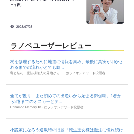
ェイ役）
2023/07/25
ラノベユーザーレビュー
杖を修理するために地道に情報を集め、最後に真実が明かさ
れるまでの流れがとても綺...
竜と祭礼―魔法杖職人の見地から― - @ラノオンアワード投票者
全てが覆り、また初めての出逢いから始まる御伽噺。1巻か
ら3巻までのオスカーとテ...
Unnamed Memory IV - @ラノオンアワード投票者
小説家になろう連載時の旧題『転生王女様は魔法に憧れ続け