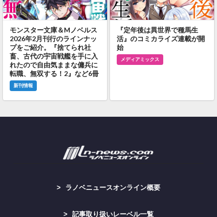
モンスター文庫＆Mノベルス
『定年後は異世界で種馬生
2026年2月刊行のラインナッ
活』のコミカライズ連載が開
プをご紹介。『捨てられ社
始
畜、古代の宇宙戦艦を手に入
メディアミックス
れたので自由気ままな傭兵に
転職、無双する！2』など6冊
新刊情報
ラノベニュースオンライン概要
記事取り扱いレーベル一覧