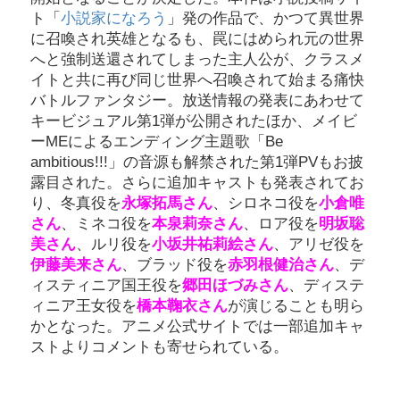
ト「
小説家になろう
」発の作品で、かつて異世界
に召喚され英雄となるも、罠にはめられ元の世界
へと強制送還されてしまった主人公が、クラスメ
イトと共に再び同じ世界へ召喚されて始まる痛快
バトルファンタジー。放送情報の発表にあわせて
キービジュアル第1弾が公開されたほか、メイビ
ーMEによるエンディング主題歌「Be
ambitious!!!」の音源も解禁された第1弾PVもお披
露目された。さらに追加キャストも発表されてお
り、冬真役を
永塚拓馬さん
、シロネコ役を
小倉唯
さん
、ミネコ役を
本泉莉奈さん
、ロア役を
明坂聡
美さん
、ルリ役を
小坂井祐莉絵さん
、アリゼ役を
伊藤美来さん
、ブラッド役を
赤羽根健治さん
、デ
ィスティニア国王役を
郷田ほづみさん
、ディステ
ィニア王女役を
橋本鞠衣さん
が演じることも明ら
かとなった。アニメ公式サイトでは一部追加キャ
ストよりコメントも寄せられている。