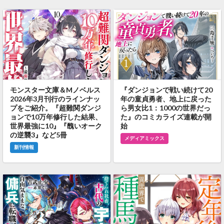
モンスター文庫＆Mノベルス
『ダンジョンで戦い続けて20
2026年3月刊行のラインナッ
年の童貞勇者、地上に戻った
プをご紹介。『超難関ダンジ
ら男女比1：1000の世界だっ
ョンで10万年修行した結果、
た』のコミカライズ連載が開
世界最強に10』『醜いオーク
始
の逆襲3』など5冊
メディアミックス
新刊情報