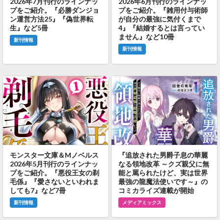
2026年7月刊行のラインナッ
2026年6月刊行のラインナッ
プをご紹介。『必勝ダンジョ
プをご紹介。『雑用付与術師
ン運営方法25』『偽世界転
が自分の最強に気付くまで
生』など5冊
4』『結婚するとは言ってい
ません』など10冊
新刊情報
新刊情報
モンスター文庫＆Mノベルス
『追放された男爵子息の華麗
2026年5月刊行のラインナッ
なる領地改革 ～クズ親父に無
プをご紹介。『悪役王女の剃
能と罵られたけど、実は世界
毛係』『愛さないといわれま
最強の龍魔法使いです～』の
しても7』など7冊
コミカライズ連載が開始
新刊情報
メディアミックス