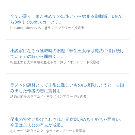
全てが覆り、また初めての出逢いから始まる御伽噺。1巻か
ら3巻までのオスカーとテ...
Unnamed Memory IV - @ラノオンアワード投票者
小説家になろう連載時の旧題『転生王女様は魔法に憧れ続け
ている』の時から面白く、...
転生王女と天才令嬢の魔法革命 - @ラノオンアワード投票者
ラノベの題材として非常に難しいものに挑戦しようと一歩踏
み出した作者の志に賞賛を...
結婚が前提のラブコメ - @ラノオンアワード投票者
昆虫の特性と掛け合わされた青春劇がめちゃめちゃ面白い。
今回は主人公の有吉が成長...
むしめづる姫宮さん 2 - @ラノオンアワード投票者