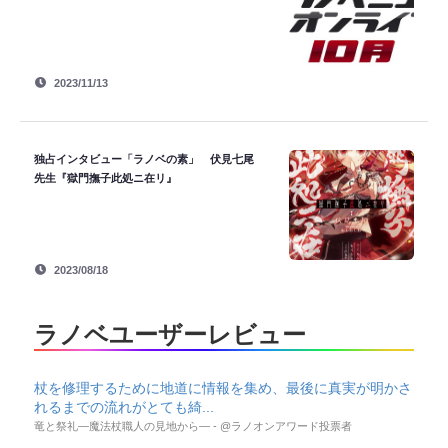
2023/11/13
独占インタビュー「ラノベの素」 伏見七尾
先生『獄門撫子此処ニ在リ』
2023/08/18
ラノベユーザーレビュー
杖を修理するために地道に情報を集め、最後に真実が明かさ
れるまでの流れがとても綺...
竜と祭礼―魔法杖職人の見地から― - @ラノオンアワード投票者