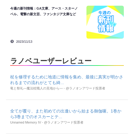
今週の新刊情報：GA文庫、アース・スターノ
ベル、電撃の新文芸、ファンタジア文庫など
2023/11/13
ラノベユーザーレビュー
杖を修理するために地道に情報を集め、最後に真実が明かさ
れるまでの流れがとても綺...
竜と祭礼―魔法杖職人の見地から― - @ラノオンアワード投票者
全てが覆り、また初めての出逢いから始まる御伽噺。1巻か
ら3巻までのオスカーとテ...
Unnamed Memory IV - @ラノオンアワード投票者