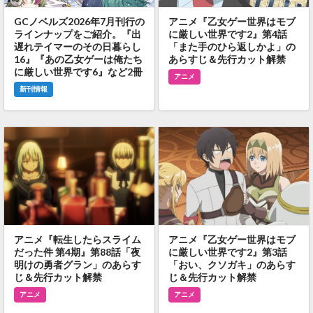
GCノベルズ2026年7月刊行の
アニメ『乙女ゲー世界はモブ
ラインナップをご紹介。『出
に厳しい世界です2』第4話
遅れテイマーのその日暮らし
「また手のひら返しかよ」の
16』『あの乙女ゲーは俺たち
あらすじ＆先行カット解禁
に厳しい世界です6』など2冊
アニメ
新刊情報
アニメ『転生したらスライム
アニメ『乙女ゲー世界はモブ
だった件 第4期』第88話「夜
に厳しい世界です2』第3話
明けの勇者グラン」のあらす
「おい、クソガキ」のあらす
じ＆先行カット解禁
じ＆先行カット解禁
アニメ
アニメ