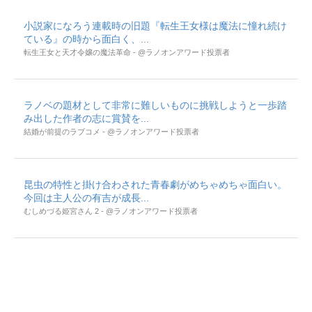
小説家になろう連載時の旧題『転生王女様は魔法に憧れ続け
ている』の時から面白く、...
転生王女と天才令嬢の魔法革命 - @ラノオンアワード投票者
ラノベの題材として非常に難しいものに挑戦しようと一歩踏
み出した作者の志に賞賛を...
結婚が前提のラブコメ - @ラノオンアワード投票者
昆虫の特性と掛け合わされた青春劇がめちゃめちゃ面白い。
今回は主人公の有吉が成長...
むしめづる姫宮さん 2 - @ラノオンアワード投票者