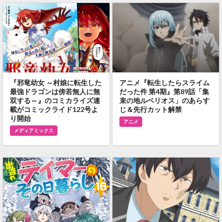
『邪竜幼女 ～村娘に転生した
アニメ『転生したらスライム
最強ドラゴンは傍若無人に無
だった件 第4期』第89話「集
双する～』のコミカライズ連
束の地ルベリオス」のあらす
載がコミックライド122号よ
じ＆先行カット解禁
り開始
アニメ
メディアミックス