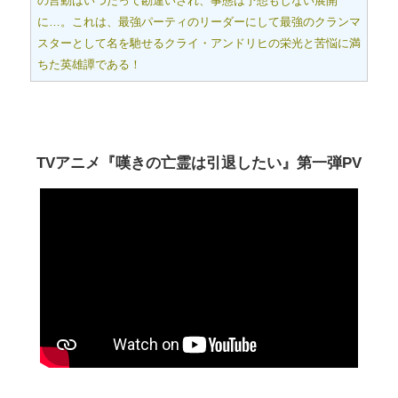
の言動はいつだって勘違いされ、事態は予想もしない展開
に…。これは、最強パーティのリーダーにして最強のクランマ
スターとして名を馳せるクライ・アンドリヒの栄光と苦悩に満
ちた英雄譚である！
TVアニメ『嘆きの亡霊は引退したい』第一弾PV