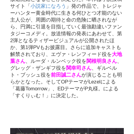
サイト「
小説家になろう
」発の作品で、トレジャ
ーハンター黄金時代に生きる何ひとつ才能のない
主人公が、周囲の期待と命の危険に晒されなが
ら、円満に引退を目指していく最強勘違いファン
タジーコメディ。放送情報の発表にあわせて、第
2弾となるティザービジュアルが公開されたほ
か、第1弾PVもお披露目。さらに追加キャストも
解禁されており、エヴァ・レンフィード役を
大地
葉さん
、ルーダ・ルンベック役を
関根明良さん
、
グレッグ・ザンギフ役を
関幸司さん
、ギルベル
ト・ブッシュ役を
前田誠二さん
が演じることも明
らかとなった。そしてOPテーマがLezelによる
「葛藤Tomorrow」、EDテーマがP丸様。による
「すくりぃむ！」に決定した。