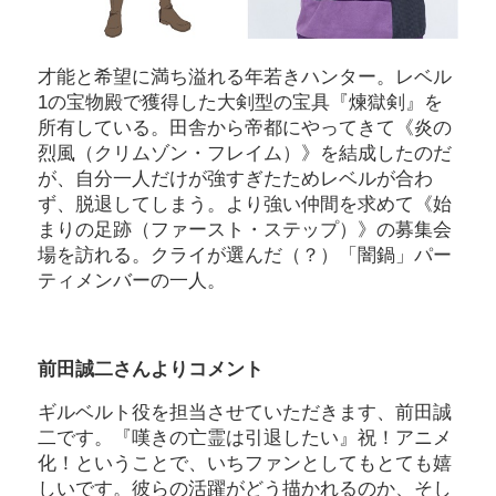
才能と希望に満ち溢れる年若きハンター。レベル
1の宝物殿で獲得した大剣型の宝具『煉獄剣』を
所有している。田舎から帝都にやってきて《炎の
烈風（クリムゾン・フレイム）》を結成したのだ
が、自分一人だけが強すぎたためレベルが合わ
ず、脱退してしまう。より強い仲間を求めて《始
まりの足跡（ファースト・ステップ）》の募集会
場を訪れる。クライが選んだ（？）「闇鍋」パー
ティメンバーの一人。
前田誠二さんよりコメント
ギルベルト役を担当させていただきます、前田誠
二です。『嘆きの亡霊は引退したい』祝！アニメ
化！ということで、いちファンとしてもとても嬉
しいです。彼らの活躍がどう描かれるのか、そし