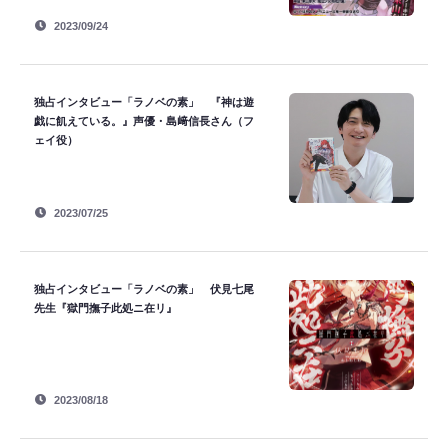
2023/09/24
独占インタビュー「ラノベの素」 『神は遊
戯に飢えている。』声優・島﨑信長さん（フ
ェイ役）
2023/07/25
独占インタビュー「ラノベの素」 伏見七尾
先生『獄門撫子此処ニ在リ』
2023/08/18