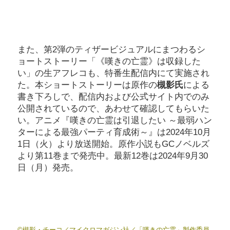
また、第2弾のティザービジュアルにまつわるシ
ョートストーリー「《嘆きの亡霊》は収録した
い」の生アフレコも、特番生配信内にて実施され
た。本ショートストーリーは原作の
槻影氏
による
書き下ろしで、配信内および公式サイト内でのみ
公開されているので、あわせて確認してもらいた
い。アニメ『嘆きの亡霊は引退したい ～最弱ハン
ターによる最強パーティ育成術～』は2024年10月
1日（火）より放送開始。原作小説もGCノベルズ
より第11巻まで発売中。最新12巻は2024年9月30
日（月）発売。
©槻影・チーコ／マイクロマガジン社／「嘆きの亡霊」製作委員