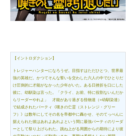
【イントロダクション】
トレジャーハンターになろうぜ。目指すはただひとつ、世界最
強の英雄だ。かつてそんな誓いを交わした六人の中でひとりだ
け圧倒的に才能がなかった少年がいた。ある日挫折を口にした
彼に、幼馴染は言った。「クライ、お前、特に役割ないんだか
らリーダーやれよ」 才能があり過ぎる怪物達（=幼馴染達）
で結成されたパーティ《嘆きの亡霊（ストレンジ・グリー
フ）》は数年にしてその名を帝都中に轟かせ、そのてっぺんに
据えられた彼はあれよあれよという間に最強パーティのリーダ
ーとして祭り上げられた。跳ね上がる周囲からの期待により彼