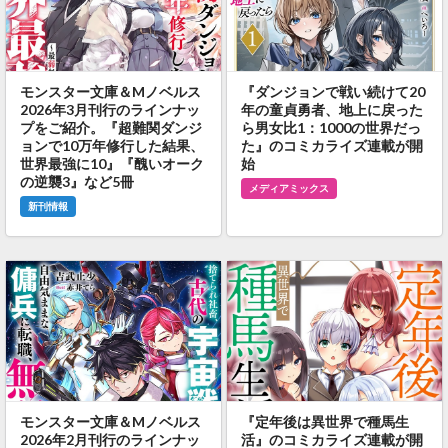
モンスター文庫＆Mノベルス
『ダンジョンで戦い続けて20
2026年3月刊行のラインナッ
年の童貞勇者、地上に戻った
プをご紹介。『超難関ダンジ
ら男女比1：1000の世界だっ
ョンで10万年修行した結果、
た』のコミカライズ連載が開
世界最強に10』『醜いオーク
始
の逆襲3』など5冊
メディアミックス
新刊情報
モンスター文庫＆Mノベルス
『定年後は異世界で種馬生
2026年2月刊行のラインナッ
活』のコミカライズ連載が開