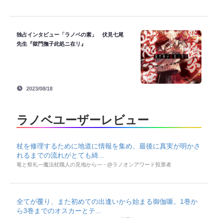
独占インタビュー「ラノベの素」 伏見七尾
先生『獄門撫子此処ニ在リ』
2023/08/18
ラノベユーザーレビュー
杖を修理するために地道に情報を集め、最後に真実が明かさ
れるまでの流れがとても綺...
竜と祭礼―魔法杖職人の見地から― - @ラノオンアワード投票者
全てが覆り、また初めての出逢いから始まる御伽噺。1巻か
ら3巻までのオスカーとテ...