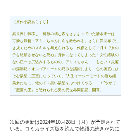
【原作小説あらすじ】
異世界に転移し、魔獣の棲む森をさまよっていた清水正一は、
可憐な妖精・アミィちゃんに命を救われる。さらに異世界で生
き抜くためのスキルを与えられるも、代償として「月１で女の
子を絶頂させないと死ぬ」身体になってしまった！女性経験の
ない正一は尻込みするものの、アミィちゃん――もとい＜災厄
の淫溺妃・オルゴアミー＞の巧みな話術により、心の奥底にひ
そむ欲望に正直になっていく。“人生イージーモードの勝ち組
美女たちに、俺のドス黒い欲望をぶつけてやる……！”やがて
『魔窟の王』と恐れられる男の異世界開拓記、開幕。
次回の更新は2024年10月28日（月）が予定されて
いる。コミカライズ版を読んで物語の続きが気に