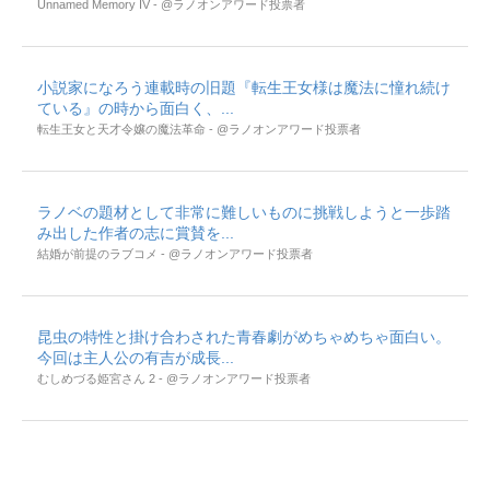
Unnamed Memory IV - @ラノオンアワード投票者
小説家になろう連載時の旧題『転生王女様は魔法に憧れ続け
ている』の時から面白く、...
転生王女と天才令嬢の魔法革命 - @ラノオンアワード投票者
ラノベの題材として非常に難しいものに挑戦しようと一歩踏
み出した作者の志に賞賛を...
結婚が前提のラブコメ - @ラノオンアワード投票者
昆虫の特性と掛け合わされた青春劇がめちゃめちゃ面白い。
今回は主人公の有吉が成長...
むしめづる姫宮さん 2 - @ラノオンアワード投票者