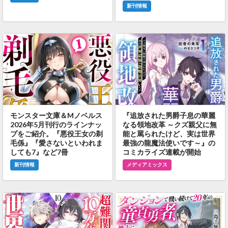
新刊情報
モンスター文庫＆Mノベルス
『追放された男爵子息の華麗
2026年5月刊行のラインナッ
なる領地改革 ～クズ親父に無
プをご紹介。『悪役王女の剃
能と罵られたけど、実は世界
毛係』『愛さないといわれま
最強の龍魔法使いです～』の
しても7』など7冊
コミカライズ連載が開始
新刊情報
メディアミックス