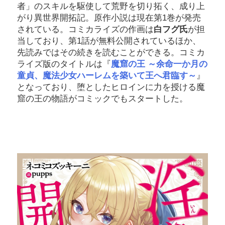
者」のスキルを駆使して荒野を切り拓く、成り上
がり異世界開拓記。原作小説は現在第1巻が発売
されている。コミカライズの作画は
白フグ氏
が担
当しており、第1話が無料公開されているほか、
先読みではその続きを読むことができる。コミカ
ライズ版のタイトルは『
魔窟の王 ～余命一か月の
童貞、魔法少女ハーレムを築いて王へ君臨す～
』
となっており、堕としたヒロインに力を授ける魔
窟の王の物語がコミックでもスタートした。