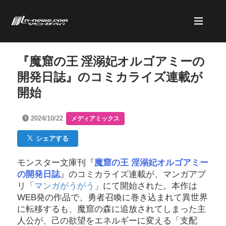
『魔窟の王 淫溺妃オルゴアミーの
開発日誌』のコミカライズ連載が
開始
2024/10/22
メディアミックス
シェアする
モンスター文庫刊『
魔窟の王 淫溺妃オルゴアミー
の開発日誌
』のコミカライズ連載が、マンガアプ
リ「
マンガがうがう
」にて開始された。本作は
WEB発の作品で、勇者召喚に巻き込まれて異世界
に転移するも、魔窟の森に追放されてしまった主
人公が、己の欲望をエネルギーに変える「支配