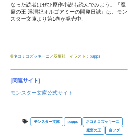
なった読者はぜひ原作小説も読んでみよう。『魔
窟の王 淫溺妃オルゴアミーの開発日誌』は、モン
スター文庫より第1巻が発売中。
©
ネコミコズッキーニ
／双葉社 イラスト：
pupps
[
関連サイト]
モンスター文庫公式サイト
モンスター文庫
pupps
ネコミコズッキーニ
魔窟の王
白フグ