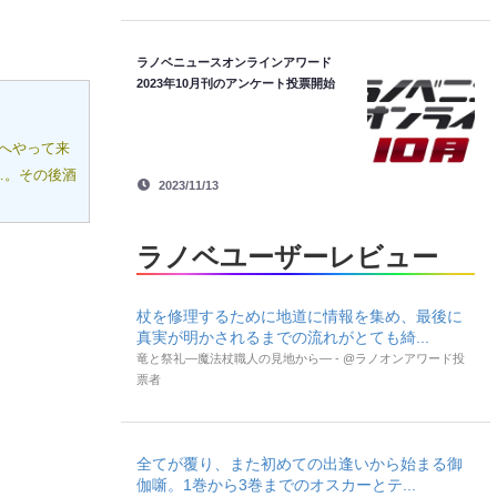
ラノベニュースオンラインアワード
2023年10月刊のアンケート投票開始
へやって来
…。その後酒
2023/11/13
ラノベユーザーレビュー
杖を修理するために地道に情報を集め、最後に
真実が明かされるまでの流れがとても綺...
竜と祭礼―魔法杖職人の見地から― - @ラノオンアワード投
票者
全てが覆り、また初めての出逢いから始まる御
伽噺。1巻から3巻までのオスカーとテ...