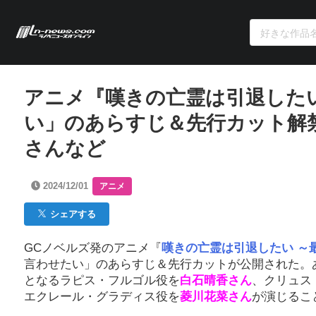
アニメ『嘆きの亡霊は引退した
い」のあらすじ＆先行カット解
さんなど
2024/12/01
アニメ
シェアする
GCノベルズ発のアニメ『
嘆きの亡霊は引退したい ～
言わせたい」のあらすじ＆先行カットが公開された。あ
となるラピス・フルゴル役を
白石晴香さん
、クリュス
エクレール・グラディス役を
菱川花菜さん
が演じるこ