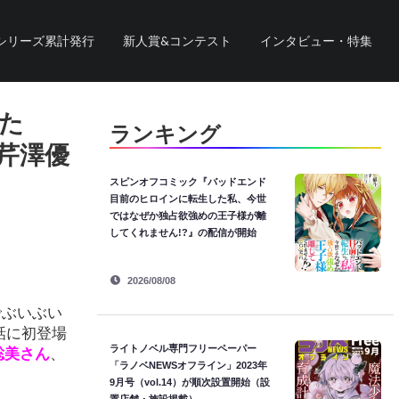
シリーズ累計発行
新人賞&コンテスト
インタビュー・特集
た
ランキング
芹澤優
スピンオフコミック『バッドエンド
目前のヒロインに転生した私、今世
ではなぜか独占欲強めの王子様が離
してくれません!?』の配信が開始
2026/08/08
でぶいぶい
話に初登場
ライトノベル専門フリーペーパー
聡美さん
、
「ラノベNEWSオフライン」2023年
9月号（vol.14）が順次設置開始（設