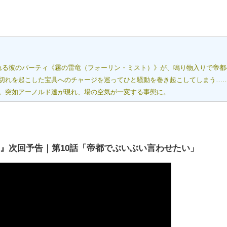
れる彼のパーティ《霧の雷竜（フォーリン・ミスト）》が、鳴り物入りで帝都
切れを起こした宝具へのチャージを巡ってひと騒動を巻き起こしてしまう…
。突如アーノルド達が現れ、場の空気が一変する事態に。
い』次回予告｜第10話「帝都でぶいぶい言わせたい」