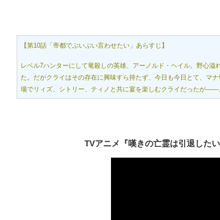
【第10話「帝都でぶいぶい言わせたい」あらすじ】
レベル7ハンターにして竜殺しの英雄、アーノルド・ヘイル。野心溢
た。だがクライはその存在に興味すら持たず、今日も今日とて、マナ
場でリィズ、シトリー、ティノと共に宴を楽しむクライだったが――
TVアニメ『嘆きの亡霊は引退した