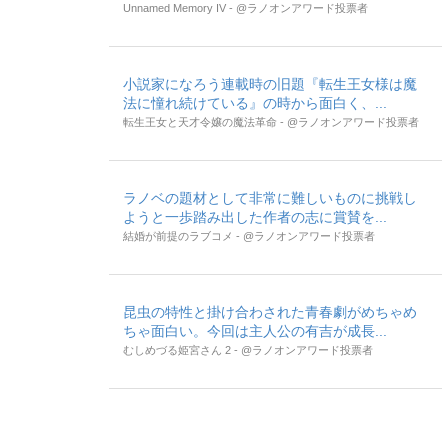
Unnamed Memory IV - @ラノオンアワード投票者
小説家になろう連載時の旧題『転生王女様は魔
法に憧れ続けている』の時から面白く、...
転生王女と天才令嬢の魔法革命 - @ラノオンアワード投票者
ラノベの題材として非常に難しいものに挑戦し
ようと一歩踏み出した作者の志に賞賛を...
結婚が前提のラブコメ - @ラノオンアワード投票者
昆虫の特性と掛け合わされた青春劇がめちゃめ
ちゃ面白い。今回は主人公の有吉が成長...
むしめづる姫宮さん 2 - @ラノオンアワード投票者