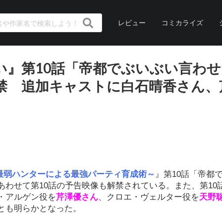
レビュー
コミカライズ
い』第10話「帝都でぶいぶい言わせ
禁 追加キャストに白石晴香さん、
最弱ハンターによる最強パーティ育成術～
』第10話「帝都
わせて第10話の予告映像も解禁されている。また、第10
・アルゲン役を
芹澤優さん
、クロエ・ヴェルター役を
天野
とも明らかとなった。