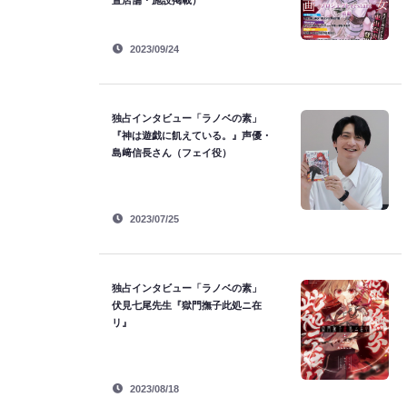
置店舗・施設掲載）
2023/09/24
独占インタビュー「ラノベの素」
『神は遊戯に飢えている。』声優・
島﨑信長さん（フェイ役）
2023/07/25
独占インタビュー「ラノベの素」
伏見七尾先生『獄門撫子此処ニ在
リ』
2023/08/18