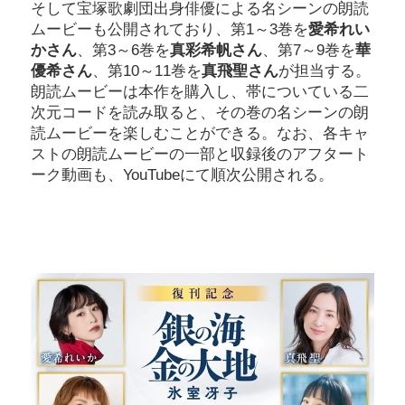
そして宝塚歌劇団出身俳優による名シーンの朗読
ムービーも公開されており、第1～3巻を
愛希れい
かさん
、第3～6巻を
真彩希帆さん
、第7～9巻を
華
優希さん
、第10～11巻を
真飛聖さん
が担当する。
朗読ムービーは本作を購入し、帯についている二
次元コードを読み取ると、その巻の名シーンの朗
読ムービーを楽しむことができる。なお、各キャ
ストの朗読ムービーの一部と収録後のアフタート
ーク動画も、YouTubeにて順次公開される。