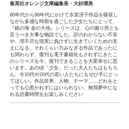
集英社オレンジ文庫編集長・大好環美
80年代から90年代にかけて氷室冴子作品を吸収し
ながら多感な時期を過ごした少女たちにとって、
『銀の海 金の大地』シリーズは、心の拠り所とも
言うべき大事な物語でした。訳のわからない不安
や、理不尽な現実に負けずに生きていくための支
えになる、それくらい力みなぎる作品であったに
も関わらず、復刊も電子書籍化もされずにきたこ
のシリーズを今、復刊できることを大変幸せに思
います。あの頃「少女」だった大人たちはもちろ
ん、今10代や20代の若い人たちにもぜひ手にとっ
てほしい。作品世界、人物、テーマ……どれをと
っても心惹かれずにはいられない。無我夢中にな
れる読書時間をお楽しみください