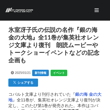
氷室冴子氏の伝説の名作『銀の海
金の大地』全11巻が集英社オレン
ジ文庫より復刊 朗読ムービーや
トークショーイベントなどの記念
企画も
2025/01/21
新刊情報
イベント
シェアする
コバルト文庫より刊行されていた『
銀の海 金の大
地
』全11巻が、集英社オレンジ文庫より復刊が決
定し、このたび第1巻が発売された。本作はコバ