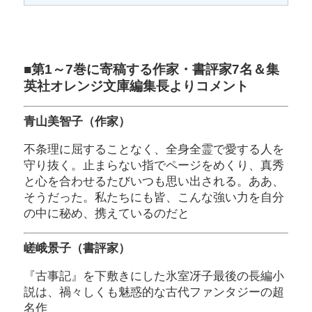
■第1～7巻に寄稿する作家・書評家7名＆集
英社オレンジ文庫編集長よりコメント
青山美智子（作家）
不条理に屈することなく、全身全霊で愛する人を
守り抜く。止まらない指でページをめくり、真秀
と心を合わせるたびいつも思い出される。ああ、
そうだった。私たちにも皆、こんな強い力を自分
の中に秘め、携えているのだと
嵯峨景子（書評家）
『古事記』を下敷きにした氷室冴子最後の長編小
説は、禍々しくも魅惑的な古代ファンタジーの超
名作