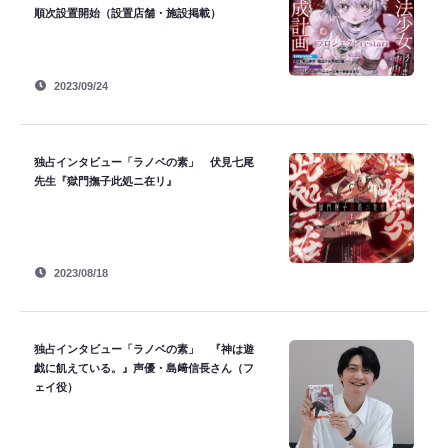
順次設置開始（設置店舗・施設掲載）
2023/09/24
独占インタビュー「ラノベの素」 伏見七尾
先生『獄門撫子此処ニ在リ』
2023/08/18
独占インタビュー「ラノベの素」 『神は遊
戯に飢えている。』声優・島﨑信長さん（フ
ェイ役）