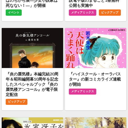
ばのちから展―少女小説家は
説電子版のまるごと1冊無料
死なない！―」が開催
公開も実施中
イベント
メディアミックス
ピックアップ
『炎の蜃気楼』本編完結20周
『ハイスクール・オーラバス
年＆昭和編開幕10周年を記念
ター』の新コミカライズ連載
したスペシャルブック『炎の
が開始
蜃気楼アンコール』が電子限
メディアミックス
定配信
ピックアップ