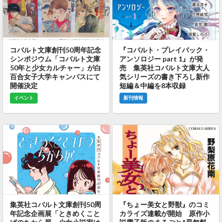
コバルト文庫創刊50周年記念
『コバルト・プレイバック・
シンポジウム「コバルト文庫
アンソロジー part 1』が発
50年と少女カルチャー」が白
売 集英社コバルト文庫大人
百合女子大学キャンパスにて
気シリーズの書き下ろし新作
開催決定
短編＆中編を8本収録
イベント
新刊情報
集英社コバルト文庫創刊50周
『ちょー美女と野獣』のコミ
年記念企画展「ときめくこと
カライズ連載が開始 原作小