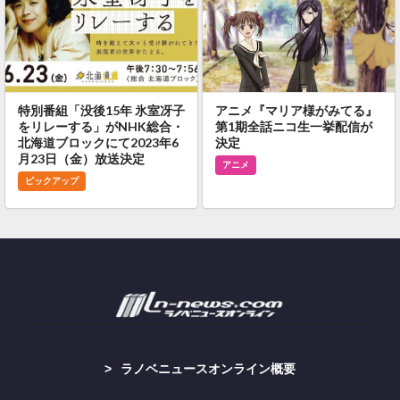
特別番組「没後15年 氷室冴子
アニメ『マリア様がみてる』
をリレーする」がNHK総合・
第1期全話ニコ生一挙配信が
北海道ブロックにて2023年6
決定
月23日（金）放送決定
アニメ
ピックアップ
ラノベニュースオンライン概要