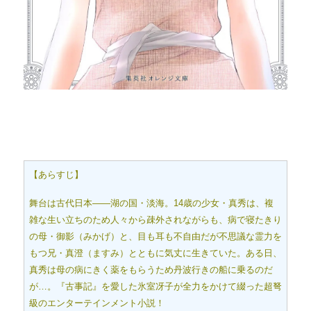
【あらすじ】
舞台は古代日本――湖の国・淡海。14歳の少女・真秀は、複
雑な生い立ちのため人々から疎外されながらも、病で寝たきり
の母・御影（みかげ）と、目も耳も不自由だが不思議な霊力を
もつ兄・真澄（ますみ）とともに気丈に生きていた。ある日、
真秀は母の病にきく薬をもらうため丹波行きの船に乗るのだ
が…。『古事記』を愛した氷室冴子が全力をかけて綴った超弩
級のエンターテインメント小説！