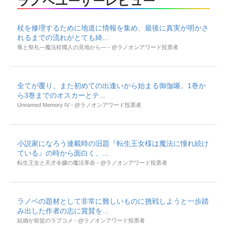
ラノベユーザーレビュー
杖を修理するために地道に情報を集め、最後に真実が明かさ
れるまでの流れがとても綺...
竜と祭礼―魔法杖職人の見地から― - @ラノオンアワード投票者
全てが覆り、また初めての出逢いから始まる御伽噺。1巻か
ら3巻までのオスカーとテ...
Unnamed Memory IV - @ラノオンアワード投票者
小説家になろう連載時の旧題『転生王女様は魔法に憧れ続け
ている』の時から面白く、...
転生王女と天才令嬢の魔法革命 - @ラノオンアワード投票者
ラノベの題材として非常に難しいものに挑戦しようと一歩踏
み出した作者の志に賞賛を...
結婚が前提のラブコメ - @ラノオンアワード投票者