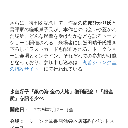
さらに、復刊を記念して、作家の
佐原ひかり氏
と
書評家の嵯峨景子氏が、本作との出会いや惹かれ
た場所、どんな影響を受けたかなどを語るトーク
ショーも開催される。来場者には飯田晴子氏描き
下ろしイラストカードも配布される。トークショ
ーは会場とオンライン、それぞれでの参加が可能
となっており、参加申し込みは「
丸善ジュンク堂
の特設サイト
」にて行われている。
氷室冴子『銀の海 金の大地』復刊記念！「銀金
愛」を語る夕べ
開催日：
2025年2月7日（金）
会場：
ジュンク堂書店池袋本店9階イベントス
ペース