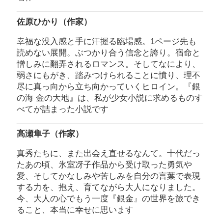
佐原ひかり（作家）
幸福な没入感と手に汗握る臨場感。1ページ先も
読めない展開。ぶつかり合う信念と誇り。宿命と
憎しみに翻弄されるロマンス。そしてなにより、
弱さにもがき、踏みつけられることに憤り、理不
尽に真っ向から立ち向かっていくヒロイン。『銀
の海 金の大地』は、私が少女小説に求めるものす
べてが詰まった小説です
高瀬隼子（作家）
真秀たちに、また出会え直せるなんて。十代だっ
たあの頃、氷室冴子作品から受け取った勇気や
愛、そしてかなしみや苦しみを自分の言葉で表現
する力を、抱え、育てながら大人になりました。
今、大人の心でもう一度『銀金』の世界を旅でき
ること、本当に幸せに思います