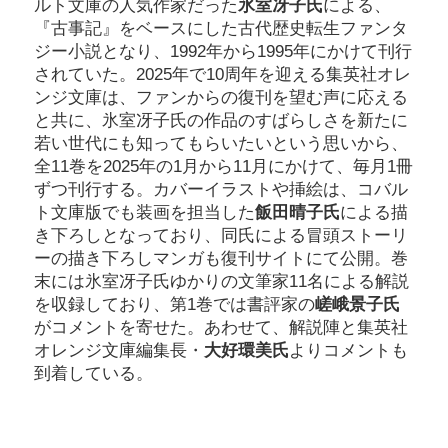
ルト文庫の人気作家だった
氷室冴子氏
による、
『古事記』をベースにした古代歴史転生ファンタ
ジー小説となり、1992年から1995年にかけて刊行
されていた。2025年で10周年を迎える集英社オレ
ンジ文庫は、ファンからの復刊を望む声に応える
と共に、氷室冴子氏の作品のすばらしさを新たに
若い世代にも知ってもらいたいという思いから、
全11巻を2025年の1月から11月にかけて、毎月1冊
ずつ刊行する。カバーイラストや挿絵は、コバル
ト文庫版でも装画を担当した
飯田晴子氏
による描
き下ろしとなっており、同氏による冒頭ストーリ
ーの描き下ろしマンガも復刊サイトにて公開。巻
末には氷室冴子氏ゆかりの文筆家11名による解説
を収録しており、第1巻では書評家の
嵯峨景子氏
がコメントを寄せた。あわせて、解説陣と集英社
オレンジ文庫編集長・
大好環美氏
よりコメントも
到着している。