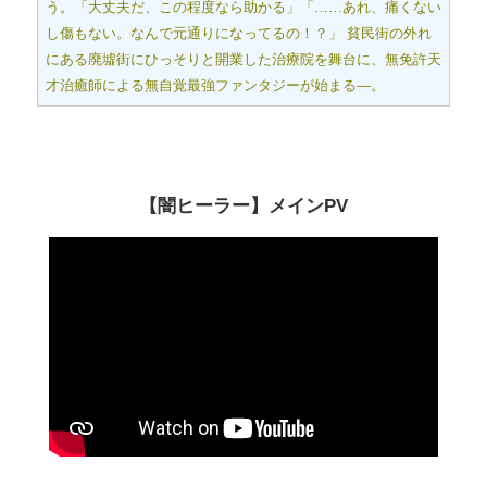
う。「大丈夫だ、この程度なら助かる」「……あれ、痛くない
し傷もない。なんで元通りになってるの！？」 貧民街の外れ
にある廃墟街にひっそりと開業した治療院を舞台に、無免許天
才治癒師による無自覚最強ファンタジーが始まる―。
【闇ヒーラー】メインPV