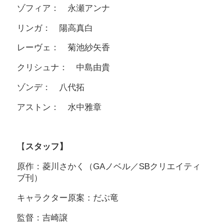
ゾフィア： 永瀬アンナ
リンガ： 陽高真白
レーヴェ： 菊池紗矢香
クリシュナ： 中島由貴
ゾンデ： 八代拓
アストン： 水中雅章
【
スタッフ】
原作：菱川さかく（GAノベル／SBクリエイティ
ブ刊）
キャラクター原案：だぶ竜
監督：吉崎譲