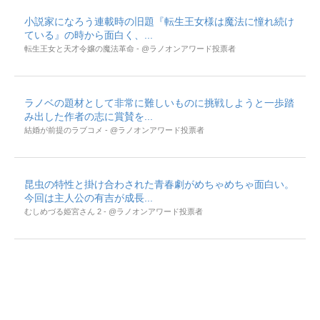
小説家になろう連載時の旧題『転生王女様は魔法に憧れ続け
ている』の時から面白く、...
転生王女と天才令嬢の魔法革命 - @ラノオンアワード投票者
ラノベの題材として非常に難しいものに挑戦しようと一歩踏
み出した作者の志に賞賛を...
結婚が前提のラブコメ - @ラノオンアワード投票者
昆虫の特性と掛け合わされた青春劇がめちゃめちゃ面白い。
今回は主人公の有吉が成長...
むしめづる姫宮さん 2 - @ラノオンアワード投票者