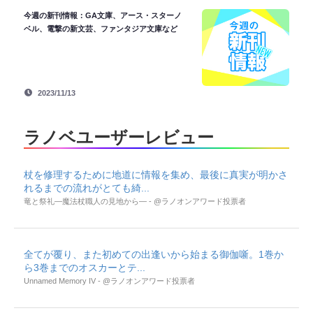
今週の新刊情報：GA文庫、アース・スターノ
ベル、電撃の新文芸、ファンタジア文庫など
2023/11/13
ラノベユーザーレビュー
杖を修理するために地道に情報を集め、最後に真実が明かさ
れるまでの流れがとても綺...
竜と祭礼―魔法杖職人の見地から― - @ラノオンアワード投票者
全てが覆り、また初めての出逢いから始まる御伽噺。1巻か
ら3巻までのオスカーとテ...
Unnamed Memory IV - @ラノオンアワード投票者