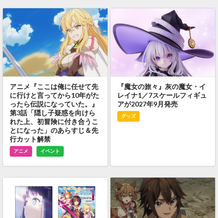
アニメ『ここは俺に任せて先
『魔女の旅々』灰の魔女・イ
に行けと言ってから10年がた
レイナ1／7スケールフィギュ
ったら伝説になっていた。』
アが2027年9月発売
第3話「隠し子疑惑を向けら
グッズ
れた上、初冒険に付き合うこ
とになった」のあらすじ＆先
行カット解禁
アニメ
イベント