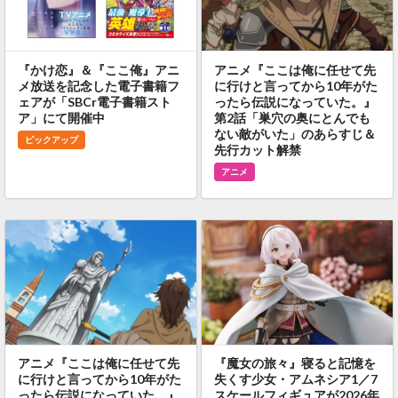
『かけ恋』＆『ここ俺』アニ
アニメ『ここは俺に任せて先
メ放送を記念した電子書籍フ
に行けと言ってから10年がた
ェアが「SBCr電子書籍スト
ったら伝説になっていた。』
ア」にて開催中
第2話「巣穴の奥にとんでも
ない敵がいた」のあらすじ＆
ピックアップ
先行カット解禁
アニメ
アニメ『ここは俺に任せて先
『魔女の旅々』寝ると記憶を
に行けと言ってから10年がた
失くす少女・アムネシア1／7
ったら伝説になっていた。』
スケールフィギュアが2026年