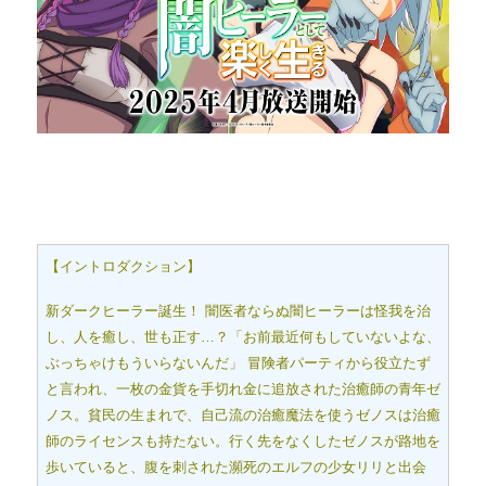
【イントロダクション】
新ダークヒーラー誕生！ 闇医者ならぬ闇ヒーラーは怪我を治
し、人を癒し、世も正す…？「お前最近何もしていないよな、
ぶっちゃけもういらないんだ」 冒険者パーティから役立たず
と言われ、一枚の金貨を手切れ金に追放された治癒師の青年ゼ
ノス。貧民の生まれで、自己流の治癒魔法を使うゼノスは治癒
師のライセンスも持たない。行く先をなくしたゼノスが路地を
歩いていると、腹を刺された瀕死のエルフの少女リリと出会