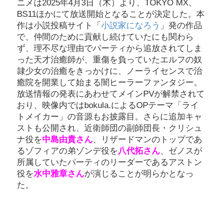
ニメは2025年4月3日（木）より、TOKYO MX、
BS11ほかにて放送開始となることが決定した。本
作は小説投稿サイト「
小説家になろう
」発の作品
で、仲間のために貢献し続けていたにも関わら
ず、理不尽な理由でパーティから追放されてしま
った天才治癒師が、重傷を負っていたエルフの奴
隷少女の治癒をきっかけに、ノーライセンスで治
癒院を開業して始まる闇ヒーラーファンタジー。
放送情報の発表にあわせてメインPVが解禁されて
おり、映像内ではbokula.によるOPテーマ「ライ
トメイカー」の音源もお披露目。さらに追加キャ
ストも公開され、近衛師団の副師団長・クリシュ
ナ役を
中島由貴さん
、リザードマンのトップであ
るゾフィアの弟ゾンデ役を
八代拓さん
、ゼノスが
所属していたパーティのリーダーであるアストン
役を
水中雅章さん
が演じることが明らかとなっ
た。