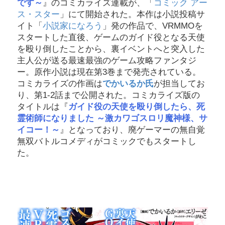
です～
』のコミカライズ連載が、「
コミック アー
ス・スター
」にて開始された。本作は小説投稿サ
イト「
小説家になろう
」発の作品で、VRMMOを
スタートした直後、ゲームのガイド役となる天使
を殴り倒したことから、裏イベントへと突入した
主人公が送る最速最強のゲーム攻略ファンタジ
ー。原作小説は現在第3巻まで発売されている。
コミカライズの作画は
でかいるか氏
が担当してお
り、第1-2話まで公開された。コミカライズ版の
タイトルは『
ガイド役の天使を殴り倒したら、死
霊術師になりました ～激カワゴスロリ魔神様、サ
イコー！～
』となっており、廃ゲーマーの無自覚
無双バトルコメディがコミックでもスタートし
た。