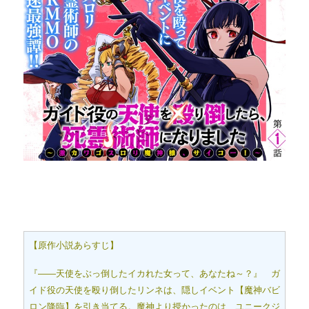
【原作小説あらすじ】
『――天使をぶっ倒したイカれた女って、あなたね～？』 ガ
イド役の天使を殴り倒したリンネは、隠しイベント【魔神バビ
ロン降臨】を引き当てる。魔神より授かったのは、ユニークジ