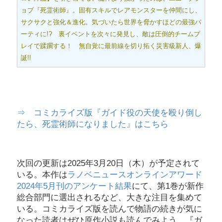
ョブ『死霊術師』。固有スキルでレアモンスターを仲間にし、
サクサクと強化＆進化。気づいたら世界を脅かすほどの最強パ
ーティに!? 裏イベントを次々に発見し、敵は圧倒的チームプ
レイで蹂躙する！ 無自覚に最前線を切り拓く災害級新人、爆
誕!!
⇒ コミカライズ版『ガイド役の天使を殴り倒し
たら、死霊術師になりました』はこちら
次回の更新は2025年3月20日（木）が予定されて
いる。本作は
ラノベニュースオンラインアワード
2024年5月刊のアンケート結果
にて、第1巻が新作
総合部門に選出されるなど、大きな注目を集めて
いる。コミカライズ版を読んで物語の続きが気に
なった読者はぜひ原作小説も読んでみよう。『ガ