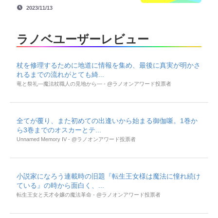
2023/11/13
ラノベユーザーレビュー
杖を修理するために地道に情報を集め、最後に真実が明かさ
れるまでの流れがとても綺...
竜と祭礼―魔法杖職人の見地から― - @ラノオンアワード投票者
全てが覆り、また初めての出逢いから始まる御伽噺。1巻か
ら3巻までのオスカーとテ...
Unnamed Memory IV - @ラノオンアワード投票者
小説家になろう連載時の旧題『転生王女様は魔法に憧れ続け
ている』の時から面白く、...
転生王女と天才令嬢の魔法革命 - @ラノオンアワード投票者