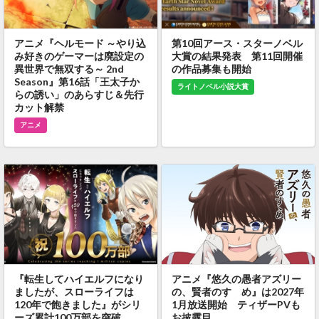
アニメ『ヘルモード ～やり込
第10回アース・スターノベル
み好きのゲーマーは廃設定の
大賞の結果発表 第11回開催
異世界で無双する～ 2nd
の作品募集も開始
Season』第16話「王太子か
ライトノベル小説大賞
らの誘い」のあらすじ＆先行
カット解禁
アニメ
『転生してハイエルフになり
アニメ『悠久の愚者アズリー
ましたが、スローライフは
の、賢者のすゝめ』は2027年
120年で飽きました』がシリ
1月放送開始 ティザーPVも
ーズ累計100万部を突破
お披露目