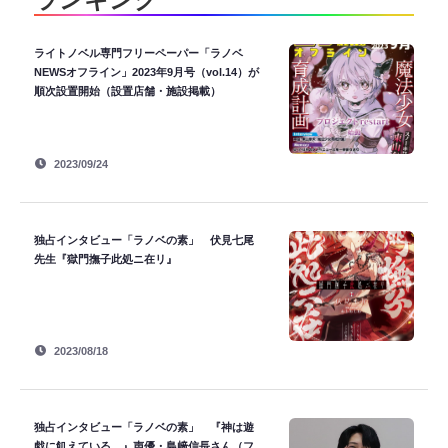
ライトノベル専門フリーペーパー「ラノベ
NEWSオフライン」2023年9月号（vol.14）が
順次設置開始（設置店舗・施設掲載）
2023/09/24
独占インタビュー「ラノベの素」 伏見七尾
先生『獄門撫子此処ニ在リ』
2023/08/18
独占インタビュー「ラノベの素」 『神は遊
戯に飢えている。』声優・島﨑信長さん（フ