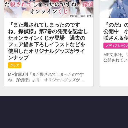
『また殺されてしまったのです
『のだ』
ね、探偵様』第7巻の発売を記念し
公開中 
たオンラインくじが登場 過去の
咲さん＆
フェア描き下ろしイラストなどを
メディアミック
使用したオリジナルグッズがライ
MF文庫J刊
ンナップ
公開されてい
グッズ
MF文庫J刊『また殺されてしまったのです
ね、探偵様』より、オリジナルグッズが...