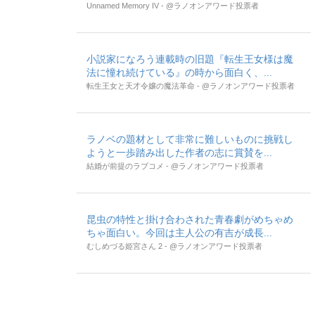
Unnamed Memory IV - @ラノオンアワード投票者
小説家になろう連載時の旧題『転生王女様は魔
法に憧れ続けている』の時から面白く、...
転生王女と天才令嬢の魔法革命 - @ラノオンアワード投票者
ラノベの題材として非常に難しいものに挑戦し
ようと一歩踏み出した作者の志に賞賛を...
結婚が前提のラブコメ - @ラノオンアワード投票者
昆虫の特性と掛け合わされた青春劇がめちゃめ
ちゃ面白い。今回は主人公の有吉が成長...
むしめづる姫宮さん 2 - @ラノオンアワード投票者