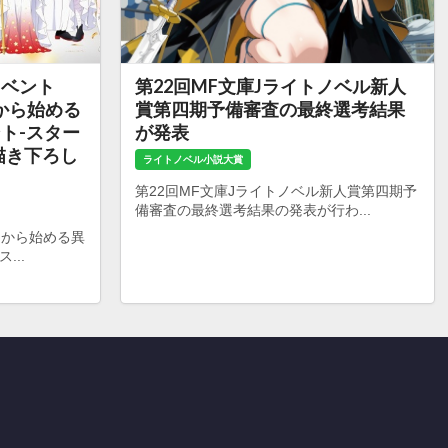
イベント
第22回MF文庫Jライトノベル新人
から始める
賞第四期予備審査の最終選考結果
ント-スター
が発表
描き下ろし
ライトノベル小説大賞
第22回MF文庫Jライトノベル新人賞第四期予
備審査の最終選考結果の発表が行わ...
ロから始める異
...