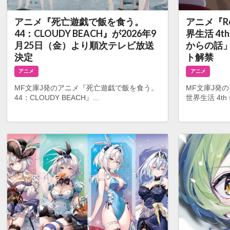
アニメ『死亡遊戯で飯を食う。
アニメ『R
44：CLOUDY BEACH』が2026年9
界生活 4t
月25日（金）より順次テレビ放送
からの話
決定
ト解禁
アニメ
アニメ
MF文庫J発のアニメ『死亡遊戯で飯を食う。
MF文庫J発
44：CLOUDY BEACH』...
世界生活 4th s