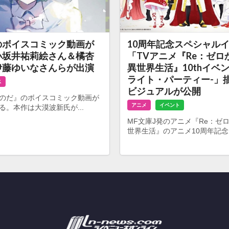
のボイスコミック動画が
10周年記念スペシャル
小坂井祐莉絵さん＆橘杏
「TVアニメ『Re：ゼロ
伊藤ゆいなさんらが出演
異世界生活』10thイベ
ライト・パーティー-」
ス
ビジュアルが公開
『のだ』のボイスコミック動画が
アニメ
イベント
る。本作は大漠波新氏が...
MF文庫J発のアニメ『Re：ゼ
世界生活』のアニメ10周年記念ス