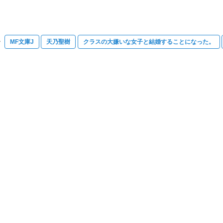
MF文庫J
天乃聖樹
クラスの大嫌いな女子と結婚することになった。