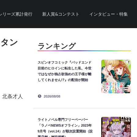
シリーズ累計発行
新人賞&コンテスト
インタビュー・特集
スタン
ランキング
スピンオフコミック『バッドエンド
目前のヒロインに転生した私、今世
ではなぜか独占欲強めの王子様が離
してくれません!?』の配信が開始
。北条才人
2026/08/08
ライトノベル専門フリーペーパー
「ラノベNEWSオフライン」2023年
9月号（vol.14）が順次設置開始（設