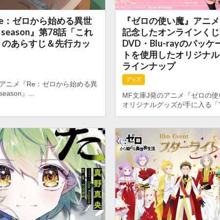
e：ゼロから始める異世
『ゼロの使い魔』アニメ
h season』第78話「これ
記念したオンラインく
」のあらすじ＆先行カッ
DVD・Blu-rayのパッ
トを使用したオリジナル
ラインナップ
グッズ
のアニメ『Re：ゼロから始める異
eason』...
MF文庫J発のアニメ『ゼロの
オリジナルグッズが手に入る「TV