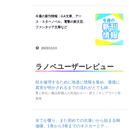
今週の新刊情報：GA文庫、アー
ス・スターノベル、電撃の新文芸、
ファンタジア文庫など
2023/11/13
ラノベユーザーレビュー
杖を修理するために地道に情報を集め、最後に
真実が明かされるまでの流れがとても綺...
竜と祭礼―魔法杖職人の見地から― - @ラノオンアワード投
票者
全てが覆り、また初めての出逢いから始まる御
伽噺。1巻から3巻までのオスカーとテ...